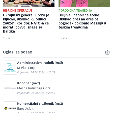
HIBRIDNE OPERACIJE
PORODIČNA TRAGEDIJA
Ukrajinski general: Brčko je
Dirljive i neobične scene:
ključno, ukoliko RS odluči
Obukao dres na dres pa
zauzeti koridor, NATO-a će
pogodak poklonio Messiju u
morati povući snage sa
teškim trenucima
Baltika
13 sati
3 sata
Oglasi za posao
Administrativni radnik (m/ž)
M Plus Corp
Prijava do: 26.08.2026. u 23:59
Konobar (m/ž)
Mesna Industrija Gora
Prijava do: 29.08.2026. u 23:59
Komercijalni službenik (m/ž)
Euro-Asfalt