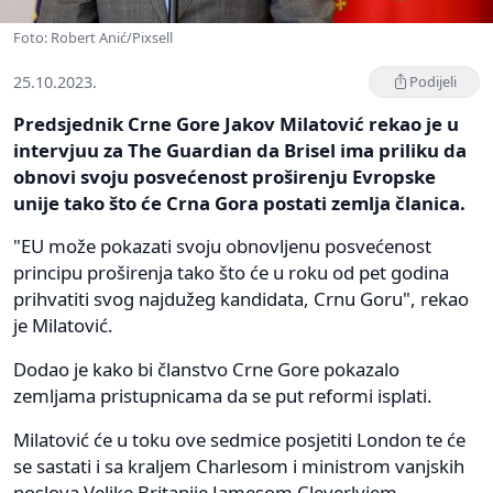
Foto: Robert Anić/Pixsell
25.10.2023.
Podijeli
Predsjednik Crne Gore Jakov Milatović rekao je u
intervjuu za The Guardian da Brisel ima priliku da
obnovi svoju posvećenost proširenju Evropske
unije tako što će Crna Gora postati zemlja članica.
"EU može pokazati svoju obnovljenu posvećenost
principu proširenja tako što će u roku od pet godina
prihvatiti svog najdužeg kandidata, Crnu Goru", rekao
je Milatović.
Dodao je kako bi članstvo Crne Gore pokazalo
zemljama pristupnicama da se put reformi isplati.
Milatović će u toku ove sedmice posjetiti London te će
se sastati i sa kraljem Charlesom i ministrom vanjskih
poslova Velike Britanije Jamesom Cleverlyjem.