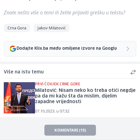
Znate nešto više o temi ili želite prijaviti grešku u tekstu?
Crna Gora
Jakov Milatović
Dodajte Klix.ba među omiljene izvore na Googlu
Više na istu temu
PRVI ČOVJEK CRNE GORE
Milatović: Nisam neko ko treba otići negdje
pa da mi kažu šta da mislim, dijelim
zapadne vrijednosti
07.10.2023. u 07:32
KOMENTARI (15)