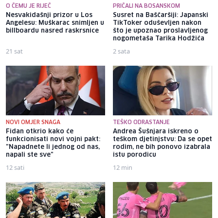
O ČEMU JE RIJEČ
PRIČALI NA BOSANSKOM
Nesvakidašnji prizor u Los
Susret na Baščaršiji: Japanski
Angelesu: Muškarac snimljen u
TikToker oduševljen nakon
billboardu nasred raskrsnice
što je upoznao proslavljenog
nogometaša Tarika Hodžića
21 sat
2 sata
NOVI OMJER SNAGA
TEŠKO ODRASTANJE
Fidan otkrio kako će
Andrea Šušnjara iskreno o
funkcionisati novi vojni pakt:
teškom djetinjstvu: Da se opet
"Napadnete li jednog od nas,
rodim, ne bih ponovo izabrala
napali ste sve"
istu porodicu
12 sati
12 min