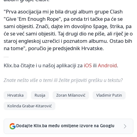
"Prva asocijacija mi je bila drugi album grupe Clash
"Give 'Em Enough Rope", pa onda tri tačke pa će se
sami objesiti. Znači, dajte im dovoljno špage, štrika, pa
će se već sami objesiti. Taj drugi dio ne piše, ali riječ je o
staroj engleskoj uzrečici i poznatom albumu. Ostao bih
na tome", poručio je predsjednik Hrvatske.
Klix.ba čitajte i u našoj aplikaciji za
iOS
ili
Android
.
Znate nešto više o temi ili želite prijaviti grešku u tekstu?
Hrvatska
Rusija
Zoran Milanović
Vladimir Putin
Kolinda Grabar-Kitarović
Dodajte Klix.ba među omiljene izvore na Googlu