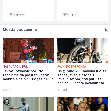
Vogošća
Sarajevo
Možda vas zanima
NASTUPAO U PULI
JAVNI POZIVI FONDA
Jakov Jozinović poručio
Osigurano 20,3 miliona KM za
fanovima da prestanu bacati
zapošljavanje osoba s
mobitele na binu: Pogazit ću ih
invaliditetom, prvi put i za
one sa 50 posto invaliditeta
8 sati
11 sati