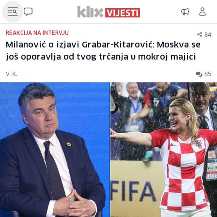
84
REAKCIJA NA INTERVJU
Milanović o izjavi Grabar-Kitarović: Moskva se
još oporavlja od tvog trčanja u mokroj majici
V. K.
85