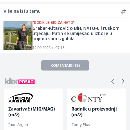
Više na istu temu
"DODIK JE BIO ZA NATO"
Grabar-Kitarović o BiH, NATO-u i ruskom
utjecaju: Putin se umiješao u izbore u
kojima sam izgubila
12.09.2023. u 07:15
KOMENTARI (85)
Zavarivač (MIG/MAG)
Radnik u proizvodnji
(m/ž)
(m/ž)
Irion Argerr
Conty Plus