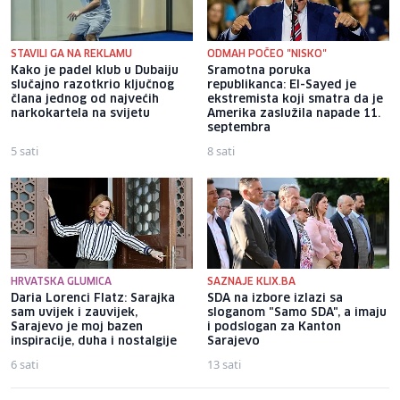
STAVILI GA NA REKLAMU
ODMAH POČEO "NISKO"
Kako je padel klub u Dubaiju
Sramotna poruka
slučajno razotkrio ključnog
republikanca: El-Sayed je
člana jednog od najvećih
ekstremista koji smatra da je
narkokartela na svijetu
Amerika zaslužila napade 11.
septembra
5 sati
8 sati
HRVATSKA GLUMICA
SAZNAJE KLIX.BA
Daria Lorenci Flatz: Sarajka
SDA na izbore izlazi sa
sam uvijek i zauvijek,
sloganom "Samo SDA", a imaju
Sarajevo je moj bazen
i podslogan za Kanton
inspiracije, duha i nostalgije
Sarajevo
6 sati
13 sati