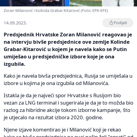
Zoran Milanović i Kolinda Grabar-Kitarović (Foto: EPA-EFE)
14.09.2023.
Podijeli
Predsjednik Hrvatske Zoran Milanović reagovao je
na intervju bivše predsjednice ove zemlje Kolinde
Grabar-Kitarović u kojem je navela kako se Putin
umiješao u predsjedničke izbore koje je ona
izgubila.
Kako je navela bivša predsjednica, Rusija se umiješala u
izbore u kojima je ona izgubila od Milanovića.
Istakla je da je najveći spor Hrvatske s Rusijom bio
vezan za LNG terminal i sugerirala je da je to možda bio
razlog za hibridne akcije tokom izborne kampanje, što
je utjecalo na rezultat izbora 2020. godine.
Njene izjave komentirao je i Milanović koji je rekao
kako se bivša predsjednica na ovaj način želi "oprati" od