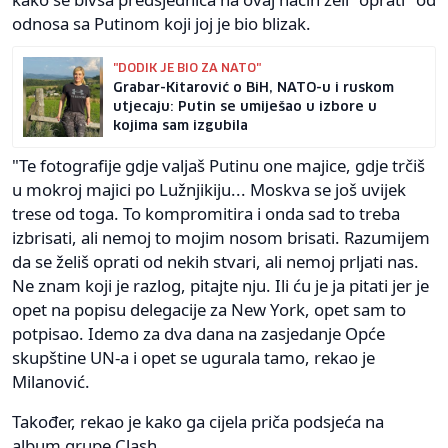
odnosa sa Putinom koji joj je bio blizak.
"DODIK JE BIO ZA NATO"
Grabar-Kitarović o BiH, NATO-u i ruskom
utjecaju: Putin se umiješao u izbore u
kojima sam izgubila
"Te fotografije gdje valjaš Putinu one majice, gdje trčiš
u mokroj majici po Lužnjikiju... Moskva se još uvijek
trese od toga. To kompromitira i onda sad to treba
izbrisati, ali nemoj to mojim nosom brisati. Razumijem
da se želiš oprati od nekih stvari, ali nemoj prljati nas.
Ne znam koji je razlog, pitajte nju. Ili ću je ja pitati jer je
opet na popisu delegacije za New York, opet sam to
potpisao. Idemo za dva dana na zasjedanje Opće
skupštine UN-a i opet se ugurala tamo, rekao je
Milanović.
Također, rekao je kako ga cijela priča podsjeća na
album grupe Clash.