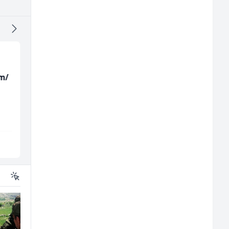
m/
Električar (m)
Trgovac - Magacioner
(m/ž)
Mountain
Amko komerc
Sarajevo
Fojnica