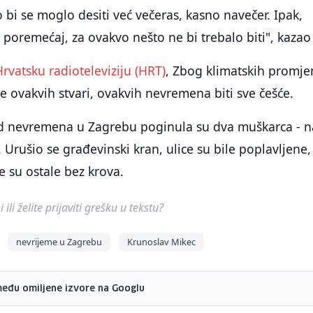
o bi se moglo desiti već večeras, kasno navečer. Ipak,
 poremećaj, za ovakvo nešto ne bi trebalo biti", kazao 
Hrvatsku radioteleviziju (HRT)
, Zbog klimatskih promje
e ovakvih stvari, ovakvih nevremena biti sve češće.
d nevremena u Zagrebu poginula su dva muškarca - n
. Urušio se građevinski kran, ulice su bile poplavljene,
 su ostale bez krova.
ili želite prijaviti grešku u tekstu?
nevrijeme u Zagrebu
Krunoslav Mikec
među omiljene izvore na Googlu