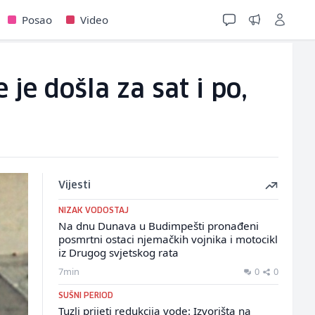
Posao
Video
je došla za sat i po,
Vijesti
NIZAK VODOSTAJ
Na dnu Dunava u Budimpešti pronađeni
posmrtni ostaci njemačkih vojnika i motocikl
iz Drugog svjetskog rata
7min
0
0
SUŠNI PERIOD
Tuzli prijeti redukcija vode: Izvorišta na