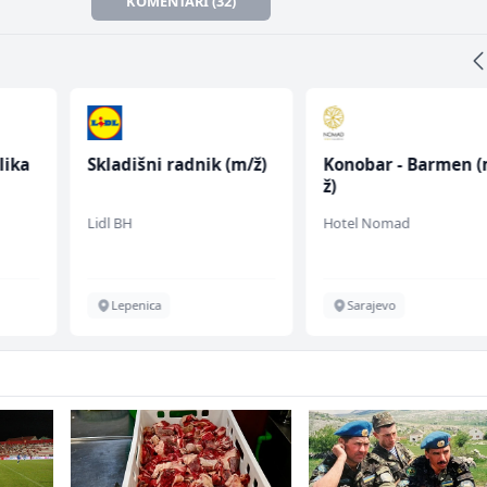
KOMENTARI (32)
lika
Skladišni radnik (m/ž)
Konobar - Barmen (
ž)
Lidl BH
Hotel Nomad
Lepenica
Sarajevo