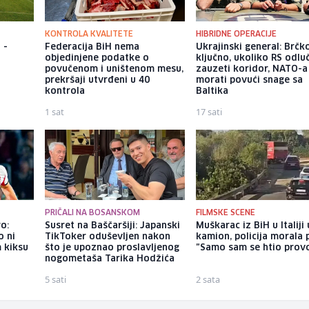
KONTROLA KVALITETE
HIBRIDNE OPERACIJE
 -
Federacija BiH nema
Ukrajinski general: Brčko
objedinjene podatke o
ključno, ukoliko RS odluč
povučenom i uništenom mesu,
zauzeti koridor, NATO-a
prekršaji utvrđeni u 40
morati povući snage sa
kontrola
Baltika
1 sat
17 sati
PRIČALI NA BOSANSKOM
FILMSKE SCENE
o:
Susret na Baščaršiji: Japanski
Muškarac iz BiH u Italiji
o ni
TikToker oduševljen nakon
kamion, policija morala 
m kiksu
što je upoznao proslavljenog
"Samo sam se htio prov
nogometaša Tarika Hodžića
5 sati
2 sata