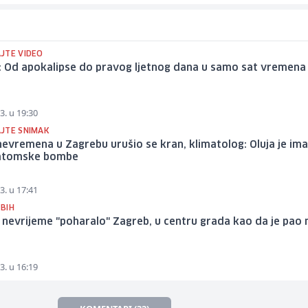
JTE VIDEO
: Od apokalipse do pravog ljetnog dana u samo sat vremena
3. u 19:30
JTE SNIMAK
nevremena u Zagrebu urušio se kran, klimatolog: Oluja je ima
atomske bombe
3. u 17:41
 BIH
nevrijeme "poharalo" Zagreb, u centru grada kao da je pao
3. u 16:19