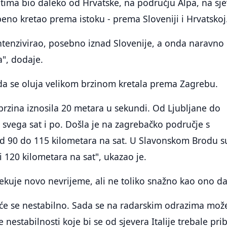
tima bio daleko od Hrvatske, na području Alpa, na sj
epeno kretao prema istoku - prema Sloveniji i Hrvatskoj
intenzivirao, posebno iznad Slovenije, a onda naravno 
a", dodaje.
 da se oluja velikom brzinom kretala prema Zagrebu.
 brzina iznosila 20 metara u sekundi. Od Ljubljane do
 svega sat i po. Došla je na zagrebačko područje s
od 90 do 115 kilometara na sat. U Slavonskom Brodu s
li 120 kilometara na sat", ukazao je.
čekuje novo nevrijeme, ali ne toliko snažno kao ono d
 će se nestabilno. Sada se na radarskim odrazima mož
 nestabilnosti koje bi se od sjevera Italije trebale pribl