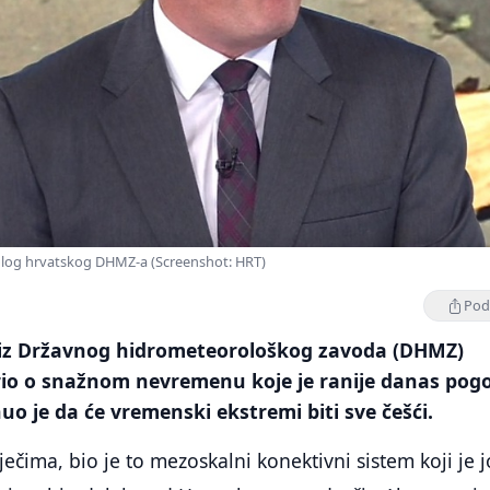
log hrvatskog DHMZ-a (Screenshot: HRT)
Podi
iz Državnog hidrometeorološkog zavoda (DHMZ)
rio o snažnom nevremenu koje je ranije danas pogo
 je da će vremenski ekstremi biti sve češći.
ečima, bio je to mezoskalni konektivni sistem koji je j