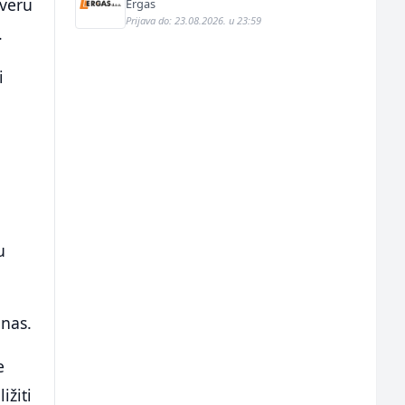
everu
Ergas
Prijava do: 23.08.2026. u 23:59
.
i
u
anas.
e
ižiti