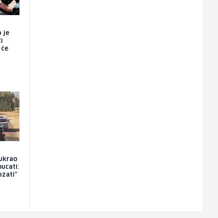
 je
i
 će
 ukrao
pucati:
ozati"