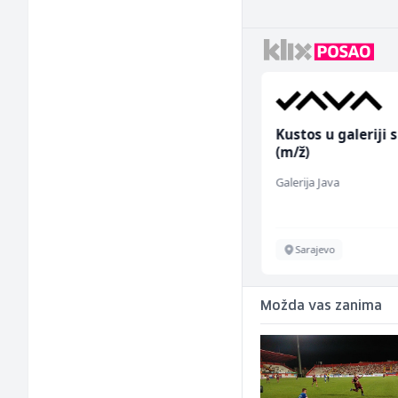
Prodajni savjetnik (m/
Kustos u galeriji s
ž)
(m/ž)
Tehnolix
Galerija Java
Sarajevo
Sarajevo
Možda vas zanima