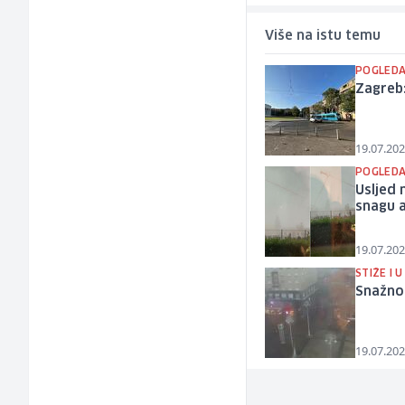
Više na istu temu
POGLEDA
Zagreb
19.07.202
POGLEDA
Usljed 
snagu 
19.07.202
STIŽE I U
Snažno 
19.07.202