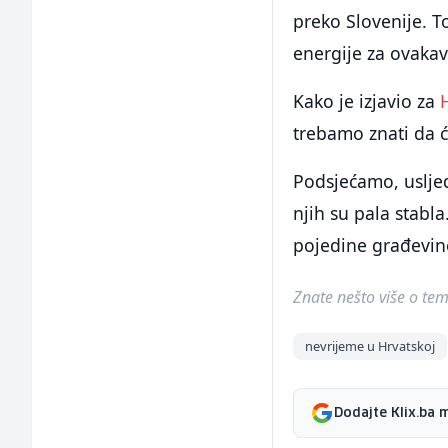
preko Slovenije. T
energije za ovakav
Kako je izjavio za
trebamo znati da ć
Podsjećamo, uslje
njih su pala stabla
pojedine građevine
Znate nešto više o temi 
nevrijeme u Hrvatskoj
Dodajte Klix.ba 