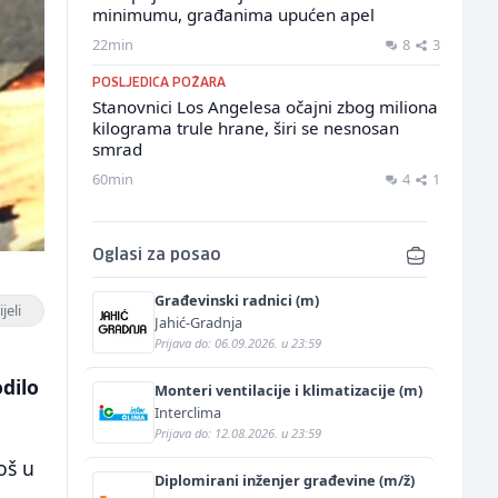
minimumu, građanima upućen apel
22min
8
3
POSLJEDICA POŽARA
Stanovnici Los Angelesa očajni zbog miliona
kilograma trule hrane, širi se nesnosan
smrad
60min
4
1
Oglasi za posao
Građevinski radnici (m)
jeli
Jahić-Gradnja
Prijava do: 06.09.2026. u 23:59
dilo
Monteri ventilacije i klimatizacije (m)
Interclima
Prijava do: 12.08.2026. u 23:59
oš u
Diplomirani inženjer građevine (m/ž)