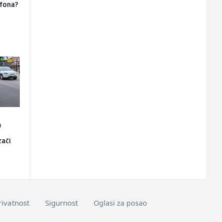
efona?
m
u
zači
rivatnost
Sigurnost
Oglasi za posao