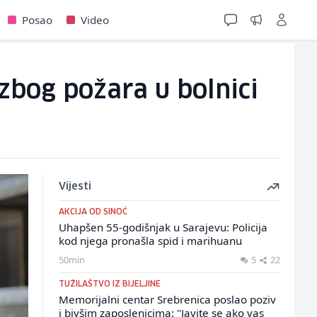
Posao
Video
bog požara u bolnici
Vijesti
AKCIJA OD SINOĆ
Uhapšen 55-godišnjak u Sarajevu: Policija
kod njega pronašla spid i marihuanu
50min
5
22
TUŽILAŠTVO IZ BIJELJINE
Memorijalni centar Srebrenica poslao poziv
i bivšim zaposlenicima: "Javite se ako vas