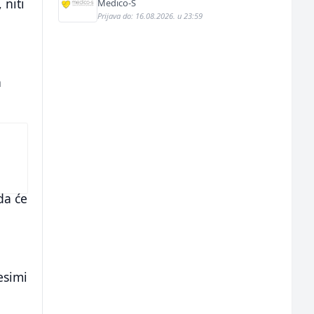
 niti
Medico-S
Prijava do: 16.08.2026. u 23:59
h
da će
esimi