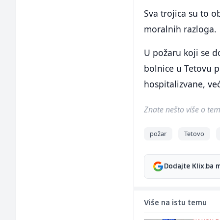
Sva trojica su to o
moralnih razloga.
U požaru koji se 
bolnice u Tetovu po
hospitalizvane, ve
Znate nešto više o temi 
požar
Tetovo
Dodajte Klix.ba 
Više na istu temu