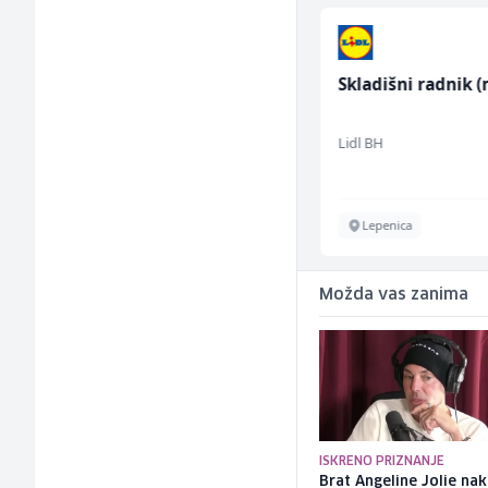
Konobar (m/ž)
Skladišni radnik (
Borbono
Lidl BH
Sarajevo
Lepenica
Možda vas zanima
ISKRENO PRIZNANJE
Brat Angeline Jolie na