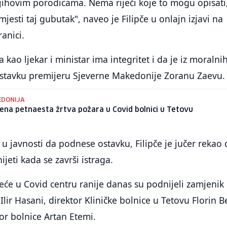
ihovim porodicama. Nema riječi koje to mogu opisati,
jesti taj gubutak", naveo je Filipče u onlajn izjavi na
anici.
da kao ljekar i ministar ima integritet i da je iz moralni
stavku premijeru Sjeverne Makedonije Zoranu Zaevu.
EDONIJA
na petnaesta žrtva požara u Covid bolnici u Tetovu
 javnosti da podnese ostavku, Filipče je jučer rekao 
jeti kada se završi istraga.
će u Covid centru ranije danas su podnijeli zamjenik
Ilir Hasani, direktor Kliničke bolnice u Tetovu Florin B
or bolnice Artan Etemi.