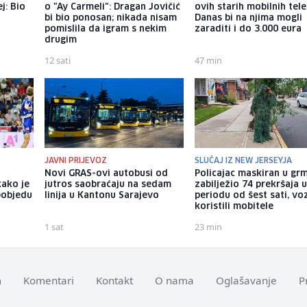
j: Bio
o "Ay Carmeli": Dragan Jovičić
ovih starih mobilnih tel
bi bio ponosan; nikada nisam
Danas bi na njima mogli
pomislila da igram s nekim
zaraditi i do 3.000 eura
drugim
12 sati
47 min
JAVNI PRIJEVOZ
SLUČAJ IZ NEW JERSEYJA
Novi GRAS-ovi autobusi od
Policajac maskiran u gr
kako je
jutros saobraćaju na sedam
zabilježio 74 prekršaja 
pobjedu
linija u Kantonu Sarajevo
periodu od šest sati, vo
koristili mobitele
1 sat
23 min
m
Komentari
Kontakt
O nama
Oglašavanje
P