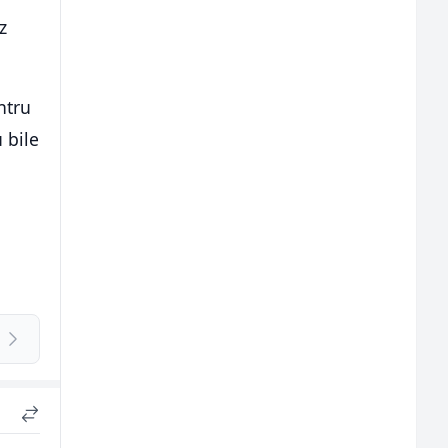
z
ntru
 bile