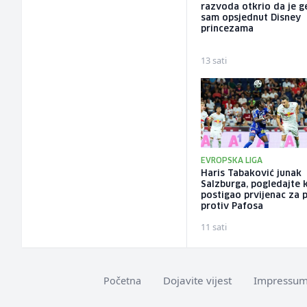
razvoda otkrio da je ge
sam opsjednut Disney
princezama
13 sati
EVROPSKA LIGA
Haris Tabaković junak
Salzburga, pogledajte 
postigao prvijenac za 
protiv Pafosa
11 sati
Dojavite vijest
Impressu
Početna