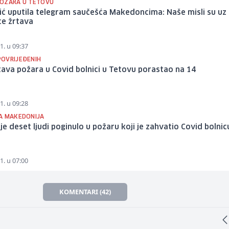
OŽARA U TETOVU
ć uputila telegram saučešća Makedoncima: Naše misli su uz
ce žrtava
1. u 09:37
OVRIJEĐENIH
tava požara u Covid bolnici u Tetovu porastao na 14
1. u 09:28
A MAKEDONIJA
e deset ljudi poginulo u požaru koji je zahvatio Covid bolnic
1. u 07:00
KOMENTARI (42)