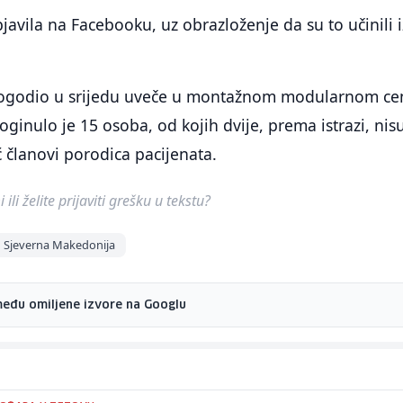
bjavila na Facebooku, uz obrazloženje da su to učinili i
dogodio u srijedu uveče u montažnom modularnom ce
ginulo je 15 osoba, od kojih dvije, prema istrazi, nisu
ć članovi porodica pacijenata.
ili želite prijaviti grešku u tekstu?
Sjeverna Makedonija
među omiljene izvore na Googlu