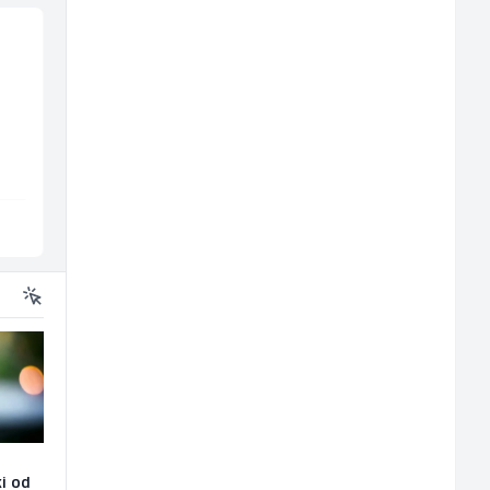
Monteri centralnog
Voditelj - Poslovođa
grijanja i plinskih
radova na gradilištu
instalacija (m)
(m/ž)
Interclima
Mibral
Sarajevo
Sarajevo
ki od