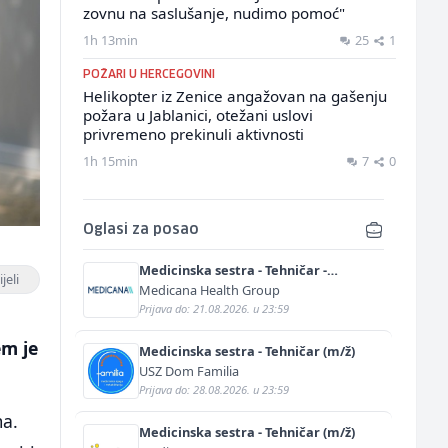
zovnu na saslušanje, nudimo pomoć"
1h 13min
25
1
POŽARI U HERCEGOVINI
Helikopter iz Zenice angažovan na gašenju
požara u Jablanici, otežani uslovi
privremeno prekinuli aktivnosti
1h 15min
7
0
Oglasi za posao
Medicinska sestra - Tehničar -
jeli
Anestetičar (m/ž)
Medicana Health Group
Prijava do: 21.08.2026. u 23:59
e
em je
Medicinska sestra - Tehničar (m/ž)
USZ Dom Familia
Prijava do: 28.08.2026. u 23:59
ma.
Medicinska sestra - Tehničar (m/ž)