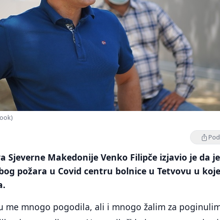
book)
Podi
a Sjeverne Makedonije Venko Filipče izjavio je da j
bog požara u Covid centru bolnice u Tetvovu u koj
a.
vu me mnogo pogodila, ali i mnogo žalim za poginuli