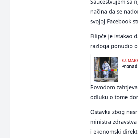
Saučestvujem sa nj
načina da se nadom
svojoj Facebook str
Filipče je istakao 
razloga ponudio o
SJ. MAK
Pronađe
Povodom zahtjeva u
odluku o tome doni
Ostavke zbog nesre
ministra zdravstva 
i ekonomski direkt