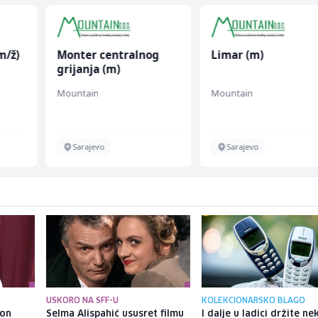
m/ž)
Monter centralnog
Limar (m)
grijanja (m)
Mountain
Mountain
Sarajevo
Sarajevo
USKORO NA SFF-U
KOLEKCIONARSKO BLAGO
kon
Selma Alispahić ususret filmu
I dalje u ladici držite ne