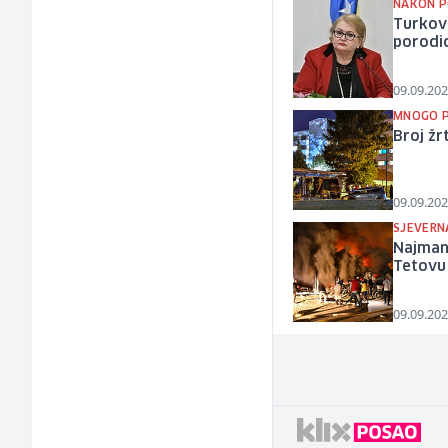
NAKON P
Turkovi
porodi
09.09.202
MNOGO P
Broj žr
09.09.202
SJEVERN
Najmanj
Tetovu
09.09.202