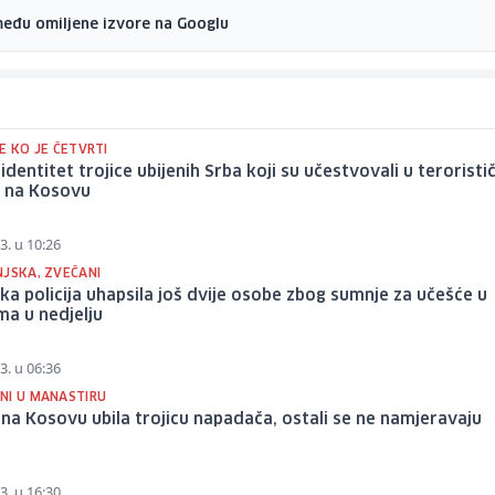
među omiljene izvore na Googlu
E KO JE ČETVRTI
identitet trojice ubijenih Srba koji su učestvovali u terorist
 na Kosovu
3. u 10:26
NJSKA, ZVEČANI
a policija uhapsila još dvije osobe zbog sumnje za učešće u
a u nedjelju
3. u 06:36
NI U MANASTIRU
a na Kosovu ubila trojicu napadača, ostali se ne namjeravaju
i
3. u 16:30