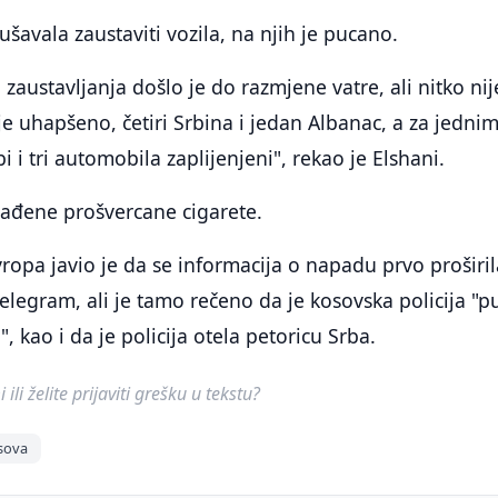
ušavala zaustaviti vozila, na njih je pucano.
zaustavljanja došlo je do razmjene vatre, ali nitko nij
je uhapšeno, četiri Srbina i jedan Albanac, a za jednim
 i tri automobila zaplijenjeni", rekao je Elshani.
ađene prošvercane cigarete.
opa javio je da se informacija o napadu prvo proširi
elegram, ali je tamo rečeno da je kosovska policija "p
 kao i da je policija otela petoricu Srba.
ili želite prijaviti grešku u tekstu?
osova