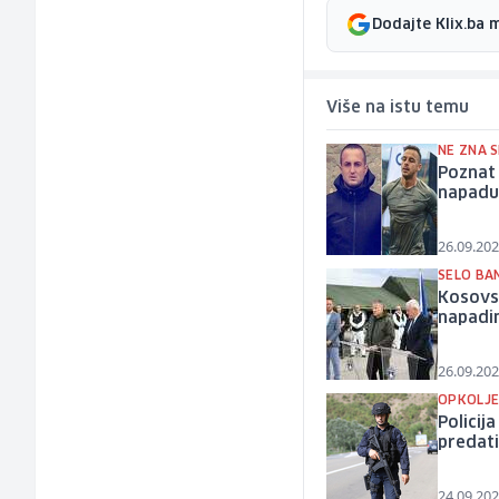
Dodajte Klix.ba 
Više na istu temu
NE ZNA S
Poznat 
napadu
26.09.202
SELO BA
Kosovsk
napadim
26.09.202
OPKOLJE
Policij
predat
24.09.202