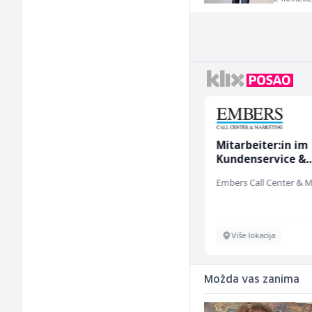
Monteri centralnog
Mitarbeiter:in im
grijanja i plinskih
Kundenservice &
instalacija (m)
Support (m/w/d)
Interclima
Sarajevo
Više lokacija
Možda vas zanima