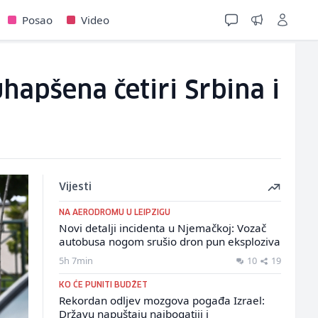
Posao
Video
uhapšena četiri Srbina i
Vijesti
NA AERODROMU U LEIPZIGU
Novi detalji incidenta u Njemačkoj: Vozač
autobusa nogom srušio dron pun eksploziva
5h 7min
10
19
KO ĆE PUNITI BUDŽET
Rekordan odljev mozgova pogađa Izrael:
Državu napuštaju najbogatiji i