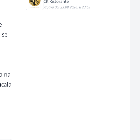
CK Ristorante
Prijava do: 23.08.2026. u 23:59
e
 se
la na
ucala