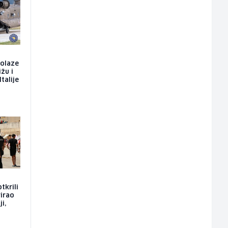
dolaze
ižu i
talije
tkrili
rirao
i,