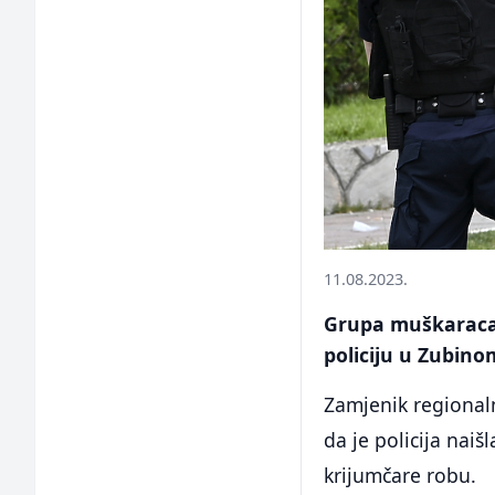
11.08.2023.
Grupa muškaraca 
policiju u Zubino
Zamjenik regionaln
da je policija nai
krijumčare robu.