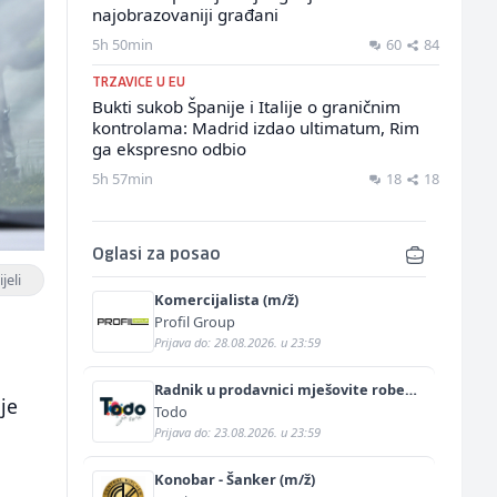
najobrazovaniji građani
5h 50min
60
84
TRZAVICE U EU
Bukti sukob Španije i Italije o graničnim
kontrolama: Madrid izdao ultimatum, Rim
ga ekspresno odbio
5h 57min
18
18
Oglasi za posao
jeli
Komercijalista (m/ž)
Profil Group
Prijava do: 28.08.2026. u 23:59
Radnik u prodavnici mješovite robe
je
(m/ž)
Todo
Prijava do: 23.08.2026. u 23:59
a
Konobar - Šanker (m/ž)