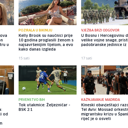
POZIRALA U BIKINIJU
VJEŽBA BRZI ODGOVOR
gova
Kelly Brook su naučnici prije
U Bosnu i Hercegovinu 
on
10 godina proglasili ženom s
velike vojne snage, prist
tru u
najsavršenijim tijelom, a evo
padobranske jedinice iz I
kako danas izgleda
15 sati
17 sati
PRVENSTVO BIH
KAŽNJAVANJE MADRIDA
Tok utakmice: Željezničar -
Kineski obavještajci razo
:
BSK 2:1
Tel Aviv: Mossad orkest
ji od
migrantsku krizu u Španij
riječ je o osveti
om