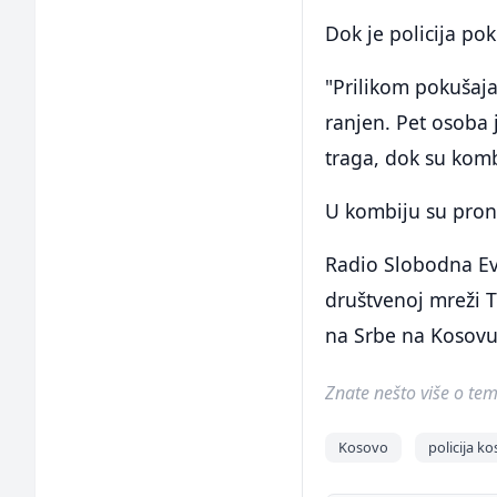
Dok je policija pok
"Prilikom pokušaja 
ranjen. Pet osoba 
traga, dok su kombi
U kombiju su pron
Radio Slobodna Evr
društvenoj mreži T
na Srbe na Kosovu",
Znate nešto više o temi 
Kosovo
policija k