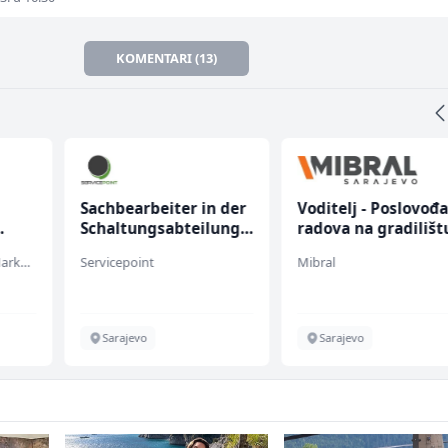
KOMENTARI (13)
Sachbearbeiter in der
Voditelj - Poslovođ
Schaltungsabteilung
radova na gradilišt
(m/w)
(m/ž)
Embers Call Center & Marketing
Servicepoint
Mibral
Sarajevo
Sarajevo