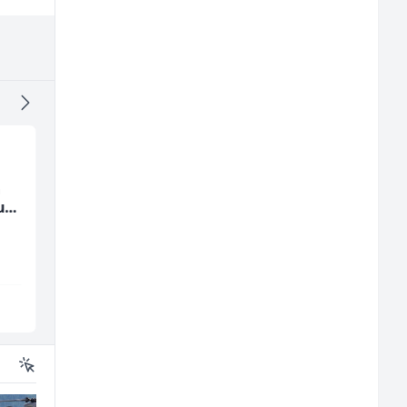
a
Kuhinjski pomoćnik
Mašinski inženjer (m
u
(m/ž)
ž)
Restoran Golf Klub
Euro-Asfalt
Sarajevo
Više lokacija