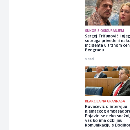
SUKOB S OSIGURANJEM
Sergej Trifunović i nje
supruga privedeni nak
incidenta u tržnom cen
Beogradu
9 sati
REAKCIJA NA GRANNASA
Kovačević o intervjuu
njemačkog ambasadora
Pojavio se neko snažni
vas ko ima ozbiljnu
komunikaciju s Dodik