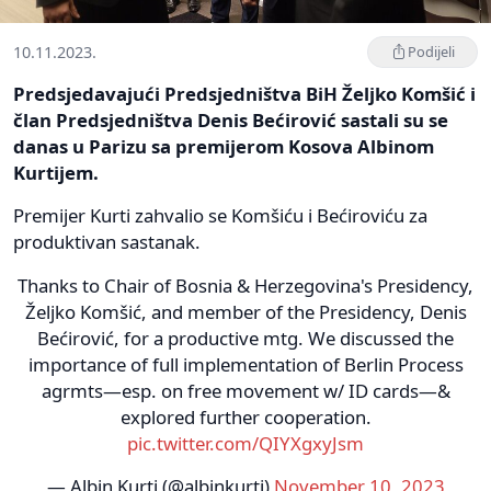
10.11.2023.
Podijeli
Predsjedavajući Predsjedništva BiH Željko Komšić i
član Predsjedništva Denis Bećirović sastali su se
danas u Parizu sa premijerom Kosova Albinom
Kurtijem.
Premijer Kurti zahvalio se Komšiću i Bećiroviću za
produktivan sastanak.
Thanks to Chair of Bosnia & Herzegovina's Presidency,
Željko Komšić, and member of the Presidency, Denis
Bećirović, for a productive mtg. We discussed the
importance of full implementation of Berlin Process
agrmts—esp. on free movement w/ ID cards—&
explored further cooperation.
pic.twitter.com/QIYXgxyJsm
— Albin Kurti (@albinkurti)
November 10, 2023