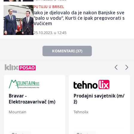
PUTUJU U BRISEL
Iako je djelovalo da je nakon Banjske sve
"palo u vodu", Kurti će ipak pregovorati s
Vučićem
25.10.2023. u 12:45
KOMENTARI (37)
Bravar -
Prodajni savjetnik (m/
Elektrozavarivač (m)
ž)
Mountain
Tehnolix