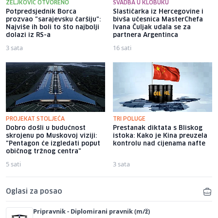
ZELJKOVIĆ OTVORENO
SVADBA U KLOBUKU
Potpredsjednik Borca
Slastičarka iz Hercegovine i
prozvao "sarajevsku čaršiju":
bivša učesnica MasterChefa
Najviše ih boli to što najbolji
Ivana Čuljak udala se za
dolazi iz RS-a
partnera Argentinca
3 sata
16 sati
PROJEKAT STOLJEĆA
TRI POLUGE
Dobro došli u budućnost
Prestanak diktata s Bliskog
skrojenu po Muskovoj viziji:
istoka: Kako je Kina preuzela
"Pentagon će izgledati poput
kontrolu nad cijenama nafte
običnog tržnog centra"
5 sati
3 sata
Oglasi za posao
Pripravnik - Diplomirani pravnik (m/ž)