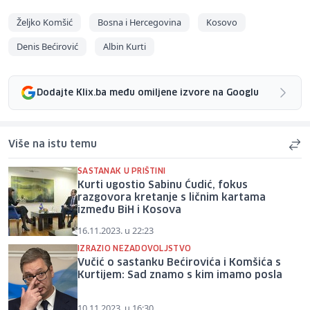
Željko Komšić
Bosna i Hercegovina
Kosovo
Denis Bećirović
Albin Kurti
Dodajte Klix.ba među omiljene izvore na Googlu
Više na istu temu
SASTANAK U PRIŠTINI
Kurti ugostio Sabinu Ćudić, fokus
razgovora kretanje s ličnim kartama
između BiH i Kosova
16.11.2023. u 22:23
IZRAZIO NEZADOVOLJSTVO
Vučić o sastanku Bećirovića i Komšića s
Kurtijem: Sad znamo s kim imamo posla
10.11.2023. u 16:30