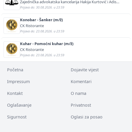
Zajednička advokatska kancelarija Hakija Kurtović i Adis
Kurtović
Prijava do: 30.08.2026. u 23:59
Konobar - Šanker (m/ž)
CK Ristorante
Prijava do: 23.08.2026. u 23:59
Kuhar - Pomoćni kuhar (m/ž)
CK Ristorante
Prijava do: 23.08.2026. u 23:59
Početna
Dojavite vijest
Impressum
Komentari
Kontakt
O nama
Oglašavanje
Privatnost
Sigurnost
Oglasi za posao