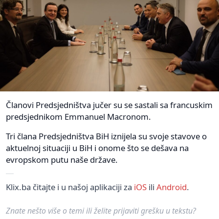
Članovi Predsjedništva jučer su se sastali sa francuskim
predsjednikom Emmanuel Macronom.
Tri člana Predsjedništva BiH iznijela su svoje stavove o
aktuelnoj situaciji u BiH i onome što se dešava na
evropskom putu naše države.
Klix.ba čitajte i u našoj aplikaciji za
iOS
ili
Android
.
Znate nešto više o temi ili želite prijaviti grešku u tekstu?