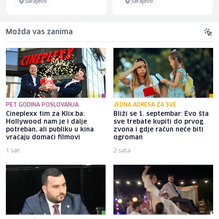
Sarajevo
Sarajevo
Možda vas zanima
PET GODINA POSLOVANJA
JEDNA ADRESA ZA SVE
Cineplexx tim za Klix.ba:
Bliži se 1. septembar: Evo šta
Hollywood nam je i dalje
sve trebate kupiti do prvog
potreban, ali publiku u kina
zvona i gdje račun neće biti
vraćaju domaći filmovi
ogroman
1 sat
2 sata