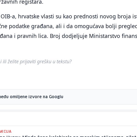
ržavnih registara.
OIB-a, hrvatske vlasti su kao prednosti novog broja is
lične podatke građana, ali i da omogućava bolji pregle
na i pravnih lica. Broj dodjeljuje Ministarstvo finans
ili želite prijaviti grešku u tekstu?
među omiljene izvore na Googlu
AKCIJA