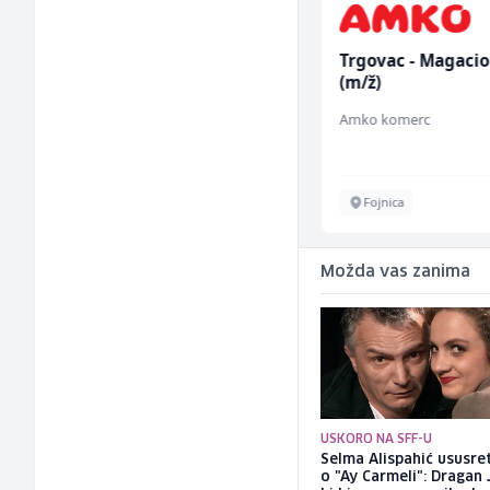
Kuhinjski pomoćnik
Trgovac - Magaci
(m/ž)
(m/ž)
Restoran Golf Klub
Amko komerc
Sarajevo
Fojnica
Možda vas zanima
USKORO NA SFF-U
Selma Alispahić ususret
o "Ay Carmeli": Dragan 