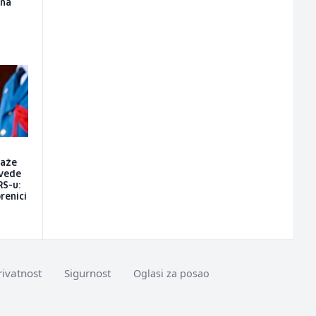
ona
raže
vede
RS-u:
renici
rivatnost
Sigurnost
Oglasi za posao