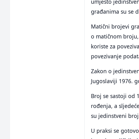
umjesto jedinstve
građanima su se do
Matični brojevi g
o matičnom broju, 
koriste za povezi
povezivanje podat
Zakon o jedinstve
Јugoslaviji 1976. 
Broj se sastoji od
rođenja, a sljedeće
su jedinstveni broj
U praksi se gotovo