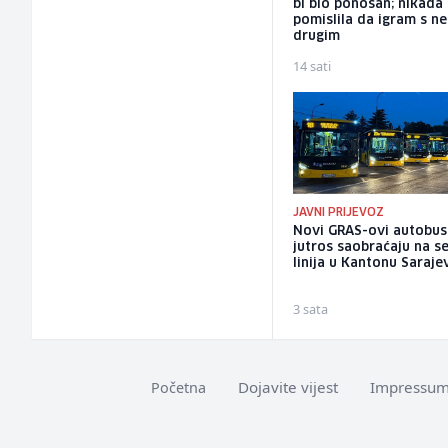
bi bio ponosan; nikada
pomislila da igram s n
drugim
14 sati
JAVNI PRIJEVOZ
Novi GRAS-ovi autobus
jutros saobraćaju na 
linija u Kantonu Saraje
3 sata
Dojavite vijest
Impressu
Početna