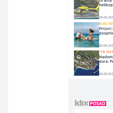
Drama n
helikop
06.08.202
BIJEG OD
Prizori
posjeti
06.08.202
"TRI SES
Nadomak
eura: P
06.08.202