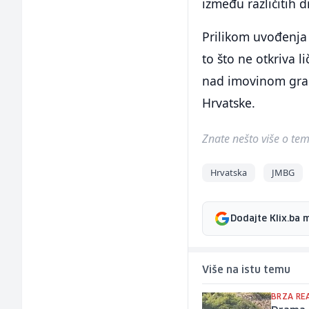
između različitih d
Prilikom uvođenja 
to što ne otkriva 
nad imovinom građa
Hrvatske.
Znate nešto više o temi 
Hrvatska
JMBG
Dodajte Klix.ba 
Više na istu temu
BRZA RE