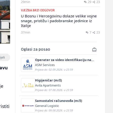
29min
29
23
VJEŽBA BRZI ODGOVOR
U Bosnu i Hercegovinu dolaze velike vojne
snage, pristižu i padobranske jedinice iz
Italije
37min
7
23
Oglasi za posao
jeli
Operater za video identifikaciju na
njemačkom jeziku (m/ž)
ASM Services
ravu
Prijava do: 02.09.2026. u 23:59
Higijeničar (m/ž)
Avila Apartments
je
Prijava do: 07.08.2026. u 23:59
Samostalni računovođa (m/ž)
stiti
General Logistic
Prijava do: 09.08.2026. u 23:59