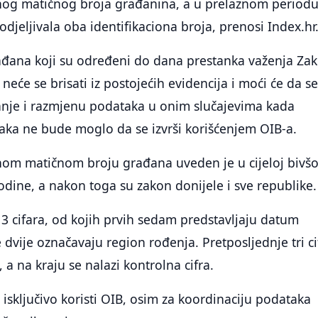
nog matičnog broja građanina, a u prelaznom period
djeljivala oba identifikaciona broja, prenosi Index.hr
rađana koji su određeni do dana prestanka važenja Za
neće se brisati iz postojećih evidencija i moći će da s
vanje i razmjenu podataka u onim slučajevima kada
aka ne bude moglo da se izvrši korišćenjem OIB-a.
nom matičnom broju građana uveden je u cijeloj bivšo
godine, a nakon toga su zakon donijele i sve republike.
 13 cifara, od kojih prvih sedam predstavljaju datum
 dvije označavaju region rođenja. Pretposljednje tri ci
, a na kraju se nalazi kontrolna cifra.
 isključivo koristi OIB, osim za koordinaciju podataka