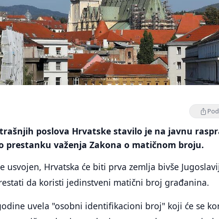
Podi
rašnjih poslova Hrvatske stavilo je na javnu rasp
 o prestanku važenja Zakona o matičnom broju.
 usvojen, Hrvatska će biti prva zemlja bivše Јugoslavi
estati da koristi jedinstveni matični broj građanina.
odine uvela "osobni identifikacioni broj" koji će se kori