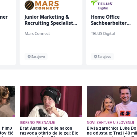
oner
Junior Marketing &
Home Office
Recruiting Specialist
Sachbearbeiter
(m/ž)
(m/w/d) für einen
Mars Connect
TELUS Digital
bekannten deutsch
Energieversorger
Sarajevo
Sarajevo
ISKRENO PRIZNANJE
NOVI ZAHTJEV U SLOVENIJI
 filmu
Brat Angeline Jolie nakon
Bivša zaručnica Luke Do
Jovičić
razvoda otkrio da je gej: Bio
ne odustaje: Traži 40 mi