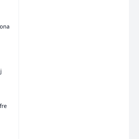
u
.
kona
e
j
fre