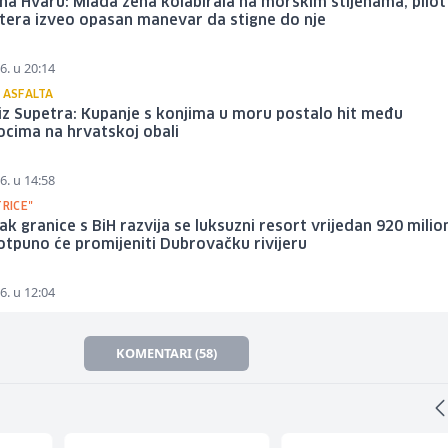
a Hvaru: Mlada žena kolabirala na morskim stijenama, pilot
tera izveo opasan manevar da stigne do nje
6. u 20:14
 ASFALTA
 iz Supetra: Kupanje s konjima u moru postalo hit među
ocima na hrvatskoj obali
6. u 14:58
TRICE"
 granice s BiH razvija se luksuzni resort vrijedan 920 milio
otpuno će promijeniti Dubrovačku rivijeru
6. u 12:04
KOMENTARI (58)