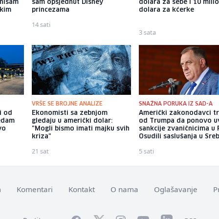
 nisam
sam opsjednut Disney
dolara za sebe i 10 mili
ekim
princezama
dolara za kćerke
14 sati
3 sata
VRŠE SE BROJNE ANALIZE
SNAŽNA PORUKA IZ SAD-A
i od
Ekonomisti sa zebnjom
Američki zakonodavci t
sedam
gledaju u američki dolar:
od Trumpa da ponovo u
vo
"Mogli bismo imati majku svih
sankcije zvaničnicima u 
kriza"
Osudili saslušanja u Sreb
21 sat
5 sati
m
Komentari
Kontakt
O nama
Oglašavanje
P