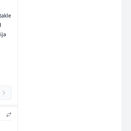
takle
d
ija