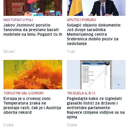
NASTUPAO U PULI
UPUTIO I PORUKU
Jakov Jozinović poručio
Suljagić objavio dokumente:
fanovima da prestanu bacati
Još dvoje saradnika
mobitele na binu: Pogazit ću ih
Memorijalnog centra
Srebrenica dobilo poziv za
saslušanje
20 sati
1 sat
TOPLOTNI VAL U EVROPI
TRI DIJELA A, B I C
Evropa je u crvenoj zoni:
Pogledajte kako će izgledati
Temperatura zraka ne
glasački listići za državni i
prestaje rasti, čak je i Austrija
entitetske parlamente:
oborila rekord
Najveće izmjene vidljive su na
njima
2 sata
2 sata