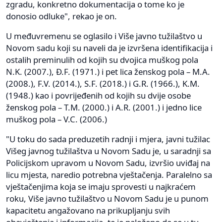
zgradu, konkretno dokumentacija o tome ko je
donosio odluke", rekao je on.
U međuvremenu se oglasilo i Više javno tužilaštvo u
Novom sadu koji su naveli da je izvršena identifikacija i
ostalih preminulih od kojih su dvojica muškog pola
N.K. (2007.), Đ.F. (1971.) i pet lica ženskog pola – M.A.
(2008.), F.V. (2014.), S.F. (2018.) i G.R. (1966.), K.M.
(1948.) kao i povrijeđenih od kojih su dvije osobe
ženskog pola – T.M. (2000.) i A.R. (2001.) i jedno lice
muškog pola – V.C. (2006.)
"U toku do sada preduzetih radnji i mjera, javni tužilac
Višeg javnog tužilaštva u Novom Sadu je, u saradnji sa
Policijskom upravom u Novom Sadu, izvršio uviđaj na
licu mjesta, naredio potrebna vještačenja. Paralelno sa
vještačenjima koja se imaju sprovesti u najkraćem
roku, Više javno tužilaštvo u Novom Sadu je u punom
kapacitetu angažovano na prikupljanju svih