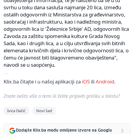
obavještenja i informacija, te je naloženo da se u tu
svrhu u toku dana sasluša najmanje 20 lica, između
ostalih odgovornih iz Ministarstva za građevinarstvo,
saobraćaj i infrastrukturu, kao i nadležnog ministra,
odgovornih lica iz 'Železnice Srbije' AD, odgovornih lica
Zavoda za zaštitu spomenika kulture Grada Novog
Sada, kao i drugih lica, a u cilju utvrđivanja svih bitnih
elemenata krivičnih djela i krivične odgovornosti lica, o
čemu će javnost biti blagovremeno obaviještena",
navodi se u saopćenju.
Klix.ba čitajte i u našoj aplikaciji za
iOS
ili
Android
.
Znate nešto više o temi ili želite prijaviti grešku u tekstu?
Ivica Dačić
Novi Sad
Dodajte Klix.ba među omiljene izvore na Googlu