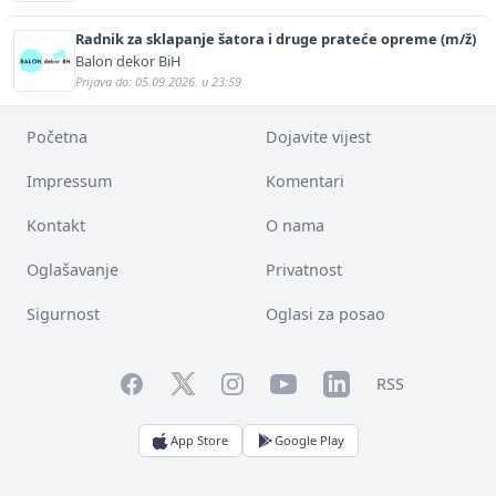
Radnik za sklapanje šatora i druge prateće opreme (m/ž)
Balon dekor BiH
Prijava do: 05.09.2026. u 23:59
Početna
Dojavite vijest
Impressum
Komentari
Kontakt
O nama
Oglašavanje
Privatnost
Sigurnost
Oglasi za posao
Facebook
YouTube
LinkedIn
Twitter
Instagram
RSS
App Store
Google Play