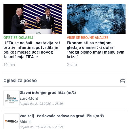
OPET SE OGLASILI
VRŠE SE BROJNE ANALIZE
UEFA se ne šali i nastavlja rat
Ekonomisti sa zebnjom
protiv Infantina, potvrdila je
gledaju u američki dolar:
bojkot mjesec uoči novog
"Mogli bismo imati majku svih
takmičenja FIFA-e
kriza"
10 min
2 sata
Oglasi za posao
Glavni inženjer gradilišta (m/ž)
Euro-Mont
Prijava do: 21.08.2026. u 23:59
Voditelj - Poslovođa radova na gradilištu (m/ž)
Mibral
Prijava do: 19.08.2026. u 23:59