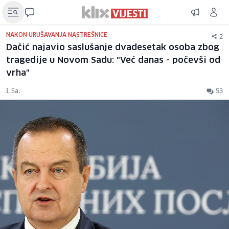
2
NAKON URUŠAVANJA NASTREŠNICE
Dačić najavio saslušanje dvadesetak osoba zbog
tragedije u Novom Sadu: "Već danas - počevši od
vrha"
I. Sa.
53