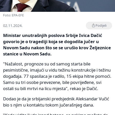
Foto: EPA-EFE
02.11.2024.
Podijeli
Ministar unutrašnjih poslova Srbije Ivica Dačić
govorio je o tragediji koja se dogodila jučer u
Novom Sadu nakon što se se urušio krov Željeznice
stanice u Novom Sadu.
"Nažalost, prognoze su od samog starta bile
pesimistične, imajući u vidu težinu konstrukcije i težinu
događaja. 77 spasilaca je radilo, 15 ekipa hitne pomoći.
Samo su tri osobe prevezene, bile povrijeđene, svi
ostali su bili mrtvi na licu mjesta", rekao je Dačić.
Dodao je da je srbijanski predsjednik Aleksandar Vučić
bio s njim u kontaktu tokom jučerašnjeg dana.