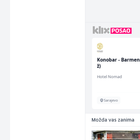
Junior Marketing &
Konobar - Barmen
Recruiting Specialist
ž)
(m/ž)
Mars Connect
Hotel Nomad
Sarajevo
Sarajevo
Možda vas zanima