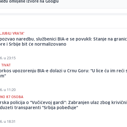
među omiljene izvore na Googlu
LJUBILI VRATA"
pozvao naredbu, službenici BIA-e se povukli: Stanje na gran
re i Srbije bit će normalizovano
6. u 23:15
 TIVAT
prkos upozorenju BIA-e dolazi u Crnu Goru: "U lice ću im reći 
am"
6. u 11:20
NO 87 OSOBA
ska policija o "Vučićevoj gardi": Zabranjen ulaz zbog krivičn
oduzeti transparenti "Srbija pobeđuje"
6. u 18:31