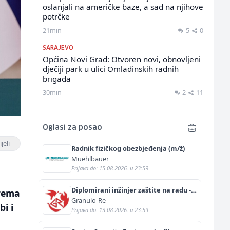
oslanjali na američke baze, a sad na njihove
potrčke
21min
5
0
SARAJEVO
Općina Novi Grad: Otvoren novi, obnovljeni
dječiji park u ulici Omladinskih radnih
brigada
30min
2
11
Oglasi za posao
jeli
Radnik fizičkog obezbjeđenja (m/ž)
Muehlbauer
Prijava do: 15.08.2026. u 23:59
Diplomirani inžinjer zaštite na radu -
prema
Bachelor inžinjer sigurnosti i pomoći
Granulo-Re
bi i
(m/ž)
Prijava do: 13.08.2026. u 23:59