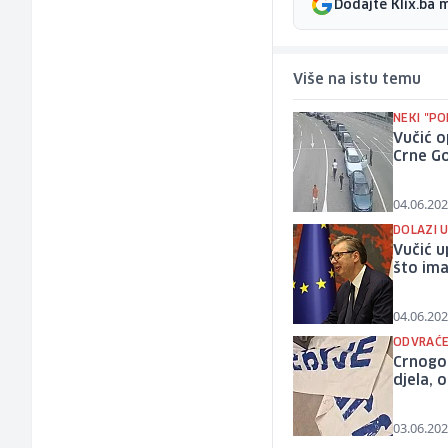
Dodajte Klix.ba 
Više na istu temu
NEKI "PO
Vučić o
Crne Go
04.06.202
DOLAZI U
Vučić u
što im
04.06.202
ODVRAĆE
Crnogor
djela, 
03.06.202