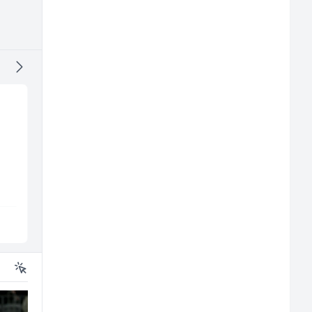
Monteri centralnog
Radnik u restoranu
grijanja i plinskih
(m/ž)
instalacija (m)
Interclima
BASH
Sarajevo
Sarajevo