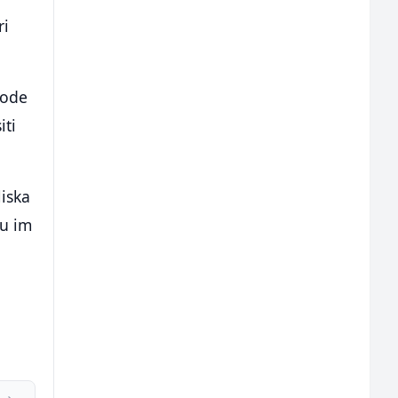
ri
vode
iti
liska
su im