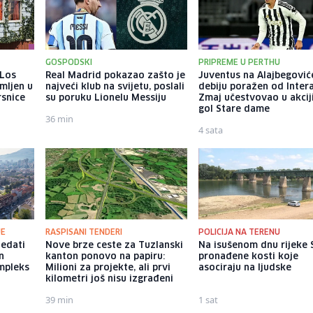
GOSPODSKI
PRIPREME U PERTHU
 Los
Real Madrid pokazao zašto je
Juventus na Alajbegovi
mljen u
najveći klub na svijetu, poslali
debiju poražen od Intera
rsnice
su poruku Lionelu Messiju
Zmaj učestvovao u akcij
gol Stare dame
36 min
4 sata
JE
RASPISANI TENDERI
POLICIJA NA TERENU
ledati
Nove brze ceste za Tuzlanski
Na isušenom dnu rijeke 
n
kanton ponovo na papiru:
pronađene kosti koje
mpleks
Milioni za projekte, ali prvi
asociraju na ljudske
kilometri još nisu izgrađeni
39 min
1 sat