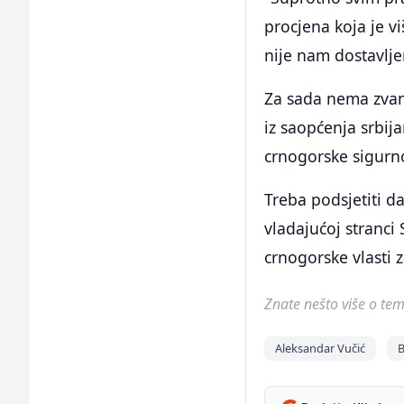
procjena koja je v
nije nam dostavljen
Za sada nema zvani
iz saopćenja srbij
crnogorske sigurno
Treba podsjetiti d
vladajućoj stranci
crnogorske vlasti z
Znate nešto više o temi 
Aleksandar Vučić
B