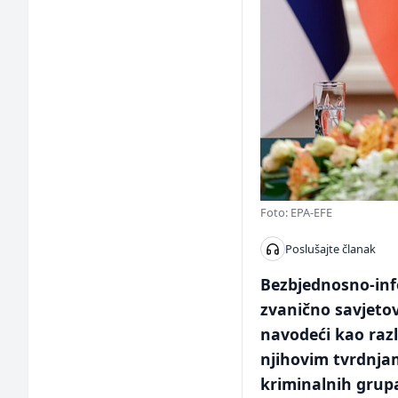
Foto: EPA-EFE
Poslušajte članak
Bezbjednosno-info
zvanično savjetov
navodeći kao razl
njihovim tvrdnjam
kriminalnih grup