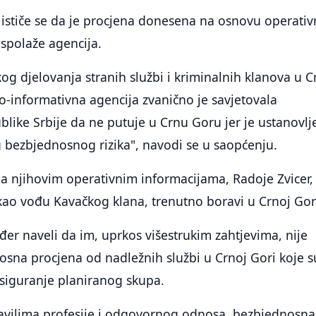
ističe se da je procjena donesena na osnovu operativ
spolaže agencija.
kog djelovanja stranih službi i kriminalnih klanova u C
-informativna agencija zvanično je savjetovala
like Srbije da ne putuje u Crnu Goru jer je ustanovl
 bezbjednosnog rizika", navodi se u saopćenju.
ma njihovim operativnim informacijama, Radoje Zvicer,
kao vođu Kavačkog klana, trenutno boravi u Crnoj Gor
ođer naveli da im, uprkos višestrukim zahtjevima, nije
osna procjena od nadležnih službi u Crnoj Gori koje s
osiguranje planiranog skupa.
avilima profesije i odgovornog odnosa, bezbjednosna