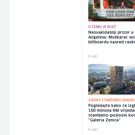
O ČEMU JE RIJEČ
Nesvakidašnji prizor u
Angelesu: Muškarac sni
billboardu nasred rask
6 sati
ZADNJI STANDARDI GRADN
Pogledajte kako će izg
100 miliona KM vrijeda
stambeno-poslovni ko
"Galeria Zenica"
6 sati