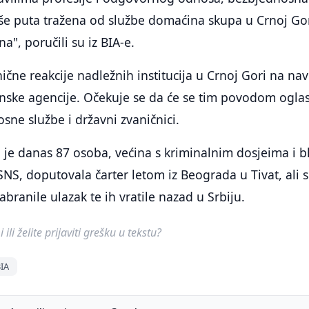
iše puta tražena od službe domaćina skupa u Crnoj Go
a", poručili su iz BIA-e.
čne reakcije nadležnih institucija u Crnoj Gori na na
anske agencije. Očekuje se da će se tim povodom oglas
sne službe i državni zvaničnici.
a je danas 87 osoba, većina s kriminalnim dosjeima i b
 SNS, doputovala čarter letom iz Beograda u Tivat, ali 
abranile ulazak te ih vratile nazad u Srbiju.
ili želite prijaviti grešku u tekstu?
IA