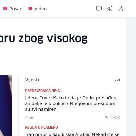
Posao
Video
Goru zbog visokog
Vijesti
PREDSJEDNICA NF-A
Jelena Trivić: Kako to da je Dodik presuđen,
a i dalje je u politici? Njegovom presudom
su svi namireni
7min
1
0
REGIJA U PLAMENU
Iran poručio Saudijskoj Arabiji: Nekad ste se