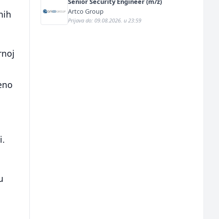
Senior Security Engineer (m/ž)
Artco Group
nih
Prijava do: 09.08.2026. u 23:59
rnoj
jeno
i.
u