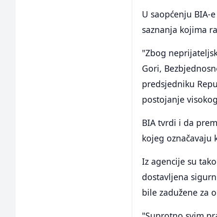
U saopćenju BIA-e 
saznanja kojima ra
"Zbog neprijateljs
Gori, Bezbjednosno
predsjedniku Repub
postojanje visokog
BIA tvrdi i da pre
kojeg označavaju 
Iz agencije su tak
dostavljena sigurn
bile zadužene za 
"Suprotno svim pr