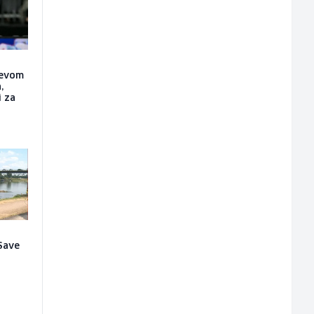
ćevom
,
i za
Save