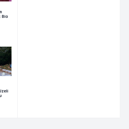
on
: Bio
Uzeli
u