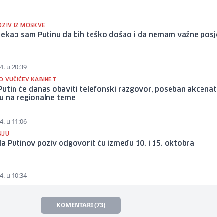
OZIV IZ MOSKVE
 Rekao sam Putinu da bih teško došao i da nemam važne posj
4. u 20:39
O VUČIĆEV KABINET
 Putin će danas obaviti telefonski razgovor, poseban akcenat
ju na regionalne teme
4. u 11:06
NJU
Na Putinov poziv odgovorit ću između 10. i 15. oktobra
4. u 10:34
KOMENTARI (73)