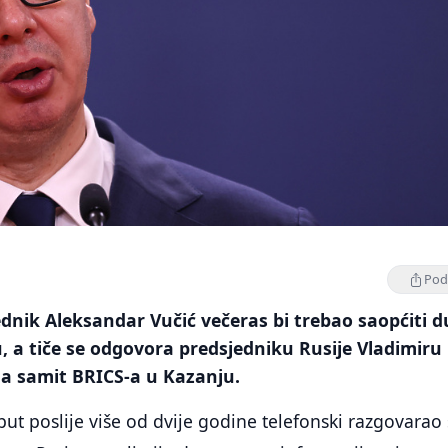
Podi
ednik Aleksandar Vučić večeras bi trebao saopćiti 
 a tiče se odgovora predsjedniku Rusije Vladimiru
na samit BRICS-a u Kazanju.
 put poslije više od dvije godine telefonski razgovarao 