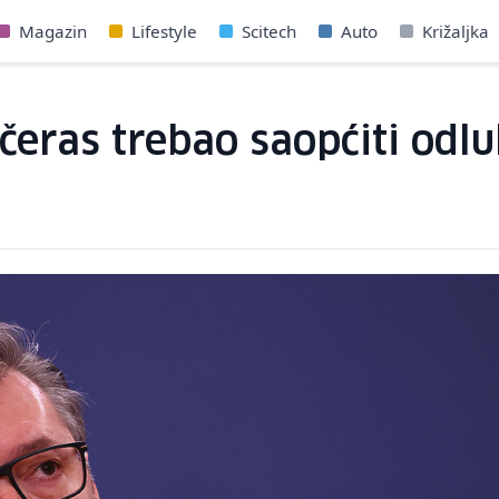
Magazin
Lifestyle
Scitech
Auto
Križaljka
eras trebao saopćiti odluku