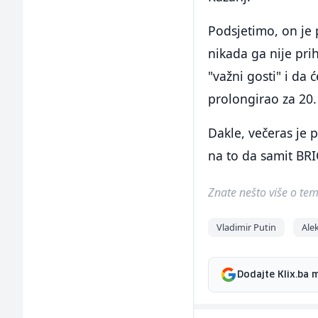
Podsjetimo, on je 
nikada ga nije pri
"važni gosti" i da ć
prolongirao za 20. 
Dakle, večeras je p
na to da samit BRI
Znate nešto više o temi 
Vladimir Putin
Ale
Dodajte Klix.ba 