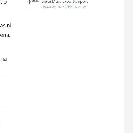
t o
Braća Mujić Export-Import
Prijava do: 16.08.2026. u 23:59
as ni
šena.
 na
u