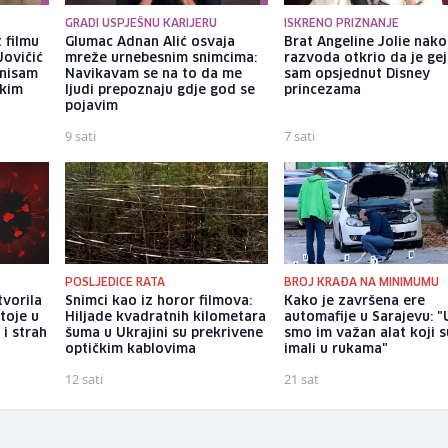
GRADI USPJEŠNU KARIJERU
ISKRENO PRIZNANJE
 filmu
Glumac Adnan Alić osvaja
Brat Angeline Jolie nak
Jovičić
mreže urnebesnim snimcima:
razvoda otkrio da je gej
 nisam
Navikavam se na to da me
sam opsjednut Disney
ekim
ljudi prepoznaju gdje god se
princezama
pojavim
9 sati
7 sati
POSLJEDICE RATA
BROJ KRAĐA NA MINIMUMU
tvorila
Snimci kao iz horor filmova:
Kako je završena ere
toje u
Hiljade kvadratnih kilometara
automafije u Sarajevu: "
 i strah
šuma u Ukrajini su prekrivene
smo im važan alat koji s
optičkim kablovima
imali u rukama"
12 sati
21 sat