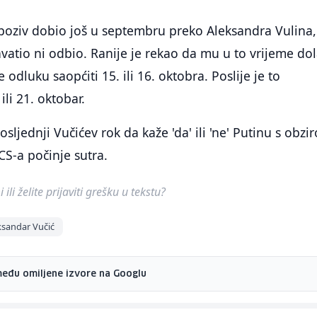
poziv dobio još u septembru preko Aleksandra Vulina, 
hvatio ni odbio. Ranije je rekao da mu u to vrijeme do
e odluku saopćiti 15. ili 16. oktobra. Poslije je to
ili 21. oktobar.
osljednji Vučićev rok da kaže 'da' ili 'ne' Putinu s obzi
CS-a počinje sutra.
ili želite prijaviti grešku u tekstu?
ksandar Vučić
među omiljene izvore na Googlu