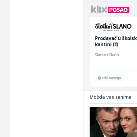
Vozač autobusa (m/ž)
Prodavač u školsk
kantini (ž)
Travel-Trans
Slatko i Slano
Sarajevo
Više lokacija
Možda vas zanima