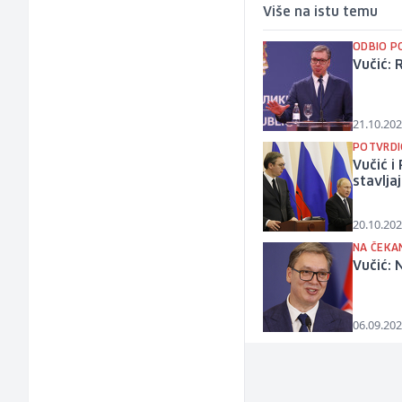
Više na istu temu
ODBIO P
Vučić:
21.10.202
POTVRDI
Vučić i
stavlja
20.10.202
NA ČEKA
Vučić: 
06.09.202