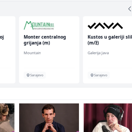
oj
Monter centralnog
Kustos u galeriji sl
grijanja (m)
(m/ž)
Mountain
Galerija Java
Sarajevo
Sarajevo