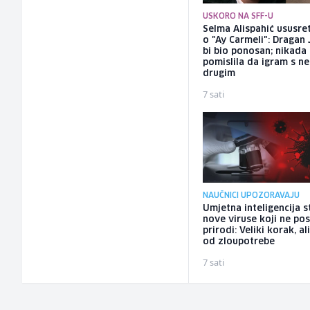
USKORO NA SFF-U
Selma Alispahić ususret
o "Ay Carmeli": Dragan 
bi bio ponosan; nikada
pomislila da igram s n
drugim
7 sati
NAUČNICI UPOZORAVAJU
Umjetna inteligencija s
nove viruse koji ne pos
prirodi: Veliki korak, ali
od zloupotrebe
7 sati