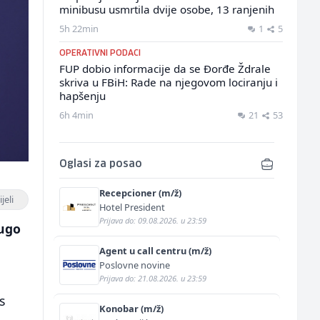
minibusu usmrtila dvije osobe, 13 ranjenih
5h 22min
1
5
OPERATIVNI PODACI
FUP dobio informacije da se Đorđe Ždrale
skriva u FBiH: Rade na njegovom lociranju i
hapšenju
6h 4min
21
53
Oglasi za posao
Recepcioner (m/ž)
jeli
Hotel President
Prijava do: 09.08.2026. u 23:59
dugo
Agent u call centru (m/ž)
Poslovne novine
Prijava do: 21.08.2026. u 23:59
s
Konobar (m/ž)