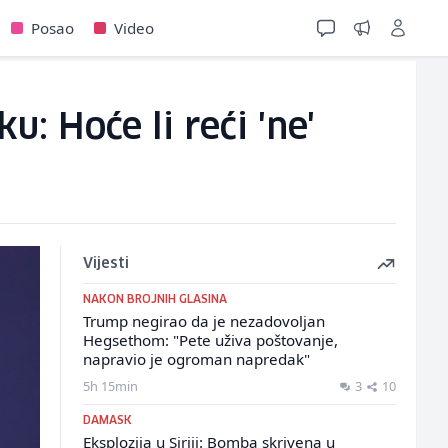
Posao
Video
: Hoće li reći 'ne'
Vijesti
NAKON BROJNIH GLASINA
Trump negirao da je nezadovoljan
Hegsethom: "Pete uživa poštovanje,
napravio je ogroman napredak"
5h 15min
3
10
DAMASK
Eksplozija u Siriji: Bomba skrivena u