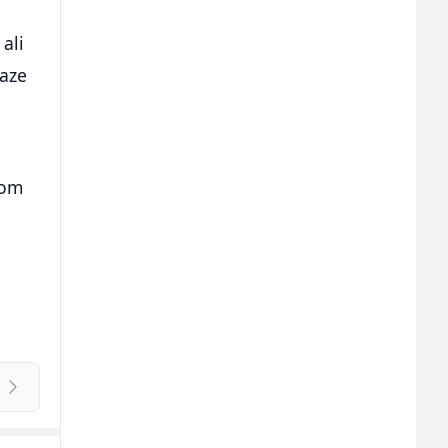
ali
laze
rom