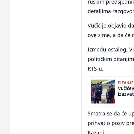
ruskim predsjedni
detaljima razgovo
Vučić je objavio d
ove zime, a da će 
Između ostalog, Vu
političkim pitanji
RTS-u.
PITANJE
Vučićev
izazvat
Smatra se da će up
prihvatio poziv pr
Kazanj.