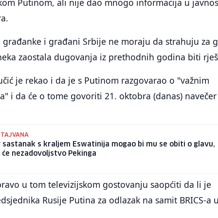
kom Putinom, ali nije dao mnogo informacija u javnos
ra.
a građanke i građani Srbije ne moraju da strahuju za g
neka zaostala dugovanja iz prethodnih godina biti rje
čić je rekao i da je s Putinom razgovarao o "važnim
ma" i da će o tome govoriti 21. oktobra (danas) navečer
 TAJVANA
 sastanak s kraljem Eswatinija mogao bi mu se obiti o glavu,
 će nezadovoljstvo Pekinga
ravo u tom televizijskom gostovanju saopćiti da li je
edsjednika Rusije Putina za odlazak na samit BRICS-a 