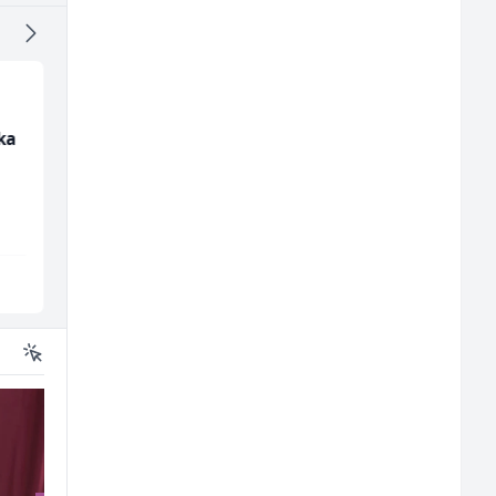
ika
Mitarbeiter:in im
Home Office
Kundenservice &
Kundenberater
Support (m/w/d)
(m/w/d) für Vattenfal
Embers Call Center & Marketing
TELUS Digital
Više lokacija
Sarajevo