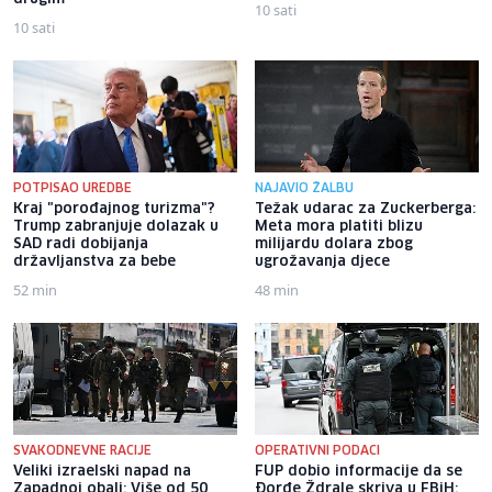
10 sati
10 sati
POTPISAO UREDBE
NAJAVIO ŽALBU
Kraj "porođajnog turizma"?
Težak udarac za Zuckerberga:
Trump zabranjuje dolazak u
Meta mora platiti blizu
SAD radi dobijanja
milijardu dolara zbog
državljanstva za bebe
ugrožavanja djece
52 min
48 min
SVAKODNEVNE RACIJE
OPERATIVNI PODACI
Veliki izraelski napad na
FUP dobio informacije da se
Zapadnoj obali: Više od 50
Đorđe Ždrale skriva u FBiH: