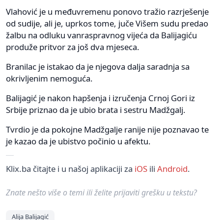
Vlahović je u međuvremenu ponovo tražio razrješenje
od sudije, ali je, uprkos tome, juče Višem sudu predao
žalbu na odluku vanraspravnog vijeća da Balijagiću
produže pritvor za još dva mjeseca.
Branilac je istakao da je njegova dalja saradnja sa
okrivljenim nemoguća.
Balijagić je nakon hapšenja i izručenja Crnoj Gori iz
Srbije priznao da je ubio brata i sestru Madžgalj.
Tvrdio je da pokojne Madžgalje ranije nije poznavao te
je kazao da je ubistvo počinio u afektu.
Klix.ba čitajte i u našoj aplikaciji za
iOS
ili
Android
.
Znate nešto više o temi ili želite prijaviti grešku u tekstu?
Alija Balijagić