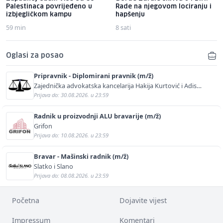
Palestinaca povrijeđeno u
Rade na njegovom lociranju i
izbjegličkom kampu
hapšenju
59 min
8 sati
Oglasi za posao
Pripravnik - Diplomirani pravnik (m/ž)
Zajednička advokatska kancelarija Hakija Kurtović i Adis
Kurtović
Prijava do: 30.08.2026. u 23:59
Radnik u proizvodnji ALU bravarije (m/ž)
Grifon
Prijava do: 10.08.2026. u 23:59
Bravar - Mašinski radnik (m/ž)
Slatko i Slano
Prijava do: 08.08.2026. u 23:59
Početna
Dojavite vijest
Impressum
Komentari