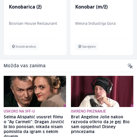
Konobarica (ž)
Konobar (m/ž)
Bosnian House Restaurant
Mesna Industrija Gora
Inostranstvo
Sarajevo
Možda vas zanima
USKORO NA SFF-U
ISKRENO PRIZNANJE
Selma Alispahić ususret filmu
Brat Angeline Jolie nakon
o "Ay Carmeli": Dragan Jovičić
razvoda otkrio da je gej: Bio
bi bio ponosan; nikada nisam
sam opsjednut Disney
pomislila da igram s nekim
princezama
drugim