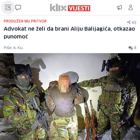
63
PRODUŽEN MU PRITVOR
Advokat ne želi da brani Aliju Balijagića, otkazao
punomoć
Piše: A. Ku.
8