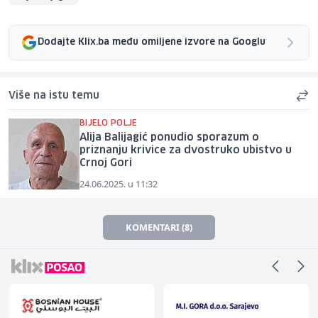
Dodajte Klix.ba među omiljene izvore na Googlu
Više na istu temu
BIJELO POLJE
Alija Balijagić ponudio sporazum o
priznanju krivice za dvostruko ubistvo u
Crnoj Gori
24.06.2025. u 11:32
KOMENTARI (8)