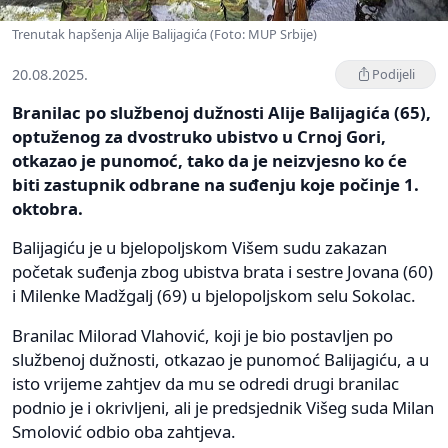
Trenutak hapšenja Alije Balijagića (Foto: MUP Srbije)
20.08.2025.
Podijeli
Branilac po službenoj dužnosti Alije Balijagića (65),
optuženog za dvostruko ubistvo u Crnoj Gori,
otkazao je punomoć, tako da je neizvjesno ko će
biti zastupnik odbrane na suđenju koje počinje 1.
oktobra.
Balijagiću je u bjelopoljskom Višem sudu zakazan
početak suđenja zbog ubistva brata i sestre Јovana (60)
i Milenke Madžgalj (69) u bjelopoljskom selu Sokolac.
Branilac Milorad Vlahović, koji je bio postavljen po
službenoj dužnosti, otkazao je punomoć Balijagiću, a u
isto vrijeme zahtjev da mu se odredi drugi branilac
podnio je i okrivljeni, ali je predsjednik Višeg suda Milan
Smolović odbio oba zahtjeva.