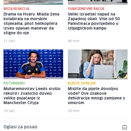
BRZA REAKCIJA
SVAKODNEVNE RACIJE
Drama na Hvaru: Mlada žena
Veliki izraelski napad na
kolabirala na morskim
Zapadnoj obali: Više od 50
stijenama, pilot helikoptera
Palestinaca povrijeđeno u
izveo opasan manevar da
izbjegličkom kampu
stigne do nje
11 sati
46 min
POTVRĐENO
BUDITE OPREZNI
Muharemovićev Leeds srušio
Mislite da pijete dovoljno
rekord i zvanično doveo
vode? Ove znakove
veliko pojačanje iz
dehidracije mnogi zamijene s
Manchester Cityja
umorom
10 sati
20 min
Oglasi za posao