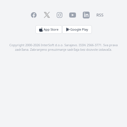
Facebook
YouTube
LinkedIn
Twitter
Instagram
RSS
App Store
Google Play
Copyright 2000-2026 InterSoft d.o.o. Sarajevo. ISSN 2566-3771. Sva prava
zadržana. Zabranjeno preuzimanje sadržaja bez dozvole izdavača.