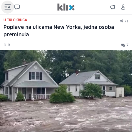
71
U TRI OKRUGA
Poplave na ulicama New Yorka, jedna osoba
preminula
D. B.
7