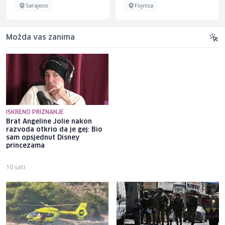
Sarajevo
Fojnica
Možda vas zanima
ISKRENO PRIZNANJE
Brat Angeline Jolie nakon
Selma Alispahić ususret filmu
razvoda otkrio da je gej: Bio
o "Ay Carmeli": Dragan Jovičić
sam opsjednut Disney
bi bio ponosan; nikada nisam
princezama
pomislila da igram s nekim
drugim
10 sati
9 sati