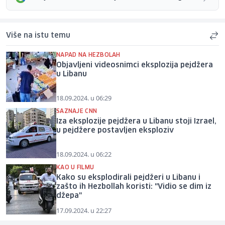
Više na istu temu
NAPAD NA HEZBOLAH
Objavljeni videosnimci eksplozija pejdžera
u Libanu
18.09.2024. u 06:29
SAZNAJE CNN
Iza eksplozije pejdžera u Libanu stoji Izrael,
u pejdžere postavljen eksploziv
18.09.2024. u 06:22
KAO U FILMU
Kako su eksplodirali pejdžeri u Libanu i
zašto ih Hezbollah koristi: "Vidio se dim iz
džepa"
17.09.2024. u 22:27