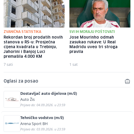
ZVANIČNA STATISTIKA
SVI IH MORAJU POŠTOVATI
Rekordan broj prodatih novih
Jose Mourinho odmah
stanova u RS-u: Prosječna
zasukao rukave: U Real
cijena kvadrata u Trebinju,
Madridu uveo tri stroga
Jahorini i Banjoj Luci
pravila
premašila 4.000 KM
7 sati
1 sat
Oglasi za posao
Dostavljač auto dijelova (m/ž)
Auto Žis
Prijava do: 04.09.2026. u 23:59
Tehničko vodstvo (m/ž)
Arena Sport BH
Prijava do: 03.09.2026. u 23:59