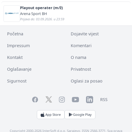
Playout operater (m/ž)
Arena Sport BH
Prijava do: 03.09.2026. u 23:59
Početna
Dojavite vijest
Impressum
Komentari
Kontakt
O nama
Oglašavanje
Privatnost
Sigurnost
Oglasi za posao
Facebook
YouTube
LinkedIn
Twitter
Instagram
RSS
App Store
Google Play
Copyright 2000-2026 InterSoft d.o.o. Sarajevo. ISSN 2566-3771. Sva prava