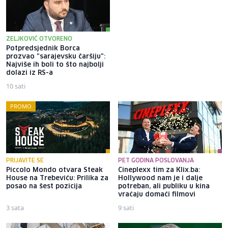
ZELJKOVIĆ OTVORENO
Potpredsjednik Borca
Bliži se 1. septembar: Evo šta
prozvao "sarajevsku čaršiju":
sve trebate kupiti do prvog
Najviše ih boli to što najbolji
zvona i gdje račun neće biti
dolazi iz RS-a
ogroman
10 sati
9 sati
PROMO
PRIJAVITE SE
PET GODINA POSLOVANJA
Piccolo Mondo otvara Steak
Cineplexx tim za Klix.ba:
House na Trebeviću: Prilika za
Hollywood nam je i dalje
posao na šest pozicija
potreban, ali publiku u kina
vraćaju domaći filmovi
3 sata
9 sati