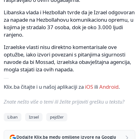
Libanska vlada i Hezbollah tvrde da je Izrael odgovoran
za napade na Hezbollahovu komunikacionu opremu, u
kojima je stradalo 37 osoba, dok je oko 3.000 ljudi
ranjeno.
Izraelske vlasti nisu direktno komentarisale ove
optužbe, iako izvori povezani s pitanjima sigurnosti
navode da bi Mossad, izraelska obavještajna agencija,
mogla stajati iza ovih napada.
Klix.ba čitajte i u našoj aplikaciji za
iOS
ili
Android
.
Znate nešto više o temi ili želite prijaviti grešku u tekstu?
Liban
Izrael
pejdžer
Dodajte Klix.ba među omiljene izvore na Googlu