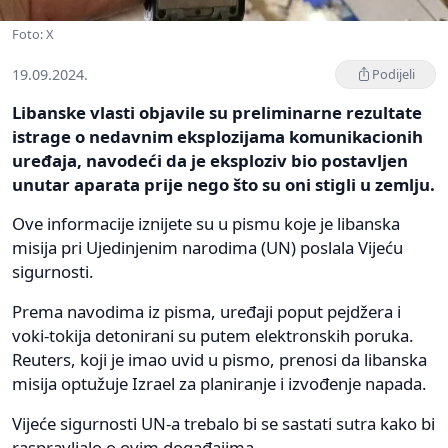
Foto: X
19.09.2024.
Podijeli
Libanske vlasti objavile su preliminarne rezultate
istrage o nedavnim eksplozijama komunikacionih
uređaja, navodeći da je eksploziv bio postavljen
unutar aparata prije nego što su oni stigli u zemlju.
Ove informacije iznijete su u pismu koje je libanska
misija pri Ujedinjenim narodima (UN) poslala Vijeću
sigurnosti.
Prema navodima iz pisma, uređaji poput pejdžera i
voki-tokija detonirani su putem elektronskih poruka.
Reuters, koji je imao uvid u pismo, prenosi da libanska
misija optužuje Izrael za planiranje i izvođenje napada.
Vijeće sigurnosti UN-a trebalo bi se sastati sutra kako bi
raspravljalo o ovim događajima.