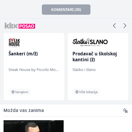
KOMENTARI (35)
Šankeri (m/ž)
Prodavač u školskoj
kantini (ž)
Steak House by Piccolo Mondo
Slatko i Slano
Sarajevo
Više lokacija
Možda vas zanima