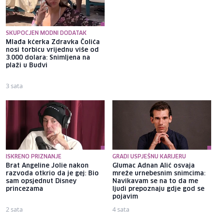
SKUPOCJEN MODNI DODATAK
Mlađa kćerka Zdravka Čolića
Selma Alispahić ususret filmu
nosi torbicu vrijednu više od
o "Ay Carmeli": Dragan Jovičić
3.000 dolara: Snimljena na
bi bio ponosan; nikada nisam
plaži u Budvi
pomislila da igram s nekim
drugim
3 sata
2 sata
ISKRENO PRIZNANJE
GRADI USPJEŠNU KARIJERU
Brat Angeline Jolie nakon
Glumac Adnan Alić osvaja
razvoda otkrio da je gej: Bio
mreže urnebesnim snimcima:
sam opsjednut Disney
Navikavam se na to da me
princezama
ljudi prepoznaju gdje god se
pojavim
2 sata
4 sata