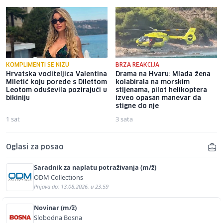
KOMPLIMENTI SE NIŽU
BRZA REAKCIJA
Hrvatska voditeljica Valentina
Drama na Hvaru: Mlada žena
Miletić koju porede s Dilettom
kolabirala na morskim
Leotom oduševila pozirajući u
stijenama, pilot helikoptera
bikiniju
izveo opasan manevar da
stigne do nje
1 sat
3 sata
Oglasi za posao
Saradnik za naplatu potraživanja (m/ž)
ODM Collections
Prijava do: 13.08.2026. u 23:59
Novinar (m/ž)
Slobodna Bosna