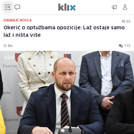
65
DAVANJE NOVCA
Okerić o optužbama opozicije: Laž ostaje samo
laž i ništa više
D. Be.
115