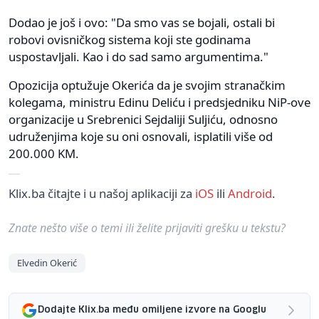
Dodao je još i ovo: "Da smo vas se bojali, ostali bi
robovi ovisničkog sistema koji ste godinama
uspostavljali. Kao i do sad samo argumentima."
Opozicija optužuje Okerića da je svojim stranačkim
kolegama, ministru Edinu Deliću i predsjedniku NiP-ove
organizacije u Srebrenici Sejdaliji Suljiću, odnosno
udruženjima koje su oni osnovali, isplatili više od
200.000 KM.
Klix.ba čitajte i u našoj aplikaciji za
iOS
ili
Android
.
Znate nešto više o temi ili želite prijaviti grešku u tekstu?
Elvedin Okerić
Dodajte Klix.ba među omiljene izvore na Googlu