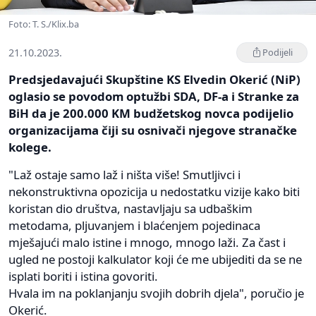
Foto: T. S./Klix.ba
21.10.2023.
Podijeli
Predsjedavajući Skupštine KS Elvedin Okerić (NiP)
oglasio se povodom optužbi SDA, DF-a i Stranke za
BiH da je 200.000 KM budžetskog novca podijelio
organizacijama čiji su osnivači njegove stranačke
kolege.
"Laž ostaje samo laž i ništa više! Smutljivci i
nekonstruktivna opozicija u nedostatku vizije kako biti
koristan dio društva, nastavljaju sa udbaškim
metodama, pljuvanjem i blaćenjem pojedinaca
mješajući malo istine i mnogo, mnogo laži. Za čast i
ugled ne postoji kalkulator koji će me ubijediti da se ne
isplati boriti i istina govoriti.
Hvala im na poklanjanju svojih dobrih djela", poručio je
Okerić.