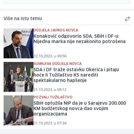
Više na istu temu
DODJELA JAVNOG NOVCA
Konaković odgovorio SDA, SBiH i DF-u:
Nijedna marka nije nezakonito potrošena
22.10.2023. u 09:56
SUMNJIVA DODJELA NOVCA
SDA i DF traže ostavku Okerića i pitaju
hoće li Tužilaštvo KS narediti
spektakularno hapšenje
21.10.2023. u 09:12
POZVALI TUŽILAŠTVO
SBiH optužila NiP da je u Sarajevu 200.000
KM budžetskog novca dao svojim
organizacijama
21.10.2023. u 07:34