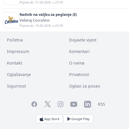
Prijava do: 31.08.2026. u 23:59
Radnik na valjku za peglanje (ž)
Vešeraj Coccolino
Prijava do: 10.08.2026. u 23:59
Početna
Dojavite vijest
Impressum
Komentari
Kontakt
O nama
Oglašavanje
Privatnost
Sigurnost
Oglasi za posao
Facebook
YouTube
LinkedIn
Twitter
Instagram
RSS
App Store
Google Play