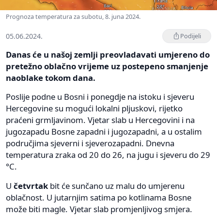
Prognoza temperatura za subotu, 8. juna 2024.
05.06.2024.
Podijeli
Danas će u našoj zemlji preovladavati umjereno do
pretežno oblačno vrijeme uz postepeno smanjenje
naoblake tokom dana.
Poslije podne u Bosni i ponegdje na istoku i sjeveru
Hercegovine su mogući lokalni pljuskovi, rijetko
praćeni grmljavinom. Vjetar slab u Hercegovini i na
jugozapadu Bosne zapadni i jugozapadni, a u ostalim
područjima sjeverni i sjeverozapadni. Dnevna
temperatura zraka od 20 do 26, na jugu i sjeveru do 29
°C.
U
četvrtak
bit će sunčano uz malu do umjerenu
oblačnost. U jutarnjim satima po kotlinama Bosne
može biti magle. Vjetar slab promjenljivog smjera.