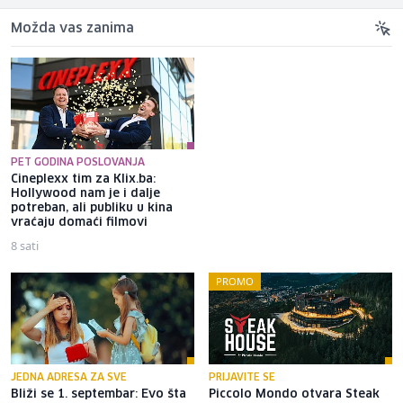
Možda vas zanima
PET GODINA POSLOVANJA
Cineplexx tim za Klix.ba:
Potpredsjednik Borca
Hollywood nam je i dalje
prozvao "sarajevsku čaršiju":
potreban, ali publiku u kina
Najviše ih boli to što najbolji
vraćaju domaći filmovi
dolazi iz RS-a
8 sati
9 sati
PROMO
JEDNA ADRESA ZA SVE
PRIJAVITE SE
Bliži se 1. septembar: Evo šta
Piccolo Mondo otvara Steak