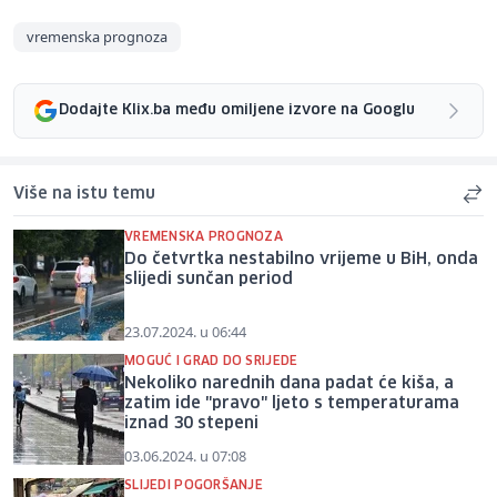
vremenska prognoza
Dodajte Klix.ba među omiljene izvore na Googlu
Više na istu temu
VREMENSKA PROGNOZA
Do četvrtka nestabilno vrijeme u BiH, onda
slijedi sunčan period
23.07.2024. u 06:44
MOGUĆ I GRAD DO SRIJEDE
Nekoliko narednih dana padat će kiša, a
zatim ide "pravo" ljeto s temperaturama
iznad 30 stepeni
03.06.2024. u 07:08
SLIJEDI POGORŠANJE