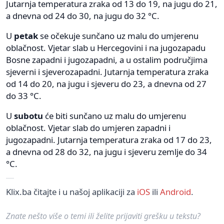
Jutarnja temperatura zraka od 13 do 19, na jugu do 21,
a dnevna od 24 do 30, na jugu do 32 °C.
U
petak
se očekuje sunčano uz malu do umjerenu
oblačnost. Vjetar slab u Hercegovini i na jugozapadu
Bosne zapadni i jugozapadni, a u ostalim područjima
sjeverni i sjeverozapadni. Jutarnja temperatura zraka
od 14 do 20, na jugu i sjeveru do 23, a dnevna od 27
do 33 °C.
U
subotu
će biti sunčano uz malu do umjerenu
oblačnost. Vjetar slab do umjeren zapadni i
jugozapadni. Jutarnja temperatura zraka od 17 do 23,
a dnevna od 28 do 32, na jugu i sjeveru zemlje do 34
°C.
Klix.ba čitajte i u našoj aplikaciji za
iOS
ili
Android
.
Znate nešto više o temi ili želite prijaviti grešku u tekstu?