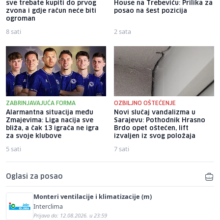
sve trebate kupiti do prvog
House na Trebeviću: Prilika za
zvona i gdje račun neće biti
posao na šest pozicija
ogroman
8 sati
2 sata
ZABRINJAVAJUĆA FORMA
OZBILJNO OŠTEĆENJE
Alarmantna situacija među
Novi slučaj vandalizma u
Zmajevima: Liga nacija sve
Sarajevu: Pothodnik Hrasno
bliža, a čak 13 igrača ne igra
Brdo opet oštećen, lift
za svoje klubove
izvaljen iz svog položaja
5 sati
7 sati
Oglasi za posao
Monteri ventilacije i klimatizacije (m)
Interclima
Prijava do: 12.08.2026. u 23:59