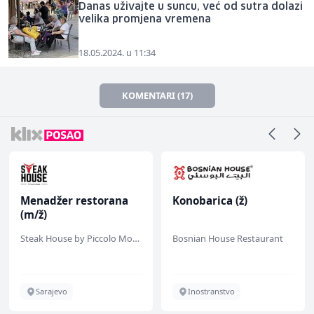
Danas uživajte u suncu, već od sutra dolazi
velika promjena vremena
18.05.2024. u 11:34
KOMENTARI (17)
Menadžer restorana
Konobarica (ž)
(m/ž)
Steak House by Piccolo Mondo
Bosnian House Restaurant
Sarajevo
Inostranstvo