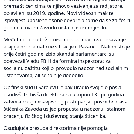
prema štićenicima te njihovo vezivanje za radijatore,
objavljeni su 2019. godine. Novi videosnimak te
ispovijest uposlene osobe govore o tome da se za četiri
godine u ovom Zavodu ništa nije promijenilo.
Međutim, ni nadležni nisu mnogo marili za rješavanje
krajnje problematične situacije u Pazariću. Nakon što je
prije četiri godine izbio skandal parlamentarci su
obavezali Vladu FBiH da formira inspektorat za
socijalnu zaštitu koji bi provodio nadzor nad socijalnim
ustanovama, ali se to nije dogodilo.
Općinski sud u Sarajevu je pak uradio svoj dio posla
osudivši tri bivša direktora na ukupno 13 i po godina
zatvora zbog nesavjesnog postupanja i povrede prava
štićenika Zavoda usljed propusta u nadzoru i stalnom
praćenju fizičkog i duševnog stanja štićenika.
Osuđujuća presuda direktorima nije pomogla