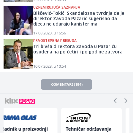
UZNEMIRUJUĆA SAZNANJA
Biščević-Tokić: Skandalozna tvrdnja da je
direktor Zavoda Pazarić sugerisao da
djecu ne udaraju kanisterima
17.08.2023. u 16:56
PRVOSTEPENA PRESUDA
Tri bivša direktora Zavoda u Pazariću
osuđena na po četiri i po godine zatvora
10.07.2023. u 10:54
KOMENTARI (194)
Tehničar održavanja
Trgovac - Magacioner