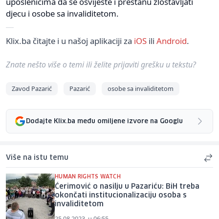
uposlenicima da se osvijeste i prestanu zlostavljati
djecu i osobe sa invaliditetom.
Klix.ba čitajte i u našoj aplikaciji za
iOS
ili
Android
.
Znate nešto više o temi ili želite prijaviti grešku u tekstu?
Zavod Pazarić
Pazarić
osobe sa invaliditetom
Dodajte Klix.ba među omiljene izvore na Googlu
Više na istu temu
HUMAN RIGHTS WATCH
Ćerimović o nasilju u Pazariću: BiH treba
okončati institucionalizaciju osoba s
invaliditetom
25.08.2023. u 06:55