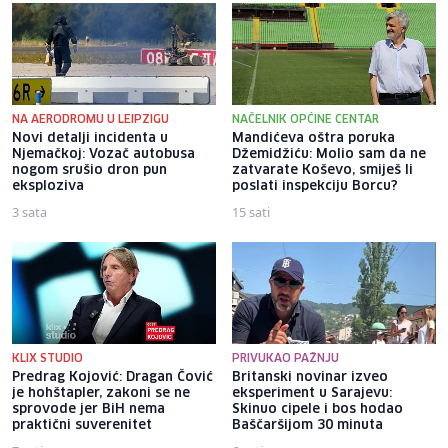
NA AERODROMU U LEIPZIGU
NAČELNIK OPĆINE CENTAR
Novi detalji incidenta u
Mandićeva oštra poruka
Njemačkoj: Vozač autobusa
Džemidžiću: Molio sam da ne
nogom srušio dron pun
zatvarate Koševo, smiješ li
eksploziva
poslati inspekciju Borcu?
3 sata
15 sati
KLIX STUDIO
PRIVUKAO PAŽNJU
Predrag Kojović: Dragan Čović
Britanski novinar izveo
je hohštapler, zakoni se ne
eksperiment u Sarajevu:
sprovode jer BiH nema
Skinuo cipele i bos hodao
praktični suverenitet
Baščaršijom 30 minuta