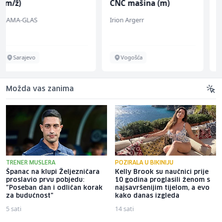
CNC mašina (m)
(m/ž)
Irion Argerr
Amko komerc
Vogošća
Fojnica
Možda vas zanima
TRENER MUSLERA
POZIRALA U BIKINIJU
Španac na klupi Željezničara
Kelly Brook su naučnici prije
proslavio prvu pobjedu:
10 godina proglasili ženom s
"Poseban dan i odličan korak
najsavršenijim tijelom, a evo
za budućnost"
kako danas izgleda
5 sati
14 sati