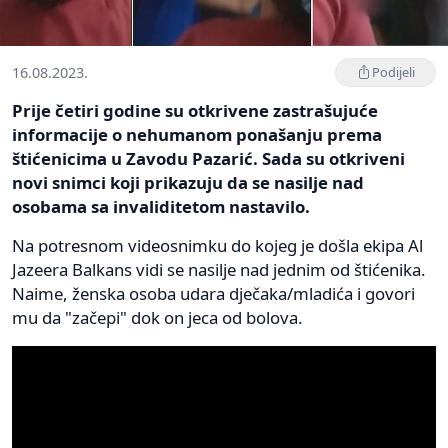
16.08.2023.
Podijeli
Prije četiri godine su otkrivene zastrašujuće
informacije o nehumanom ponašanju prema
štićenicima u Zavodu Pazarić. Sada su otkriveni
novi snimci koji prikazuju da se nasilje nad
osobama sa invaliditetom nastavilo.
Na potresnom videosnimku do kojeg je došla ekipa Al
Jazeera Balkans vidi se nasilje nad jednim od štićenika.
Naime, ženska osoba udara dječaka/mladića i govori
mu da "začepi" dok on jeca od bolova.