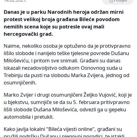
14.02.2021.
Podijeli
Danas je u parku Narodnih heroja održan mirni
protest velikoj broja građana Bileće povodom
nemilih scena koje su potresle ovaj mali
hercegovački grad.
Naime, nekoliko osoba je optuženo da je protivpravno
lišilo slobode i nanijelo teške tjelesne povrede Dušanu
Miloševiću, i pritom sve snimali. Građani su danas
iskazali nezadovoljstvo odlukom Osnovnog suda u
Trebinju da pusti na slobodu Marka Zvijera, jednog od
osumnjičenih.
Marko Zvijer i drugi osumunjičeni Željko Vujović, koji je
u bjekstvu, sumnjiče se da su 5. februara pritivpravno
lišili slobode Dušana Miloševića, odvezli ga u gepeku
automobila i pretukli.
Kako javlja lokalni "Bileća vijesti online", građani su
pružili podršku Dušanu i njegovoj porodici, te istakli