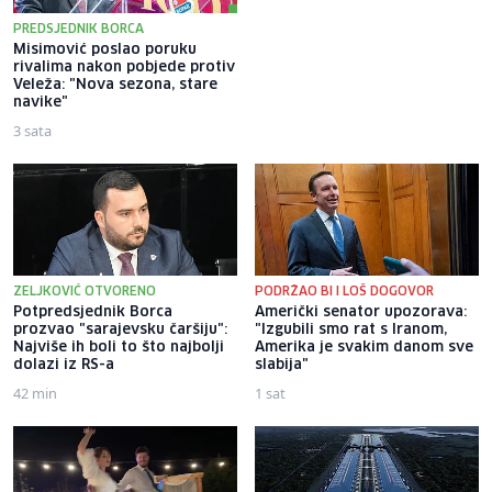
PREDSJEDNIK BORCA
Misimović poslao poruku
Mlada glumica iz Tuzle Zerina
rivalima nakon pobjede protiv
Mujkić šaljivim snimcima
Veleža: "Nova sezona, stare
osvaja publiku: Ljude je uvijek
navike"
teže nasmijati nego rasplakati
3 sata
14 sati
ZELJKOVIĆ OTVORENO
PODRŽAO BI I LOŠ DOGOVOR
Potpredsjednik Borca
Američki senator upozorava:
prozvao "sarajevsku čaršiju":
"Izgubili smo rat s Iranom,
Najviše ih boli to što najbolji
Amerika je svakim danom sve
dolazi iz RS-a
slabija"
42 min
1 sat