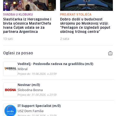
SVADBA U KLOBUKU
PROJEKAT STOLJEĆA
Slastičarka iz Hercegovine i
Dobro došli u budućnost
bivša učesnica MasterChefa
skrojenu po Muskovoj viziji:
Ivana Čuljak udala se za
"Pentagon će izgledati poput
partnera Argentinca
običnog tržnog centra"
13 sati
2 sata
Oglasi za posao
Voditelj - Poslovođa radova na gradilištu (m/ž)
Mibral
Prijava do: 19.08.2026. u 23:59
Novinar (m/ž)
Slobodna Bosna
Prijava do: 31.08.2026. u 23:59
IT Support Specialist (m/ž)
USZ Dom Familia
Prijava do: 21.08.2026. u 23:59