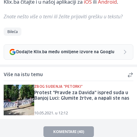
Klix.ba čitajte i u našoj aplikaciji za
iOS
ili
Android
.
Znate nešto više o temi ili želite prijaviti grešku u tekstu?
Bileća
Dodajte Klix.ba među omiljene izvore na Googlu
Više na istu temu
ZBOG SUĐENJA "PETORKI"
Protest "Pravde za Davida" ispred suda u
Banjoj Luci: Glumite žrtve, a napali ste nas
10.05.2021. u 12:12
KOMENTARI (40)