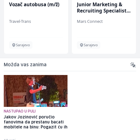
Vozač autobusa (m/ž)
Junior Marketing &
Recruiting Specialist
(m/ž)
Travel-Trans
Mars Connect
Sarajevo
Sarajevo
Možda vas zanima
NASTUPAO U PULI
Jakov Jozinović poručio
Osigurano 20,3 miliona KM za
fanovima da prestanu bacati
zapošljavanje osoba s
mobitele na binu: Pogazit ću ih
invaliditetom, prvi put i za
one sa 50 posto invaliditeta