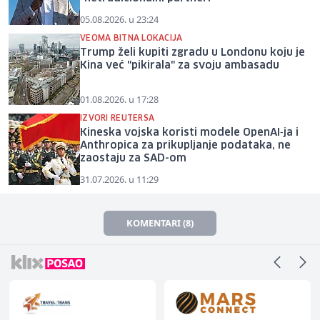
05.08.2026. u 23:24
VEOMA BITNA LOKACIJA
Trump želi kupiti zgradu u Londonu koju je
Kina već "pikirala" za svoju ambasadu
01.08.2026. u 17:28
IZVORI REUTERSA
Kineska vojska koristi modele OpenAI‑ja i
Anthropica za prikupljanje podataka, ne
zaostaju za SAD-om
31.07.2026. u 11:29
KOMENTARI (8)