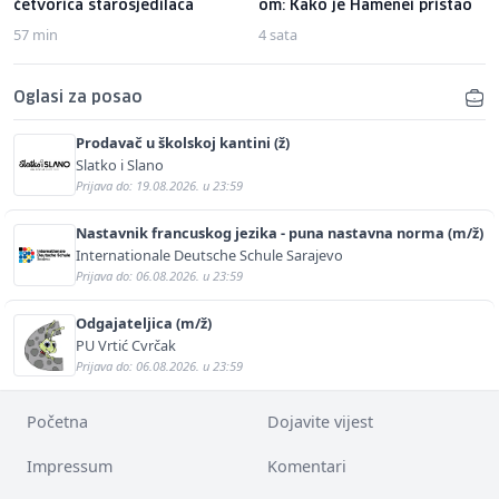
četvorica starosjedilaca
om: Kako je Hamenei pristao
57 min
4 sata
Oglasi za posao
Prodavač u školskoj kantini (ž)
Slatko i Slano
Prijava do: 19.08.2026. u 23:59
Nastavnik francuskog jezika - puna nastavna norma (m/ž)
Internationale Deutsche Schule Sarajevo
Prijava do: 06.08.2026. u 23:59
Odgajateljica (m/ž)
PU Vrtić Cvrčak
Prijava do: 06.08.2026. u 23:59
Početna
Dojavite vijest
Impressum
Komentari