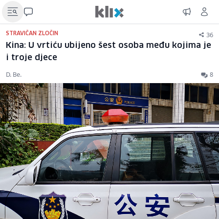
36
STRAVIČAN ZLOČIN
Kina: U vrtiću ubijeno šest osoba među kojima je
i troje djece
D. Be.
8