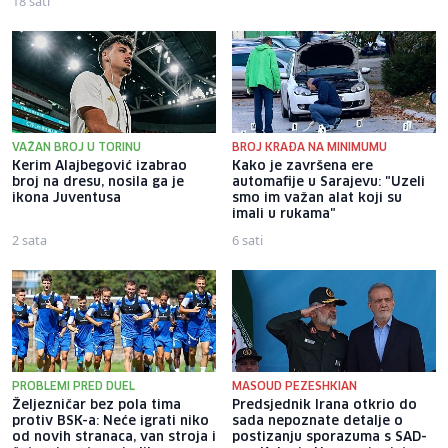
18 sati
21 sat
VAŽAN BROJ U TORINU
BROJ KRAĐA NA MINIMUMU
Kerim Alajbegović izabrao
Kako je završena ere
broj na dresu, nosila ga je
automafije u Sarajevu: "Uzeli
ikona Juventusa
smo im važan alat koji su
imali u rukama"
2 sata
6 sati
PROBLEMI PRED DUEL
MASOUD PEZESHKIAN
Željezničar bez pola tima
Predsjednik Irana otkrio do
protiv BSK-a: Neće igrati niko
sada nepoznate detalje o
od novih stranaca, van stroja i
postizanju sporazuma s SAD-