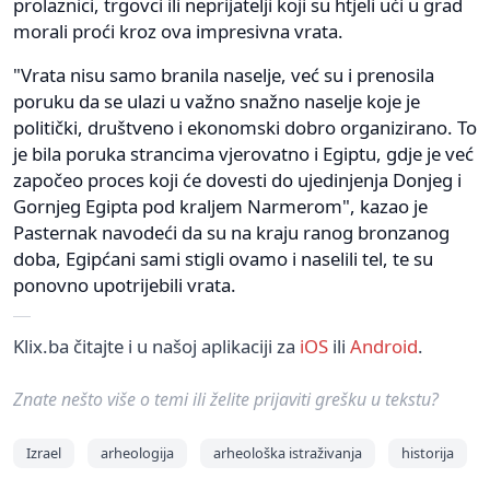
prolaznici, trgovci ili neprijatelji koji su htjeli ući u grad
morali proći kroz ova impresivna vrata.
"Vrata nisu samo branila naselje, već su i prenosila
poruku da se ulazi u važno snažno naselje koje je
politički, društveno i ekonomski dobro organizirano. To
je bila poruka strancima vjerovatno i Egiptu, gdje je već
započeo proces koji će dovesti do ujedinjenja Donjeg i
Gornjeg Egipta pod kraljem Narmerom", kazao je
Pasternak navodeći da su na kraju ranog bronzanog
doba, Egipćani sami stigli ovamo i naselili tel, te su
ponovno upotrijebili vrata.
Klix.ba čitajte i u našoj aplikaciji za
iOS
ili
Android
.
Znate nešto više o temi ili želite prijaviti grešku u tekstu?
Izrael
arheologija
arheološka istraživanja
historija