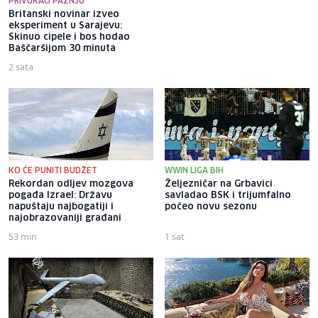
PRIVUKAO PAŽNJU
Britanski novinar izveo
Mandićeva oštra poruka
eksperiment u Sarajevu:
Džemidžiću: Molio sam da ne
Skinuo cipele i bos hodao
zatvarate Koševo, smiješ li
Baščaršijom 30 minuta
poslati inspekciju Borcu?
2 sata
11 sati
KO ĆE PUNITI BUDŽET
WWIN LIGA BIH
Rekordan odljev mozgova
Željezničar na Grbavici
pogađa Izrael: Državu
savladao BSK i trijumfalno
napuštaju najbogatiji i
počeo novu sezonu
najobrazovaniji građani
53 min
1 sat