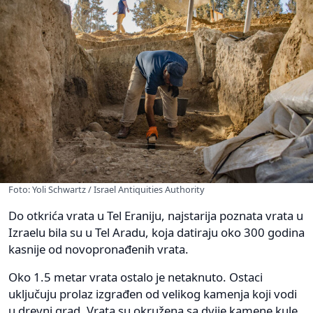
Foto: Yoli Schwartz / Israel Antiquities Authority
Do otkrića vrata u Tel Eraniju, najstarija poznata vrata u
Izraelu bila su u Tel Aradu, koja datiraju oko 300 godina
kasnije od novopronađenih vrata.
Oko 1.5 metar vrata ostalo je netaknuto. Ostaci
uključuju prolaz izgrađen od velikog kamenja koji vodi
u drevni grad. Vrata su okružena sa dvije kamene kule,