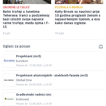
OBORENE LETJELICE
POZIRALA U BIKINIJU
Ratni trofeji u tunelima
Kelly Brook su naučnici prije
Teherana: Iranci u podzemnoj
10 godina proglasili ženom s
bazi izložili svoje najveće
najsavršenijim tijelom, a evo
ratne trofeje, među njima i F-
kako danas izgleda
15
8 sati
10 sati
Oglasi za posao
Projektant (m/ž)
Eurokon
Prijava do: 13.08.2026. u 23:59
Projektant aluminijskih - staklenih fasada (m/ž)
Global One
Prijava do: 20.08.2026. u 23:59
Građevinski radnici (m)
Kolinvest
Prijava do: 12.08.2026. u 23:59