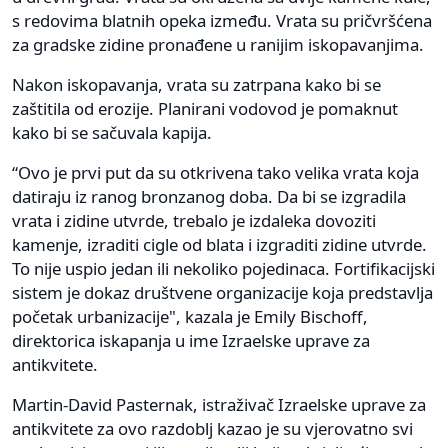
s redovima blatnih opeka između. Vrata su pričvršćena
za gradske zidine pronađene u ranijim iskopavanjima.
Nakon iskopavanja, vrata su zatrpana kako bi se
zaštitila od erozije. Planirani vodovod je pomaknut
kako bi se sačuvala kapija.
“Ovo je prvi put da su otkrivena tako velika vrata koja
datiraju iz ranog bronzanog doba. Da bi se izgradila
vrata i zidine utvrde, trebalo je izdaleka dovoziti
kamenje, izraditi cigle od blata i izgraditi zidine utvrde.
To nije uspio jedan ili nekoliko pojedinaca. Fortifikacijski
sistem je dokaz društvene organizacije koja predstavlja
početak urbanizacije", kazala je Emily Bischoff,
direktorica iskapanja u ime Izraelske uprave za
antikvitete.
Martin-David Pasternak, istraživač Izraelske uprave za
antikvitete za ovo razdoblj kazao je su vjerovatno svi