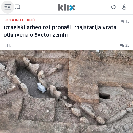
15
SLUČAJNO OTKRIĆE
Izraelski arheolozi pronašli "najstarija vrata"
otkrivena u Svetoj zemlji
F. H.
23