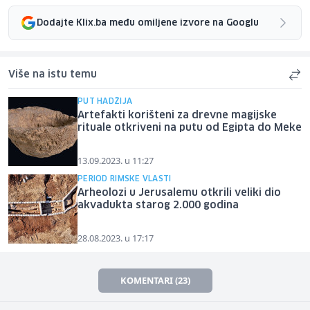
Dodajte Klix.ba među omiljene izvore na Googlu
Više na istu temu
PUT HADŽIJA
Artefakti korišteni za drevne magijske
rituale otkriveni na putu od Egipta do Meke
13.09.2023. u 11:27
PERIOD RIMSKE VLASTI
Arheolozi u Jerusalemu otkrili veliki dio
akvadukta starog 2.000 godina
28.08.2023. u 17:17
KOMENTARI (23)