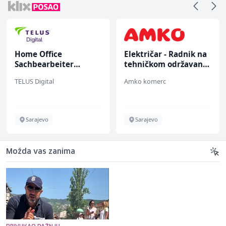
Home Office
Električar - Radnik na
Sachbearbeiter
tehničkom održavanju
(m/w/d) für einen
(m/ž)
TELUS Digital
Amko komerc
bekannten deutschen
Energieversorger
Sarajevo
Sarajevo
Možda vas zanima