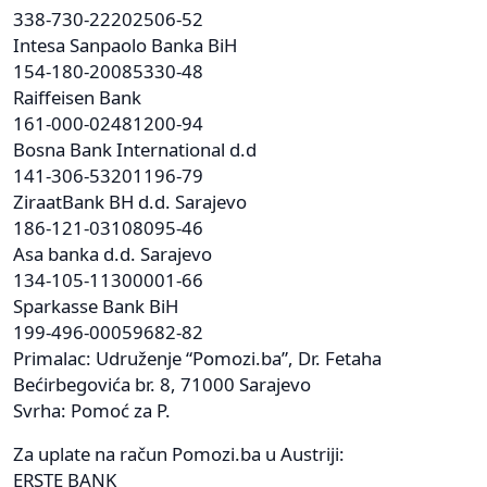
338-730-22202506-52
Intesa Sanpaolo Banka BiH
154-180-20085330-48
Raiffeisen Bank
161-000-02481200-94
Bosna Bank International d.d
141-306-53201196-79
ZiraatBank BH d.d. Sarajevo
186-121-03108095-46
Asa banka d.d. Sarajevo
134-105-11300001-66
Sparkasse Bank BiH
199-496-00059682-82
Primalac: Udruženje “Pomozi.ba”, Dr. Fetaha
Bećirbegovića br. 8, 71000 Sarajevo
Svrha: Pomoć za P.
Za uplate na račun Pomozi.ba u Austriji:
ERSTE BANK