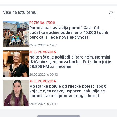
Više na istu temu
POZIV NA 17006
Pomozi.ba nastavlja pomoć Gazi: Od
početka godine podijeljeno 40.000 toplih
obroka, slijede nove aktivnosti
05.08.2026. u 19:51
APEL POMOZI.BA
Nakon što je pobijedila karcinom, Nermini
Užičanin slijedi nova borba: Potrebno joj je
28.806 KM za liječenje
20.06.2026. u 09:13
APEL POMOZI.BA
Mostarka boluje od rijetke bolesti zbog
koje je njen razvoj usporen, sakuplja se
pomoć kako bi ponovo mogla hodati
09.04.2026. u 21:11