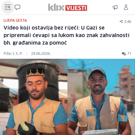
3.4k
LIJEPA GESTA
Video koji ostavlja bez riječi: U Gazi se
pripremali ćevapi sa lukom kao znak zahvalnosti
bh. građanima za pomoć
Piše: I. S. P.
|
29.06.2026.
71