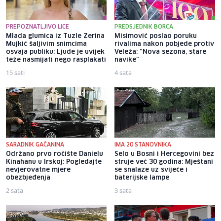
PREPOZNATLJIVO LICE
PREDSJEDNIK BORCA
Mlada glumica iz Tuzle Zerina
Misimović poslao poruku
Mujkić šaljivim snimcima
rivalima nakon pobjede protiv
osvaja publiku: Ljude je uvijek
Veleža: "Nova sezona, stare
teže nasmijati nego rasplakati
navike"
15 sati
4 sata
SARADNIK GAČANINA
IMA 20 STANOVNIKA
Održano prvo ročište Danielu
Selo u Bosni i Hercegovini bez
Kinahanu u Irskoj: Pogledajte
struje već 30 godina: Mještani
nevjerovatne mjere
se snalaze uz svijeće i
obezbjeđenja
baterijske lampe
2 sata
3 sata