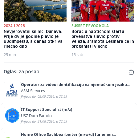
2024. I 2026.
SUSRET PRVOG KOLA
Nevjerovatni snimci Dunava:
Borac u haotičnom startu
Prije dvije godine plavio je
prvenstva slavio protiv
Budimpeštu, a danas otkriva
Veleža, sramota Lešinara će ih
riječno dno
proganjati vječno
25 min
15 sati
Oglasi za posao
Operater za video identifikaciju na njemačkom jeziku
(m/ž)
ASM Services
Prijava do: 02.09.2026. u 23:59
IT Support Specialist (m/ž)
USZ Dom Familia
Prijava do: 21.08.2026. u 23:59
Home Office Sachbearbeiter (m/w/d) für einen