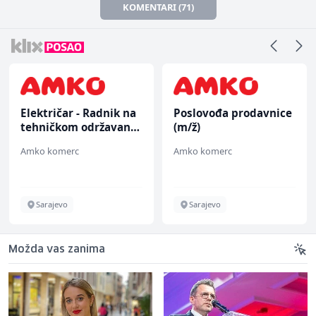
KOMENTARI (71)
Električar - Radnik na
Poslovođa prodavnice
tehničkom održavanju
(m/ž)
(m/ž)
Amko komerc
Amko komerc
Sarajevo
Sarajevo
Možda vas zanima