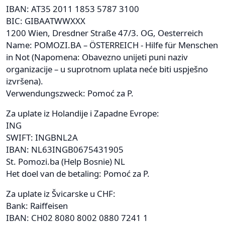
IBAN: AT35 2011 1853 5787 3100
BIC: GIBAATWWXXX
1200 Wien, Dresdner Straße 47/3. OG, Oesterreich
Name: POMOZI.BA – ÖSTERREICH - Hilfe für Menschen
in Not (Napomena: Obavezno unijeti puni naziv
organizacije – u suprotnom uplata neće biti uspješno
izvršena).
Verwendungszweck: Pomoć za P.
Za uplate iz Holandije i Zapadne Evrope:
ING
SWIFT: INGBNL2A
IBAN: NL63INGB0675431905
St. Pomozi.ba (Help Bosnie) NL
Het doel van de betaling: Pomoć za P.
Za uplate iz Švicarske u CHF:
Bank: Raiffeisen
IBAN: CH02 8080 8002 0880 7241 1