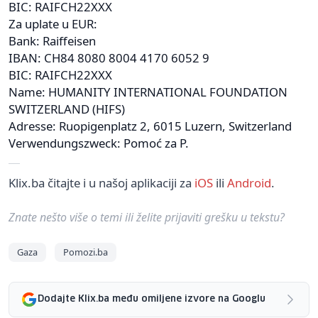
BIC: RAIFCH22XXX
Za uplate u EUR:
Bank: Raiffeisen
IBAN: CH84 8080 8004 4170 6052 9
BIC: RAIFCH22XXX
Name: HUMANITY INTERNATIONAL FOUNDATION
SWITZERLAND (HIFS)
Adresse: Ruopigenplatz 2, 6015 Luzern, Switzerland
Verwendungszweck: Pomoć za P.
Klix.ba čitajte i u našoj aplikaciji za
iOS
ili
Android
.
Znate nešto više o temi ili želite prijaviti grešku u tekstu?
Gaza
Pomozi.ba
Dodajte Klix.ba među omiljene izvore na Googlu