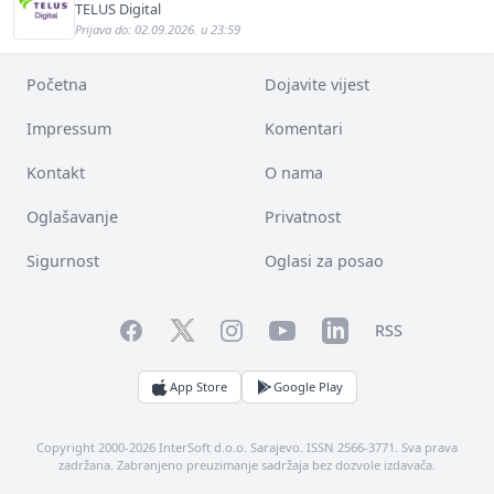
bekannten deutschen Energieversorger
TELUS Digital
Prijava do: 02.09.2026. u 23:59
Početna
Dojavite vijest
Impressum
Komentari
Kontakt
O nama
Oglašavanje
Privatnost
Sigurnost
Oglasi za posao
Facebook
YouTube
LinkedIn
Twitter
Instagram
RSS
App Store
Google Play
Copyright 2000-2026 InterSoft d.o.o. Sarajevo. ISSN 2566-3771. Sva prava
zadržana. Zabranjeno preuzimanje sadržaja bez dozvole izdavača.