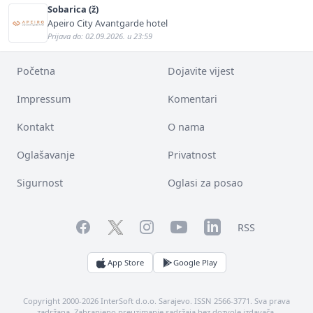
Sobarica (ž)
Apeiro City Avantgarde hotel
Prijava do: 02.09.2026. u 23:59
Početna
Dojavite vijest
Impressum
Komentari
Kontakt
O nama
Oglašavanje
Privatnost
Sigurnost
Oglasi za posao
Facebook
YouTube
LinkedIn
Twitter
Instagram
RSS
App Store
Google Play
Copyright 2000-2026 InterSoft d.o.o. Sarajevo. ISSN 2566-3771. Sva prava
zadržana. Zabranjeno preuzimanje sadržaja bez dozvole izdavača.