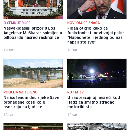
O ČEMU JE RIJEČ
NOVI OMJER SNAGA
Nesvakidašnji prizor u Los
Fidan otkrio kako će
Angelesu: Muškarac snimljen u
funkcionisati novi vojni pakt:
billboardu nasred raskrsnice
"Napadnete li jednog od nas,
napali ste sve"
19 sati
10 sati
POLICIJA NA TERENU
PUT M-17
Na isušenom dnu rijeke Save
U saobraćajnoj nesreći kod
pronađene kosti koje
Hadžića smrtno stradao
asociraju na ljudske
motociklista
13 sati
12 sati