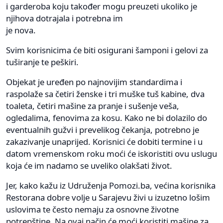
i garderoba koju također mogu preuzeti ukoliko je
njihova dotrajala i potrebna im
je nova.
Svim korisnicima će biti osigurani šamponi i gelovi za
tuširanje te peškiri.
Objekat je uređen po najnovijim standardima i
raspolaže sa četiri ženske i tri muške tuš kabine, dva
toaleta, četiri mašine za pranje i sušenje veša,
ogledalima, fenovima za kosu. Kako ne bi dolazilo do
eventualnih gužvi i prevelikog čekanja, potrebno je
zakazivanje unaprijed. Korisnici će dobiti termine i u
datom vremenskom roku moći će iskoristiti ovu uslugu
koja će im nadamo se uveliko olakšati život.
Jer, kako kažu iz Udruženja Pomozi.ba, većina korisnika
Restorana dobre volje u Sarajevu živi u izuzetno lošim
uslovima te često nemaju za osnovne životne
potrepštine. Na ovaj način će moći koristiti mašine za