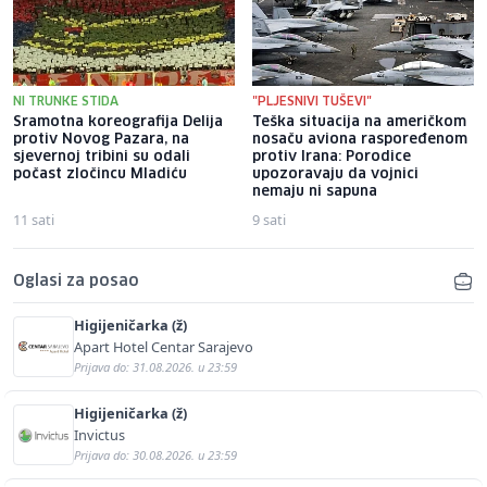
NI TRUNKE STIDA
"PLJESNIVI TUŠEVI"
Sramotna koreografija Delija
Teška situacija na američkom
protiv Novog Pazara, na
nosaču aviona raspoređenom
sjevernoj tribini su odali
protiv Irana: Porodice
počast zločincu Mladiću
upozoravaju da vojnici
nemaju ni sapuna
11 sati
9 sati
Oglasi za posao
Higijeničarka (ž)
Apart Hotel Centar Sarajevo
Prijava do: 31.08.2026. u 23:59
Higijeničarka (ž)
Invictus
Prijava do: 30.08.2026. u 23:59