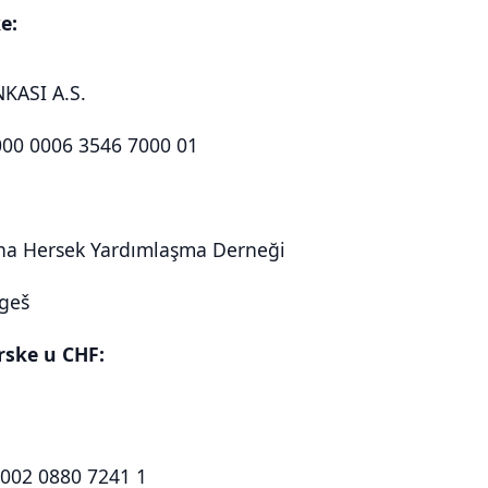
e:
KASI A.S.
000 0006 3546 7000 01
na Hersek Yardımlaşma Derneği
egeš
arske u CHF:
002 0880 7241 1