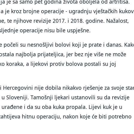
ja je sa samo pet godina života oboljela od artritisa.
a je kroz brojne operacije - ugradnju vještačkih kuko
e, te njihove revizije 2017. i 2018. godine. Nažalost,
ljednje operacije nisu bile uspješne.
ne počeli su nesnošljivi bolovi koji je prate i danas. Ka
postala najbolja prijateljica, jer bez nje više ne može
ko koraka, a lijekovi protiv bolova postali su joj
i Hercegovini nije dobila nikakvo rješenje za svoje sta
u Sloveniji. Tamošnji ljekari ustanovili su da revizije
urađene i da su oba kuka propala. Lijevi kuk je u
 zahtijeva hitnu operaciju, nakon koje će biti potrebno