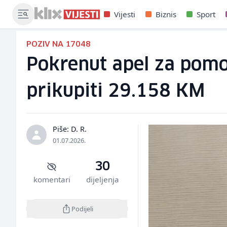
Vijesti
Biznis
Sport
POZIV NA 17048
Pokrenut apel za pomoć
prikupiti 29.158 KM
Piše: D. R.
01.07.2026.
30
komentari
dijeljenja
Podijeli