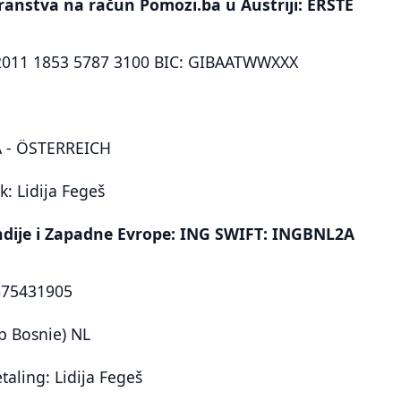
transtva na račun Pomozi.ba u Austriji: ERSTE
2011 1853 5787 3100 BIC: GIBAATWWXXX
 - ÖSTERREICH
 Lidija Fegeš
andije i Zapadne Evrope: ING SWIFT: INGBNL2A
675431905
p Bosnie) NL
taling: Lidija Fegeš