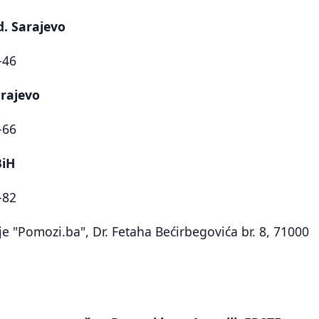
d. Sarajevo
-46
arajevo
-66
BiH
-82
e "Pomozi.ba", Dr. Fetaha Bećirbegovića br. 8, 71000
š