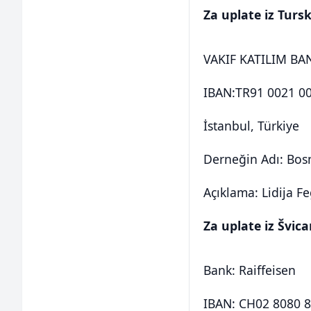
Za uplate iz Tursk
VAKIF KATILIM BAN
IBAN:TR91 0021 0
İstanbul, Türkiye
Derneğin Adı: Bos
Açıklama: Lidija F
Za uplate iz Švic
Bank: Raiffeisen
IBAN: CH02 8080 8