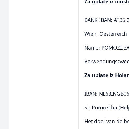
Za uplate iz inos
BANK IBAN: AT35 
Wien, Oesterreich
Name: POMOZI.BA
Verwendungszweck:
Za uplate iz Hol
IBAN: NL63INGB0
St. Pomozi.ba (Hel
Het doel van de be