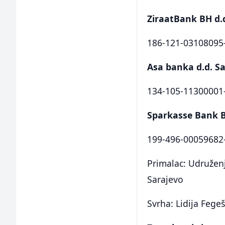
ZiraatBank BH d.
186-121-03108095
Asa banka d.d. S
134-105-11300001
Sparkasse Bank 
199-496-00059682
Primalac: Udruženj
Sarajevo
Svrha: Lidija Fege