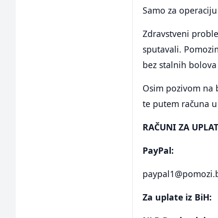
Samo za operaciju 
Zdravstveni problem
sputavali. Pomozimo
bez stalnih bolova
Osim pozivom na b
te putem računa u
RAČUNI ZA UPLAT
PayPal:
paypal1@pomozi.
Za uplate iz BiH: