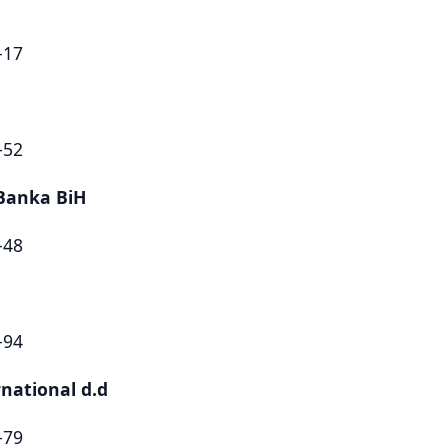
-17
-52
Banka BiH
-48
-94
national d.d
-79