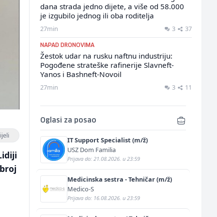
dana strada jedno dijete, a više od 58.000
je izgubilo jednog ili oba roditelja
27min
3
37
NAPAD DRONOVIMA
Žestok udar na rusku naftnu industriju:
Pogođene strateške rafinerije Slavneft-
Yanos i Bashneft-Novoil
27min
3
11
Oglasi za posao
jeli
IT Support Specialist (m/ž)
USZ Dom Familia
diji
Prijava do: 21.08.2026. u 23:59
broj
Medicinska sestra - Tehničar (m/ž)
Medico-S
Prijava do: 16.08.2026. u 23:59