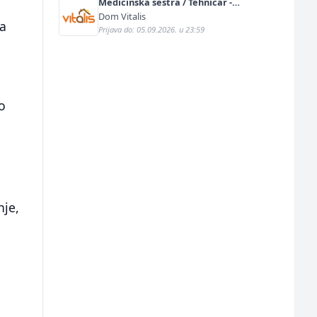
Medicinska sestra / Tehničar -
Njegovatelj (m/ž)
Dom Vitalis
va
Prijava do: 05.09.2026. u 23:59
ko
nje,