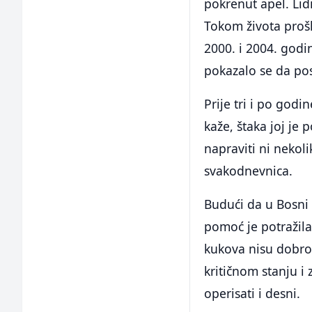
pokrenut apel. Lidi
Tokom života prošl
2000. i 2004. godin
pokazalo se da pos
Prije tri i po godi
kaže, štaka joj je 
napraviti ni nekoli
svakodnevnica.
Budući da u Bosni 
pomoć je potražila 
kukova nisu dobro 
kritičnom stanju i
operisati i desni.