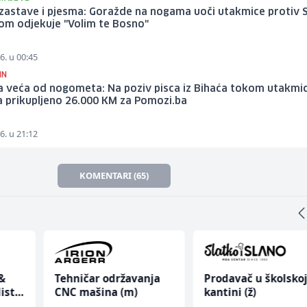
 zastave i pjesma: Goražde na nogama uoči utakmice protiv 
om odjekuje "Volim te Bosno"
6. u 00:45
IN
a veća od nogometa: Na poziv pisca iz Bihaća tokom utakmic
a prikupljeno 26.000 KM za Pomozi.ba
6. u 21:12
KOMENTARI (65)
&
Tehničar održavanja
Prodavač u školsko
ist
CNC mašina (m)
kantini (ž)