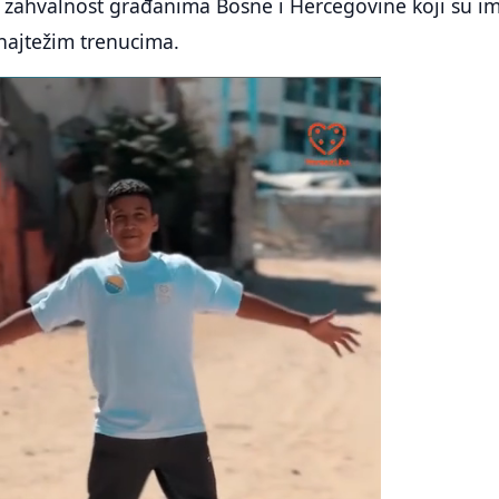
 zahvalnost građanima Bosne i Hercegovine koji su i
najtežim trenucima.