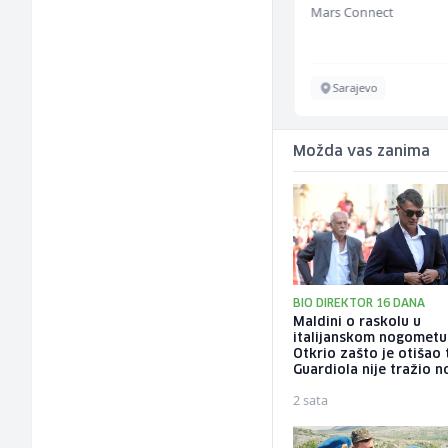
Servicepoint
Mars Connect
Sarajevo
Sarajevo
Možda vas zanima
BIO DIREKTOR 16 DANA
Maldini o raskolu u
italijanskom nogometu
Otkrio zašto je otišao 
Guardiola nije tražio 
2 sata