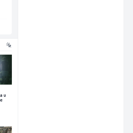
TELUS Digital
Fine Food
Sarajevo
Sarajevo
ja u
je