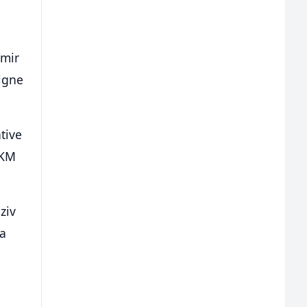
amir
tigne
tive
 KM
ziv
za