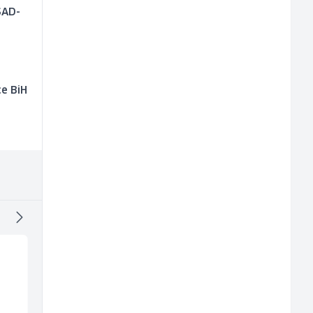
SAD-
e BiH
j
Home Office
Radnik u proizvodnji
Kundenberater
(m/ž)
(m/w/d) für Vattenfall