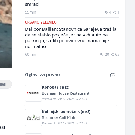
smrad
55min
4
1
URBANO ZELENILO
Dalibor Ballian: Stanovnica Sarajeva tražila
da se stablo posječe jer ne vidi auto na
parkingu; saditi po ovim vrućinama nije
normalno
60min
20
65
Oglasi za posao
jeli
Konobarica (ž)
Bosnian House Restaurant
Prijava do: 20.08.2026. u 23:59
Kuhinjski pomoćnik (m/ž)
Restoran Golf Klub
Prijava do: 03.09.2026. u 23:59
si