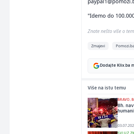
paypal1@pomozi.
"Idemo do 100.000 
Znate nešto više o temi 
Zmajevi
Pomozi.b
Dodajte Klix.ba 
Više na istu temu
BRAVO, 
Bh. nav
humanit
03.07.202
SVI UZ 