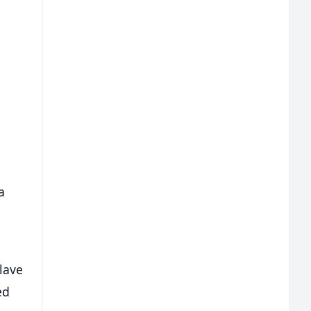
a
lave
ed