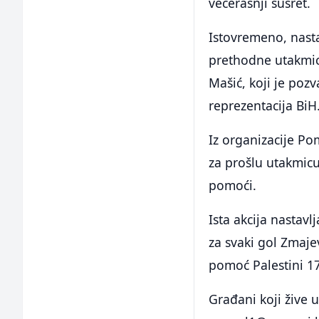
večerašnji susret.
Istovremeno, nasta
prethodne utakmice
Mašić, koji je poz
reprezentacija BiH
Iz organizacije Pom
za prošlu utakmicu
pomoći.
Ista akcija nastavl
za svaki gol Zmaje
pomoć Palestini 1
Građani koji žive