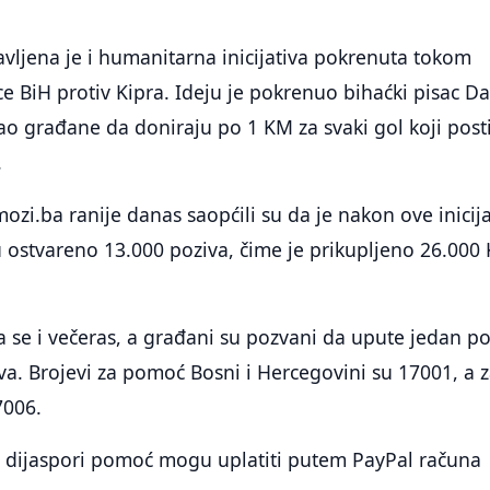
vljena je i humanitarna inicijativa pokrenuta tokom
 BiH protiv Kipra. Ideju je pokrenuo bihaćki pisac D
vao građane da doniraju po 1 KM za svaki gol koji pos
.
ozi.ba ranije danas saopćili su da je nakon ove inicija
 ostvareno 13.000 poziva, čime je prikupljeno 26.000
ja se i večeras, a građani su pozvani da upute jedan po
va. Brojevi za pomoć Bosni i Hercegovini su 17001, a 
7006.
 u dijaspori pomoć mogu uplatiti putem PayPal računa