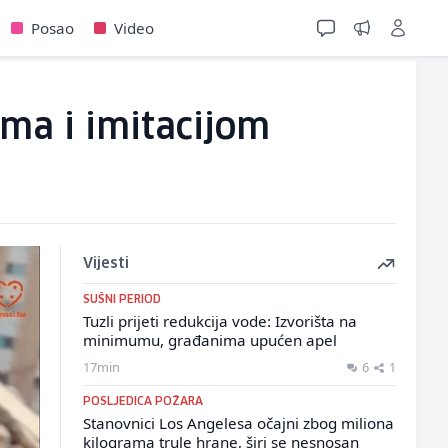
Posao
Video
ima i imitacijom
Vijesti
SUŠNI PERIOD
Tuzli prijeti redukcija vode: Izvorišta na
minimumu, građanima upućen apel
17min
6
1
POSLJEDICA POŽARA
Stanovnici Los Angelesa očajni zbog miliona
kilograma trule hrane, širi se nesnosan