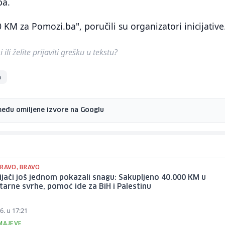
ba
.
KM za Pomozi.ba", poručili su organizatori inicijative
ili želite prijaviti grešku u tekstu?
a
među omiljene izvore na Googlu
BRAVO, BRAVO
ijači još jednom pokazali snagu: Sakupljeno 40.000 KM u
arne svrhe, pomoć ide za BiH i Palestinu
6. u 17:21
ZMAJEVE