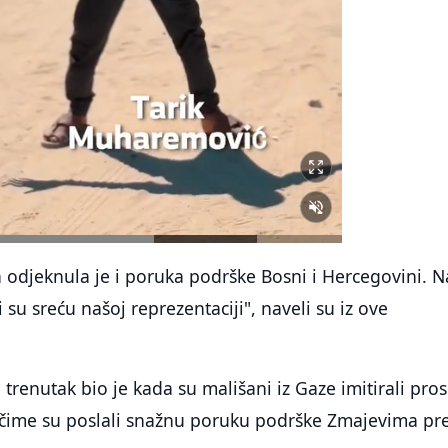
odjeknula je i poruka podrške Bosni i Hercegovini. N
i su sreću našoj reprezentaciji", naveli su iz ove
renutak bio je kada su mališani iz Gaze imitirali pros
 čime su poslali snažnu poruku podrške Zmajevima pr