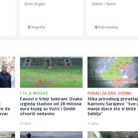
Irion Argerr
Slatko i Slano
Vogošća
Više lokacija
I TO JE MOGUĆE
PODACI ZA 2025. GODINU
Fanovi u Srbiji šokirani: Ovako
Slika prirodnog prirašta
:
izgleda stadion od 28 miliona
Kantonu Sarajevo: "Sve 
te da
eura kojeg su Vučić i Dodik
manje djece što si bliže
novac
otvorili nedavno
Sebilju"
3 sata
3 sata