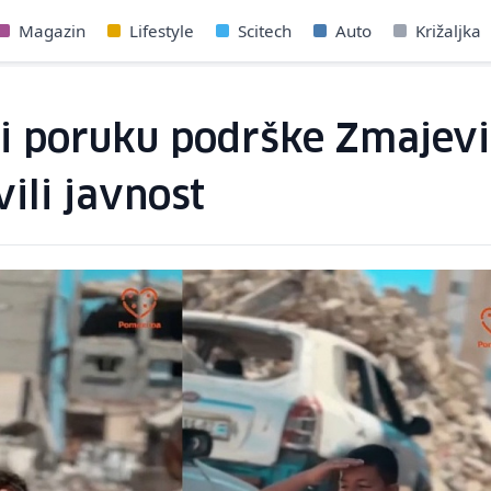
Magazin
Lifestyle
Scitech
Auto
Križaljka
li poruku podrške Zmajev
ili javnost