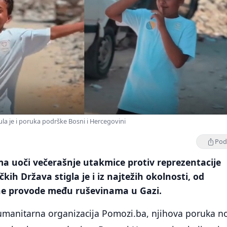
a je i poruka podrške Bosni i Hercegovini
Podi
a uoči večerašnje utakmice protiv reprezentacije
kih Država stigla je i iz najtežih okolnosti, od
ne provode među ruševinama u Gazi.
humanitarna organizacija Pomozi.ba, njihova poruka no