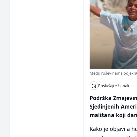
Među ruševinama odjeknul
Poslušajte članak
Podrška Zmajevim
Sjedinjenih Američ
mališana koji da
Kako je objavila 