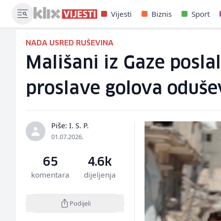
Vijesti
Biznis
Sport
NADA USRED RUŠEVINA
Mališani iz Gaze posla
proslave golova odušev
Piše: I. S. P.
01.07.2026.
65
4.6k
komentara
dijeljenja
Podijeli