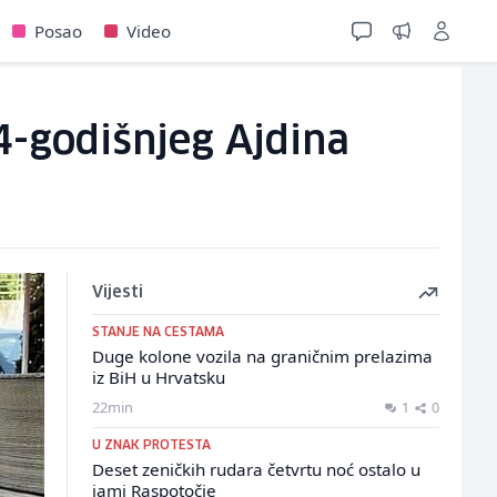
Posao
Video
 34-godišnjeg Ajdina
Vijesti
STANJE NA CESTAMA
Duge kolone vozila na graničnim prelazima
iz BiH u Hrvatsku
22min
1
0
U ZNAK PROTESTA
Deset zeničkih rudara četvrtu noć ostalo u
jami Raspotočje