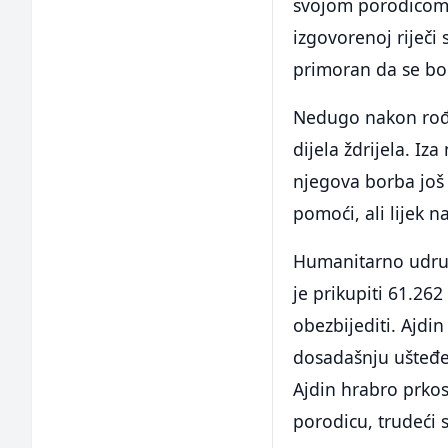
svojom porodicom.
izgovorenoj riječi 
primoran da se bor
Nedugo nakon rođe
dijela ždrijela. Iza
njegova borba još 
pomoći, ali lijek n
Humanitarno udruže
je prikupiti 61.26
obezbijediti. Ajdi
dosadašnju ušteđev
Ajdin hrabro prkosi
porodicu, trudeći 