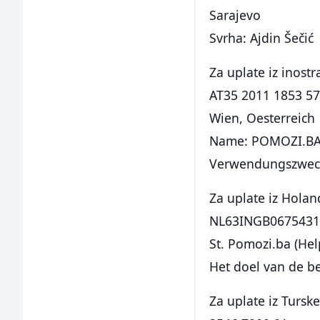
Sarajevo
Svrha: Ajdin Šečić
Za uplate iz inost
AT35 2011 1853 5
Wien, Oesterreich
Name: POMOZI.BA
Verwendungszweck:
Za uplate iz Hola
NL63INGB0675431
St. Pomozi.ba (Hel
Het doel van de be
Za uplate iz Turs