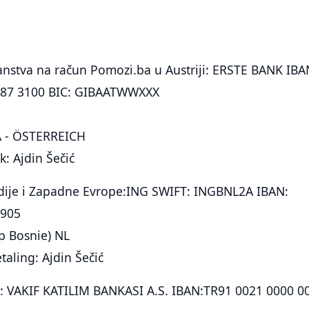
ranstva na račun Pomozi.ba u Austriji: ERSTE BANK IBA
787 3100 BIC: GIBAATWWXXX
 - ÖSTERREICH
 Ajdin Šečić
ndije i Zapadne Evrope:ING SWIFT: INGBNL2A IBAN:
905
p Bosnie) NL
taling: Ajdin Šečić
ke: VAKIF KATILIM BANKASI A.S. IBAN:TR91 0021 0000 0