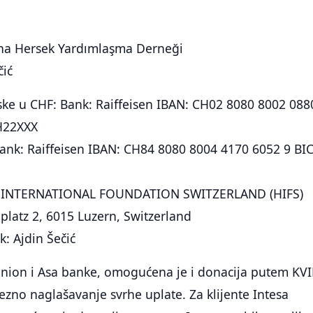
na Hersek Yardımlaşma Derneği
čić
rske u CHF: Bank: Raiffeisen IBAN: CH02 8080 8002 088
H22XXX
ank: Raiffeisen IBAN: CH84 8080 8004 4170 6052 9 BIC
INTERNATIONAL FOUNDATION SWITZERLAND (HIFS)
latz 2, 6015 Luzern, Switzerland
 Ajdin Šečić
 Union i Asa banke, omogućena je i donacija putem KV
vezno naglašavanje svrhe uplate. Za klijente Intesa