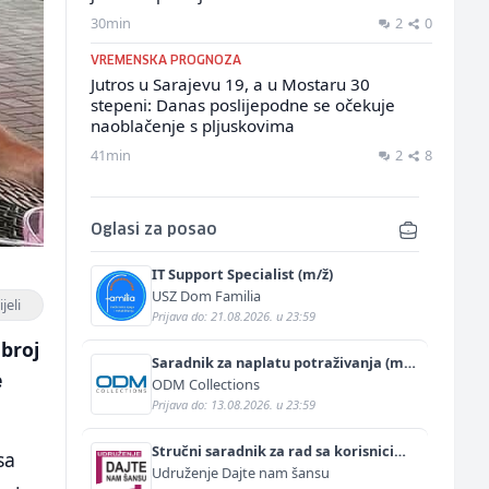
30min
2
0
VREMENSKA PROGNOZA
Jutros u Sarajevu 19, a u Mostaru 30
stepeni: Danas poslijepodne se očekuje
naoblačenje s pljuskovima
41min
2
8
Oglasi za posao
IT Support Specialist (m/ž)
USZ Dom Familia
jeli
Prijava do: 21.08.2026. u 23:59
 broj
Saradnik za naplatu potraživanja (m/
e
ž)
ODM Collections
Prijava do: 13.08.2026. u 23:59
Stručni saradnik za rad sa korisnicima
sa
(m/ž)
Udruženje Dajte nam šansu