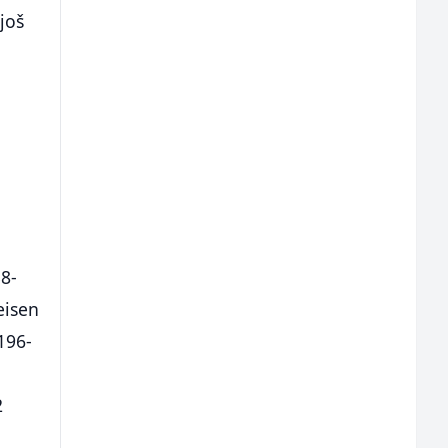
još
8-
eisen
196-
2