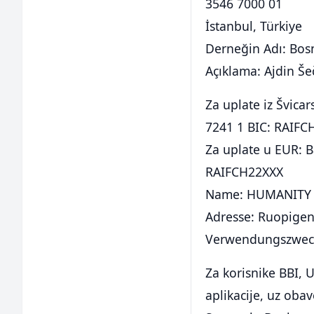
3546 7000 01
İstanbul, Türkiye
Derneğin Adı: Bos
Açıklama: Ajdin Še
Za uplate iz Švica
7241 1 BIC: RAIFC
Za uplate u EUR: B
RAIFCH22XXX
Name: HUMANITY 
Adresse: Ruopigenp
Verwendungszweck:
Za korisnike BBI,
aplikacije, uz oba