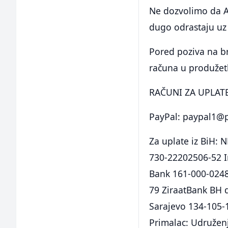
Ne dozvolimo da A
dugo odrastaju uz
Pored poziva na br
računa u produžet
RAČUNI ZA UPLATE
PayPal:
paypal1@
Za uplate iz BiH:
730-22202506-52 I
Bank 161-000-0248
79 ZiraatBank BH 
Sarajevo 134-105-
Primalac: Udruženj