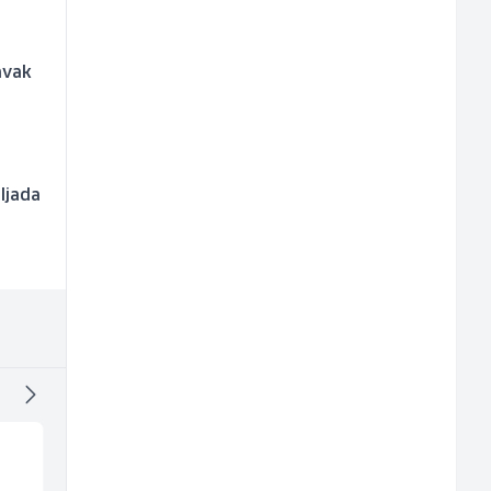
tavak
ljada