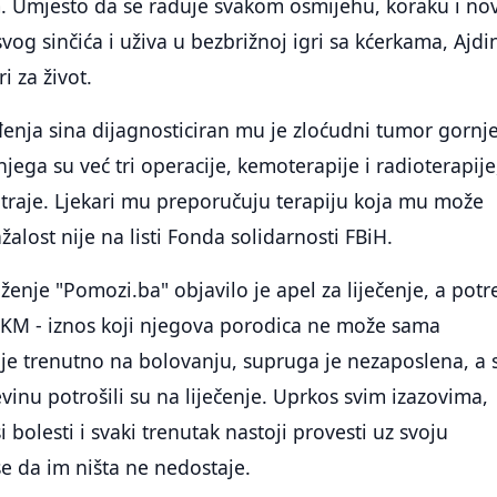
 Umjesto da se raduje svakom osmijehu, koraku i no
svog sinčića i uživa u bezbrižnoj igri sa kćerkama, Ajdi
i za život.
nja sina dijagnosticiran mu je zloćudni tumor gornj
 njega su već tri operacije, kemoterapije i radioterapije,
traje. Ljekari mu preporučuju terapiju koja mu može
ažalost nije na listi Fonda solidarnosti FBiH.
nje "Pomozi.ba" objavilo je apel za liječenje, a pot
2 KM - iznos koji njegova porodica ne može sama
n je trenutno na bolovanju, supruga je nezaposlena, a 
inu potrošili su na liječenje. Uprkos svim izazovima,
 bolesti i svaki trenutak nastoji provesti uz svoju
se da im ništa ne nedostaje.