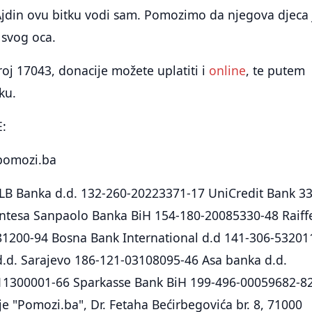
jdin ovu bitku vodi sam. Pomozimo da njegova djeca 
 svog oca.
oj 17043, donacije možete uplatiti i
online
, te putem
ku.
:
pomozi.ba
 NLB Banka d.d. 132-260-20223371-17 UniCredit Bank 33
ntesa Sanpaolo Banka BiH 154-180-20085330-48 Raiff
1200-94 Bosna Bank International d.d 141-306-53201
d.d. Sarajevo 186-121-03108095-46 Asa banka d.d.
11300001-66 Sparkasse Bank BiH 199-496-00059682-8
e "Pomozi.ba", Dr. Fetaha Bećirbegovića br. 8, 71000