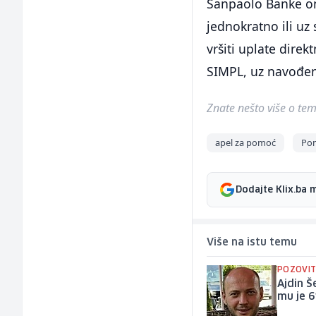
Sanpaolo Banke om
jednokratno ili uz
vršiti uplate direk
SIMPL, uz navođen
Znate nešto više o temi 
apel za pomoć
Po
Dodajte Klix.ba 
Više na istu temu
POZOVIT
Ajdin Š
mu je 