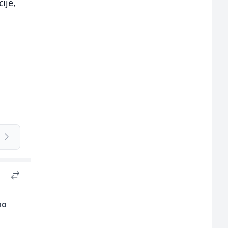
ije,
no