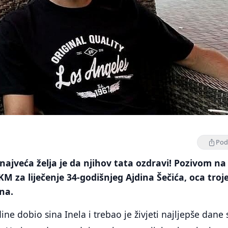
Podi
lu najveća želja je da njihov tata ozdravi! Pozivom na
KM za liječenje 34-godišnjeg Ajdina Šečića, oca troj
na.
ine dobio sina Inela i trebao je živjeti najljepše dane 