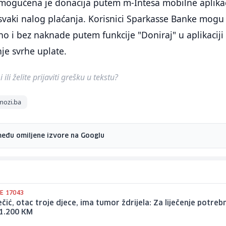
ogućena je donacija putem m-Intesa mobilne aplikac
 svaki nalog plaćanja. Korisnici Sparkasse Banke mogu
tno i bez naknade putem funkcije "Doniraj" u aplikaciji
je svrhe uplate.
ili želite prijaviti grešku u tekstu?
mozi.ba
među omiljene izvore na Googlu
E 17043
ečić, otac troje djece, ima tumor ždrijela: Za liječenje potreb
61.200 KM