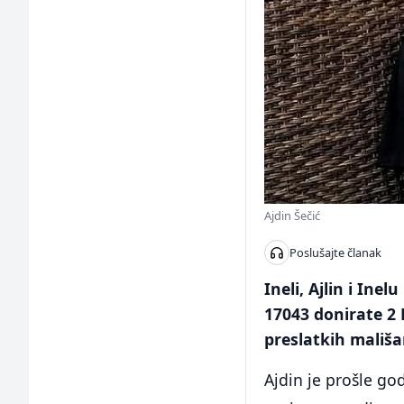
Ajdin Šečić
Poslušajte članak
Ineli, Ajlin i Ine
17043 donirate 2 
preslatkih mališa
Ajdin je prošle god