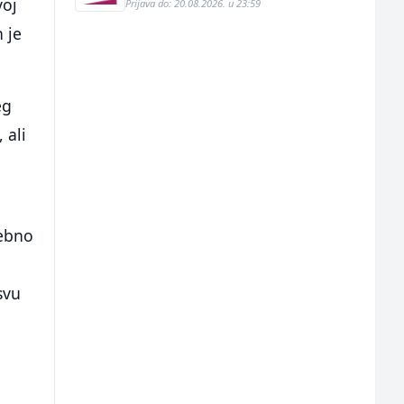
voj
Prijava do: 20.08.2026. u 23:59
n je
eg
 ali
rebno
svu