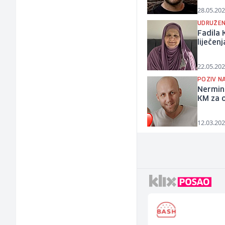
28.05.202
UDRUŽEN
Fadila 
liječen
22.05.202
POZIV N
Nerminu
KM za o
12.03.202