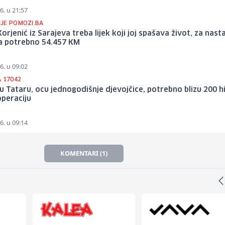
6. u 21:57
JE POMOZI.BA
Korjenić iz Sarajeva treba lijek koji joj spašava život, za nas
ja potrebno 54.457 KM
6. u 09:02
A 17042
 Tataru, ocu jednogodišnje djevojčice, potrebno blizu 200 hi
peraciju
6. u 09:14
KOMENTARI (1)