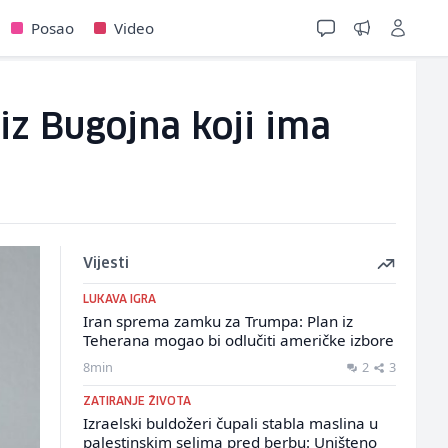
Posao
Video
iz Bugojna koji ima
Vijesti
LUKAVA IGRA
Iran sprema zamku za Trumpa: Plan iz
Teherana mogao bi odlučiti američke izbore
8min
2
3
ZATIRANJE ŽIVOTA
Izraelski buldožeri čupali stabla maslina u
palestinskim selima pred berbu: Uništeno