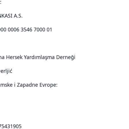
:
KASI A.S.
000 0006 3546 7000 01
na Hersek Yardımlaşma Derneği
rljić
zemske i Zapadne Evrope:
75431905