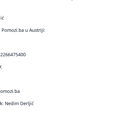
ić
 Pomozi.ba u Austriji:
82266475400
X
pomozi.ba
: Nedim Derljić