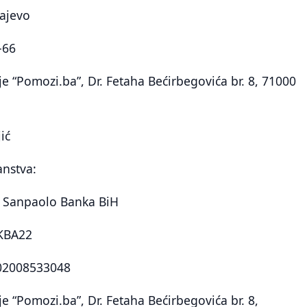
rajevo
-66
e “Pomozi.ba”, Dr. Fetaha Bećirbegovića br. 8, 71000
ić
anstva:
a Sanpaolo Banka BiH
KBA22
02008533048
e “Pomozi.ba”, Dr. Fetaha Bećirbegovića br. 8,