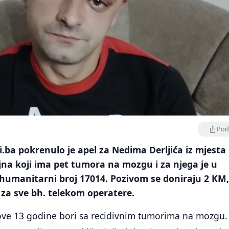
Podi
ba pokrenulo je apel za Nedima Derljića iz mjesta
jna koji ima pet tumora na mozgu i za njega je u
 humanitarni broj 17014. Pozivom se doniraju 2 KM,
n za sve bh. telekom operatere.
ve 13 godine bori sa recidivnim tumorima na mozgu.