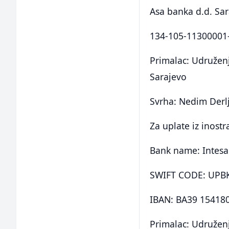
Asa banka d.d. Sa
134-105-11300001
Primalac: Udruženj
Sarajevo
Svrha: Nedim Derlj
Za uplate iz inostr
Bank name: Intes
SWIFT CODE: UPB
IBAN: BA39 15418
Primalac: Udruženj