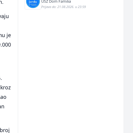
n.
USZ Dom Familia
Prijava do: 21.08.2026. u 23:59
vaju
mu je
9.000
.
 kroz
šao
an
broj