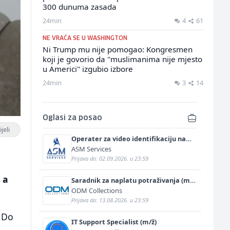
300 dunuma zasada
24min
4
61
NE VRAĆA SE U WASHINGTON
Ni Trump mu nije pomogao: Kongresmen
koji je govorio da "muslimanima nije mjesto
u Americi" izgubio izbore
24min
3
14
Oglasi za posao
jeli
Operater za video identifikaciju na
njemačkom jeziku (m/ž)
ASM Services
Prijava do: 02.09.2026. u 23:59
 a
Saradnik za naplatu potraživanja (m/
ž)
ODM Collections
Prijava do: 13.08.2026. u 23:59
 Do
IT Support Specialist (m/ž)