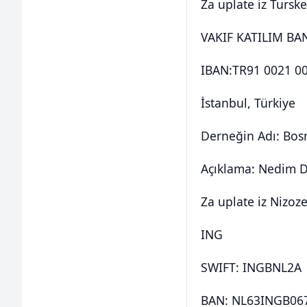
Za uplate iz Turske
VAKIF KATILIM BAN
IBAN:TR91 0021 0
İstanbul, Türkiye
Derneğin Adı: Bos
Açıklama: Nedim De
Za uplate iz Nizo
ING
SWIFT: INGBNL2A
BAN: NL63INGB06