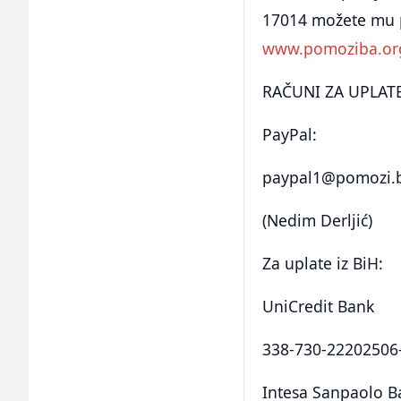
17014 možete mu 
www.pomoziba.or
RAČUNI ZA UPLAT
PayPal:
paypal1@pomozi.
(Nedim Derljić)
Za uplate iz BiH:
UniCredit Bank
338-730-22202506
Intesa Sanpaolo B