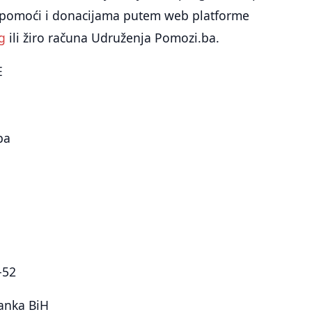
pomoći i donacijama putem web platforme
g
ili žiro računa Udruženja Pomozi.ba.
E
ba
-52
anka BiH