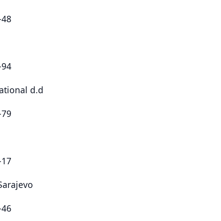
-48
-94
ational d.d
-79
-17
Sarajevo
-46