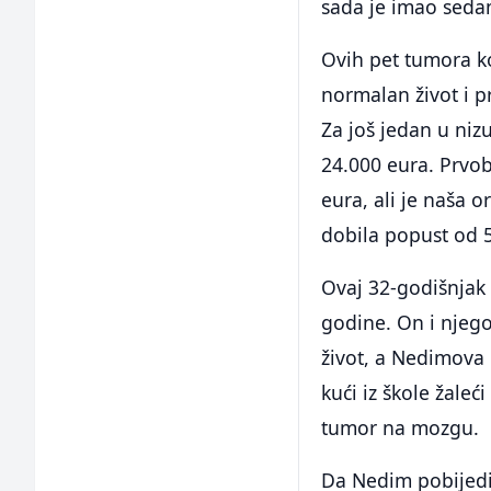
sada je imao sedam
Ovih pet tumora k
normalan život i p
Za još jedan u niz
24.000 eura. Prvob
eura, ali je naša o
dobila popust od 
Ovaj 32-godišnjak 
godine. On i njeg
život, a Nedimova 
kući iz škole žale
tumor na mozgu.
Da Nedim pobijedi 