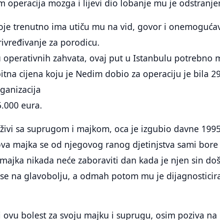
 operacija mozga i lijevi dio lobanje mu je odstranje
oje trenutno ima utiču mu na vid, govor i onemoguća
rivređivanje za porodicu.
u operativnih zahvata, ovaj put u Istanbulu potrebno 
itna cijena koju je Nedim dobio za operaciju je bila 2
rganizacija
5.000 eura.
živi sa suprugom i majkom, oca je izgubio davne 1995
ova majka se od njegovog ranog djetinjstva sami bore
majka nikada neće zaboraviti dan kada je njen sin do
ći se na glavobolju, a odmah potom mu je dijagnosticir
ovu bolest za svoju majku i suprugu, osim poziva na 