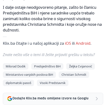
I dalje ostaje neodgovoreno pitanje, zašto bi članicu
Predsjedništva BiH i njene saradnike uopće trebalo
zanimati koliko osoba brine o sigurnosti visokog
predstavnika Christiana Schmidta i koje oružje nose na
dužnosti.
Klix.ba čitajte i u našoj aplikaciji za
iOS
ili
Android
.
Znate nešto više o temi ili želite prijaviti grešku u tekstu?
Milorad Dodik
Predsjedništvo BiH
Željka Cvijanović
Ministarstvo vanjskih poslova BiH
Christian Schmidt
diplomatski pasoš
Visoki Predstavnik
Dodajte Klix.ba među omiljene izvore na Googlu