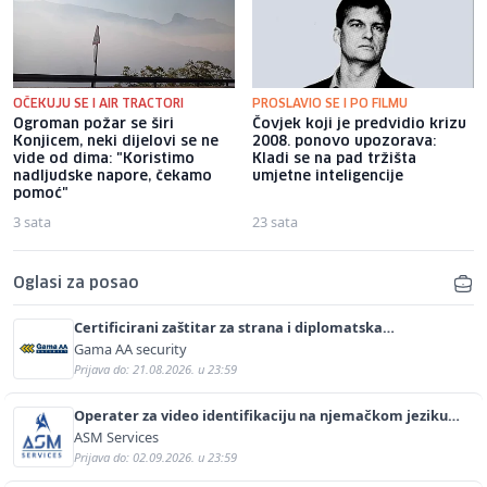
OČEKUJU SE I AIR TRACTORI
PROSLAVIO SE I PO FILMU
Ogroman požar se širi
Čovjek koji je predvidio krizu
Konjicem, neki dijelovi se ne
2008. ponovo upozorava:
vide od dima: "Koristimo
Kladi se na pad tržišta
nadljudske napore, čekamo
umjetne inteligencije
pomoć"
3 sata
23 sata
Oglasi za posao
Certificirani zaštitar za strana i diplomatska
predstavništva (m/ž)
Gama AA security
Prijava do: 21.08.2026. u 23:59
Operater za video identifikaciju na njemačkom jeziku
(m/ž)
ASM Services
Prijava do: 02.09.2026. u 23:59