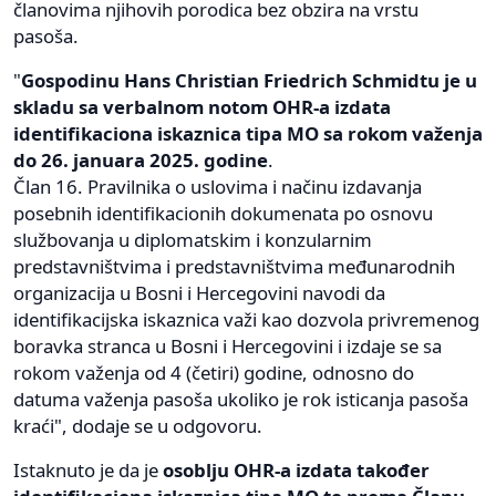
članovima njihovih porodica bez obzira na vrstu
pasoša.
"
Gospodinu Hans Christian Friedrich Schmidtu je u
skladu sa verbalnom notom OHR-a izdata
identifikaciona iskaznica tipa MO sa rokom važenja
do 26. januara 2025. godine
.
Član 16. Pravilnika o uslovima i načinu izdavanja
posebnih identifikacionih dokumenata po osnovu
službovanja u diplomatskim i konzularnim
predstavništvima i predstavništvima međunarodnih
organizacija u Bosni i Hercegovini navodi da
identifikacijska iskaznica važi kao dozvola privremenog
boravka stranca u Bosni i Hercegovini i izdaje se sa
rokom važenja od 4 (četiri) godine, odnosno do
datuma važenja pasoša ukoliko je rok isticanja pasoša
kraći", dodaje se u odgovoru.
Istaknuto je da je
osoblju OHR-a izdata također