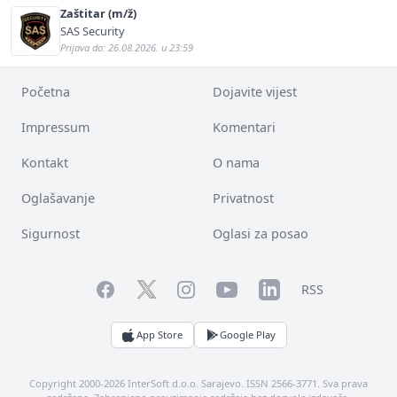
Zaštitar (m/ž)
SAS Security
Prijava do: 26.08.2026. u 23:59
Početna
Dojavite vijest
Impressum
Komentari
Kontakt
O nama
Oglašavanje
Privatnost
Sigurnost
Oglasi za posao
Facebook
YouTube
LinkedIn
Twitter
Instagram
RSS
App Store
Google Play
Copyright 2000-2026 InterSoft d.o.o. Sarajevo. ISSN 2566-3771. Sva prava