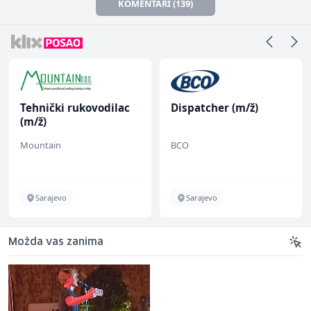
KOMENTARI (139)
Tehnički rukovodilac
Dispatcher (m/ž)
(m/ž)
Mountain
BCO
Sarajevo
Sarajevo
Možda vas zanima