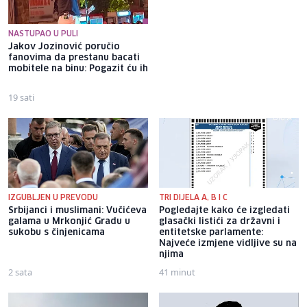
NASTUPAO U PULI
Jakov Jozinović poručio
Osigurano 20,3 miliona KM za
fanovima da prestanu bacati
zapošljavanje osoba s
mobitele na binu: Pogazit ću ih
invaliditetom, prvi put i za
one sa 50 posto invaliditeta
19 sati
22 sata
IZGUBLJEN U PREVODU
TRI DIJELA A, B I C
Srbijanci i muslimani: Vučićeva
Pogledajte kako će izgledati
galama u Mrkonjić Gradu u
glasački listići za državni i
sukobu s činjenicama
entitetske parlamente:
Najveće izmjene vidljive su na
njima
2 sata
41 minut