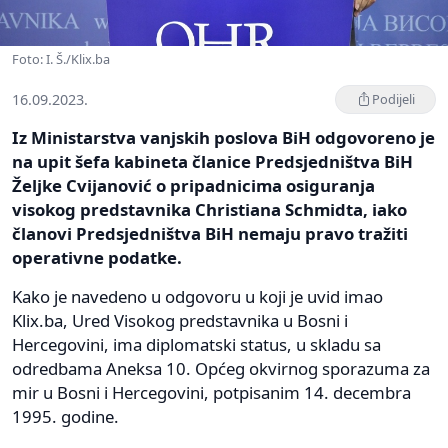
Foto: I. Š./Klix.ba
16.09.2023.
Podijeli
Iz Ministarstva vanjskih poslova BiH odgovoreno je
na upit šefa kabineta članice Predsjedništva BiH
Željke Cvijanović o pripadnicima osiguranja
visokog predstavnika Christiana Schmidta, iako
članovi Predsjedništva BiH nemaju pravo tražiti
operativne podatke.
Kako je navedeno u odgovoru u koji je uvid imao
Klix.ba, Ured Visokog predstavnika u Bosni i
Hercegovini, ima diplomatski status, u skladu sa
odredbama Aneksa 10. Općeg okvirnog sporazuma za
mir u Bosni i Hercegovini, potpisanim 14. decembra
1995. godine.