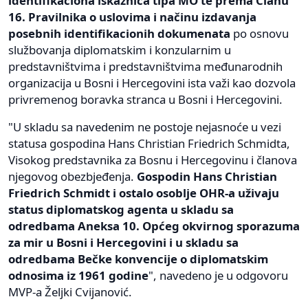
identifikaciona iskaznica tipa MO te prema Članu
16. Pravilnika o uslovima i načinu izdavanja
posebnih identifikacionih dokumenata
po osnovu
službovanja diplomatskim i konzularnim u
predstavništvima i predstavništvima međunarodnih
organizacija u Bosni i Hercegovini ista važi kao dozvola
privremenog boravka stranca u Bosni i Hercegovini.
"U skladu sa navedenim ne postoje nejasnoće u vezi
statusa gospodina Hans Christian Friedrich Schmidta,
Visokog predstavnika za Bosnu i Hercegovinu i članova
njegovog obezbjeđenja.
Gospodin Hans Christian
Friedrich Schmidt i ostalo osoblje OHR-a uživaju
status diplomatskog agenta u skladu sa
odredbama Aneksa 10. Općeg okvirnog sporazuma
za mir u Bosni i Hercegovini i u skladu sa
odredbama Bečke konvencije o diplomatskim
odnosima iz 1961 godine
", navedeno je u odgovoru
MVP-a Željki Cvijanović.