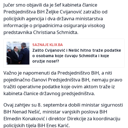
Jučer smo objavili da je šef kabineta članice
Predsjedništva BiH Željke Cvijanović zatražio od
policijskih agencija i dva državna ministarstva
informacije o pripadnicima osiguranja visokog
predstavnika Christiana Schmidta.
SAZNAJE KLIX.BA
Zašto Cvijanović i Nešić hitno traže podatke
o osobama koje čuvaju Schmidta i koje
oružje nose!?
Važno je napomenuti da Predsjedništvo BiH, a niti
pojedinačno članovi Predsjedništva BiH, nemaju pravo
tražiti operativne podatke koje ovim aktom traže iz
kabineta članice državnog predsjedništva.
Ovaj zahtjev su 8. septembra dobili ministar sigurnosti
BiH Nenad Nešić, ministar vanjskih poslova BiH
Elmedin Konaković i direktor Direkcije za koordinaciju
policijskih tijela BiH Enes Karić.