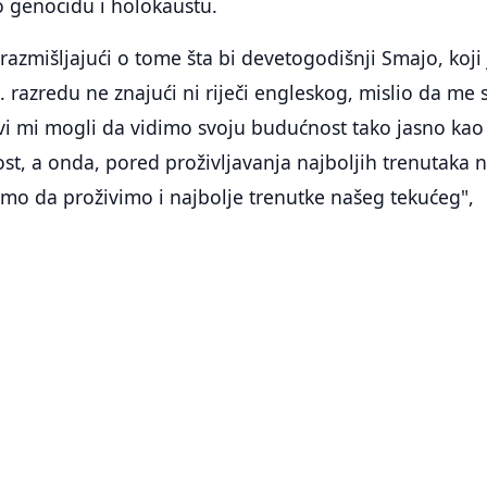
o genocidu i holokaustu.
razmišljajući o tome šta bi devetogodišnji Smajo, koji 
. razredu ne znajući ni riječi engleskog, mislio da me
vi mi mogli da vidimo svoju budućnost tako jasno kao
st, a onda, pored proživljavanja najboljih trenutaka 
ismo da proživimo i najbolje trenutke našeg tekućeg",