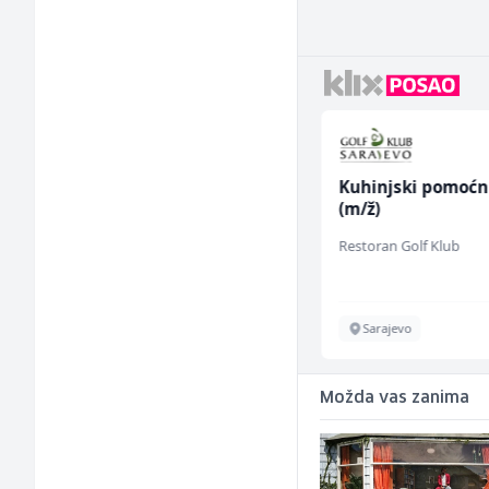
Radnik u proizvodnji
Kuhinjski pomoćn
(m/ž)
(m/ž)
Fine Food
Restoran Golf Klub
Sarajevo
Sarajevo
Možda vas zanima