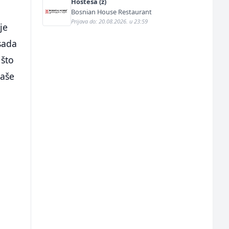
Hostesa (ž)
Bosnian House Restaurant
Prijava do: 20.08.2026. u 23:59
je
 sada
 što
naše