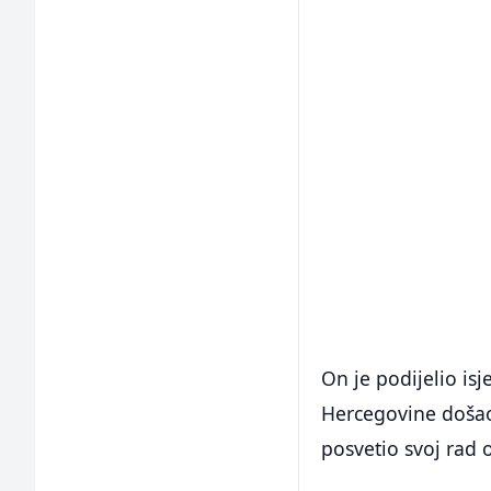
On je podijelio isj
Hercegovine došao 
posvetio svoj rad 