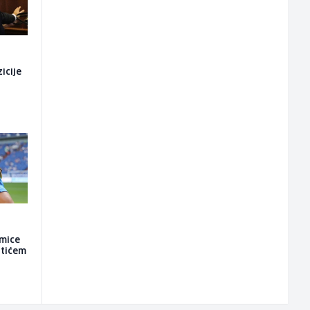
i
icije
kmice
atićem