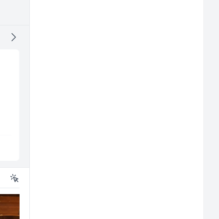
Električar (m/ž)
Prodavač u školskoj
kantini (ž)
Hering
Slatko i Slano
Široki Brijeg
Više lokacija