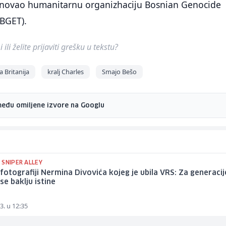
snovao humanitarnu organizhaciju Bosnian Genocide
(BGET).
ili želite prijaviti grešku u tekstu?
a Britanija
kralj Charles
Smajo Bešo
među omiljene izvore na Googlu
 SNIPER ALLEY
 fotografiji Nermina Divovića kojeg je ubila VRS: Za generacij
se baklju istine
3. u 12:35