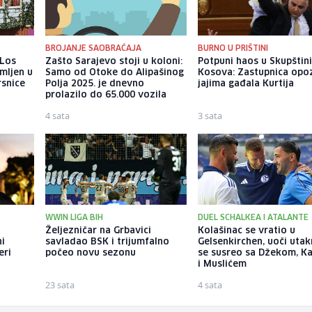
BROJANJE SAOBRAĆAJA
BURNO U PRIŠTINI
 Los
Zašto Sarajevo stoji u koloni:
Potpuni haos u Skupštin
mljen u
Samo od Otoke do Alipašinog
Kosova: Zastupnica opoz
rsnice
Polja 2025. je dnevno
jajima gađala Kurtija
prolazilo do 65.000 vozila
4 sata
3 sata
WWIN LIGA BIH
DUEL SCHALKEA I ATALANTE
Željezničar na Grbavici
Kolašinac se vratio u
ni
savladao BSK i trijumfalno
Gelsenkirchen, uoči uta
eri
počeo novu sezonu
se susreo sa Džekom, K
i Muslićem
23 sata
4 sata