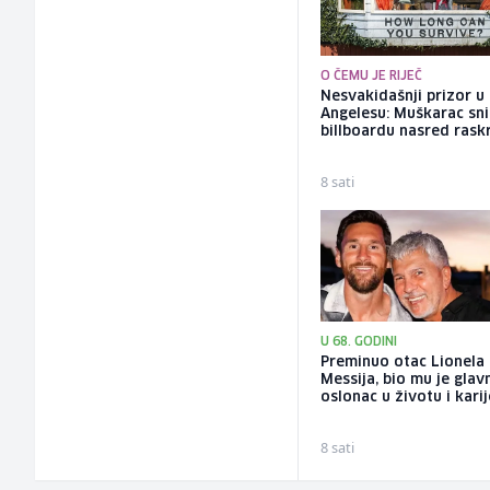
O ČEMU JE RIJEČ
Nesvakidašnji prizor u
Angelesu: Muškarac sni
billboardu nasred rask
8 sati
U 68. GODINI
Preminuo otac Lionela
Messija, bio mu je glav
oslonac u životu i karij
8 sati