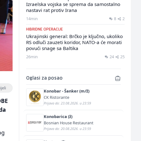
Izraelska vojska se sprema da samostalno
nastavi rat protiv Irana
14min
8
2
HIBRIDNE OPERACIJE
Ukrajinski general: Brčko je ključno, ukoliko
RS odluči zauzeti koridor, NATO-a će morati
povući snage sa Baltika
26min
24
25
Oglasi za posao
jeli
Konobar - Šanker (m/ž)
CK Ristorante
OBE
Prijava do: 23.08.2026. u 23:59
ada
Konobarica (ž)
Bosnian House Restaurant
Prijava do: 20.08.2026. u 23:59
og