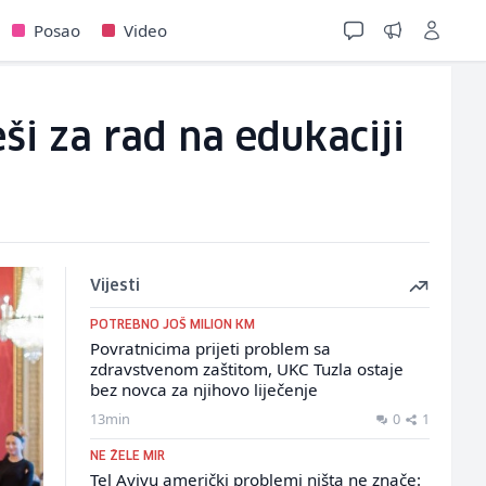
Posao
Video
eši za rad na edukaciji
Vijesti
POTREBNO JOŠ MILION KM
Povratnicima prijeti problem sa
zdravstvenom zaštitom, UKC Tuzla ostaje
bez novca za njihovo liječenje
13min
0
1
NE ŽELE MIR
Tel Avivu američki problemi ništa ne znače: