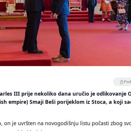
Podi
harles III prije nekoliko dana uručio je odlikovanje 
ish empire) Smaji Beši porijeklom iz Stoca, a koji s
, on je uvršten na novogodišnju listu počasti zbog sv