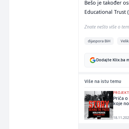
Bešo je također o
Educational Trust 
Znate nešto više o temi 
dijaspora BiH
Velik
Dodajte Klix.ba 
Više na istu temu
PROJEKT
Priča o
koje no
18.11.202