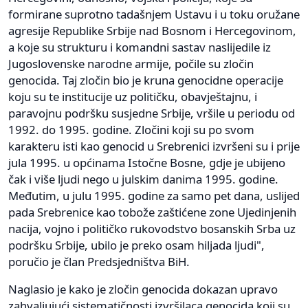
formirane suprotno tadašnjem Ustavu i u toku oružane
agresije Republike Srbije nad Bosnom i Hercegovinom,
a koje su strukturu i komandni sastav naslijedile iz
Jugoslovenske narodne armije, počile su zločin
genocida. Taj zločin bio je kruna genocidne operacije
koju su te institucije uz političku, obavještajnu, i
paravojnu podršku susjedne Srbije, vršile u periodu od
1992. do 1995. godine. Zločini koji su po svom
karakteru isti kao genocid u Srebrenici izvršeni su i prije
jula 1995. u općinama Istočne Bosne, gdje je ubijeno
čak i više ljudi nego u julskim danima 1995. godine.
Međutim, u julu 1995. godine za samo pet dana, uslijed
pada Srebrenice kao tobože zaštićene zone Ujedinjenih
nacija, vojno i političko rukovodstvo bosanskih Srba uz
podršku Srbije, ubilo je preko osam hiljada ljudi",
poručio je član Predsjedništva BiH.
Naglasio je kako je zločin genocida dokazan upravo
zahvaljujući sistematičnosti izvršilaca genocida koji su