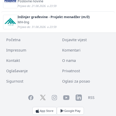
Poslovne novine
Prijava do: 21.08.2026. u 23:59
Inžinjer građevine - Projekt menadžer (m/ž)
MH-Ing
Prijava do: 31.08.2026. u 23:59
Početna
Dojavite vijest
Impressum
Komentari
Kontakt
O nama
Oglašavanje
Privatnost
Sigurnost
Oglasi za posao
Facebook
YouTube
LinkedIn
Twitter
Instagram
RSS
App Store
Google Play