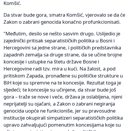
Komšić.
Da stvar bude gora, smatra Komšić, vjerovalo se da će
Zakon o zabrani genocida konačno profunkcionisati.
"Međutim, desilo se nešto sasvim drugo. Uslijedio je
zajednički pritisak separatističkih politika u Bosni i
Hercegovini sa jedne strane, i političkih predstavnika
zapadnih zemalja sa druge strane, da se učine brojne
koncesije i ustupke na štetu države Bosne i
Hercegovine radi tzv. mira u kući. Na žalost, a pod
pritiskom Zapada, pronađene su političke strukture u
BiH koje su spremne na te koncesije. Rezultat toga je
sljedeći; te koncesije su učinjene, da stvar bude još
gora – traže se nove i veće, država je oslabljena, njeni
neprijatelji su ojačani, a Zakon o zabrani negiranja
genocida uopće ne funkcioniše, jer su pravosudne
institucije okupirali simpatizeri separatističkih politika
upravo zahvaljujući pomenutim koncesijama koje su