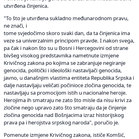
utvrđena činjenica.
"To što je utvrđena sukladno međunarodnom pravu,
ne znači, i
tome svjedočimo skoro svaki dan, da ta činjenica ima
veze sa univerzalnim principom pravde. I nakon svega,
pa čak i nakon što su u Bosni i Hercegovini od strane
bivšeg visokog predstavnika nametnute izmjene
Krivičnog zakona po kojima se zabranjuje negiranje
genocida, politički i ideološki nastavljači genocida,
javno, u današnjim vlastima entiteta Republika Srpska i
dalje nastavljaju veličati počinioce zločina genocida, te
nastavljaju sa promocijom istih u nacionalne heroje.
Herojima ih smatraju ne zato što misle da nisu krivi za
zločine nego upravo zato što smatraju da je činjenje
zločina genocida nad Bošnjacima izraz historijskog
prava pa i herojstva srpskog naroda", poručio je.
Pomenute izmjene Krivičnog zakona, ističe Komšić,