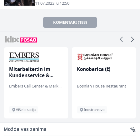
11.07.2023. u 12:50
KOMENTARI (188)
tarbeiter:in im
Konobarica (ž)
Elek
ndenservice &
teh
pport (m/w/d)
(m/ž
Embers Call Center & Marketing
Bosnian House Restaurant
Amko
Više lokacija
Inostranstvo
S
Možda vas zanima