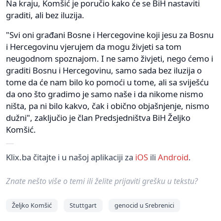
Na kraju, Komšić je poručio kako će se BiH nastaviti
graditi, ali bez iluzija.
"Svi oni građani Bosne i Hercegovine koji jesu za Bosnu
i Hercegovinu vjerujem da mogu živjeti sa tom
neugodnom spoznajom. I ne samo živjeti, nego ćemo i
graditi Bosnu i Hercegovinu, samo sada bez iluzija o
tome da će nam bilo ko pomoći u tome, ali sa sviješću
da ono što gradimo je samo naše i da nikome nismo
ništa, pa ni bilo kakvo, čak i obično objašnjenje, nismo
dužni", zaključio je član Predsjedništva BiH Željko
Komšić.
Klix.ba čitajte i u našoj aplikaciji za
iOS
ili
Android
.
Znate nešto više o temi ili želite prijaviti grešku u tekstu?
Željko Komšić
Stuttgart
genocid u Srebrenici