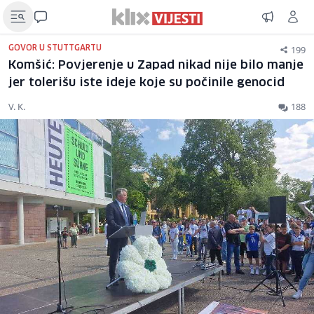
199
GOVOR U STUTTGARTU
Komšić: Povjerenje u Zapad nikad nije bilo manje
jer tolerišu iste ideje koje su počinile genocid
V. K.
188