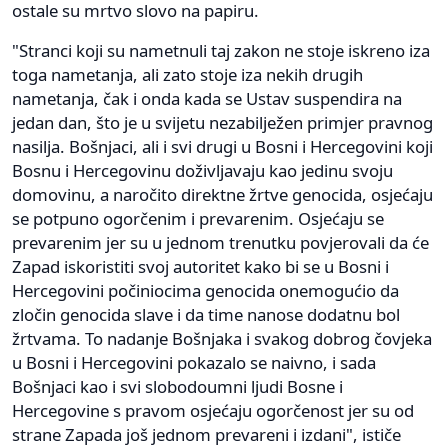
ostale su mrtvo slovo na papiru.
"Stranci koji su nametnuli taj zakon ne stoje iskreno iza
toga nametanja, ali zato stoje iza nekih drugih
nametanja, čak i onda kada se Ustav suspendira na
jedan dan, što je u svijetu nezabilježen primjer pravnog
nasilja. Bošnjaci, ali i svi drugi u Bosni i Hercegovini koji
Bosnu i Hercegovinu doživljavaju kao jedinu svoju
domovinu, a naročito direktne žrtve genocida, osjećaju
se potpuno ogorčenim i prevarenim. Osjećaju se
prevarenim jer su u jednom trenutku povjerovali da će
Zapad iskoristiti svoj autoritet kako bi se u Bosni i
Hercegovini počiniocima genocida onemogućio da
zločin genocida slave i da time nanose dodatnu bol
žrtvama. To nadanje Bošnjaka i svakog dobrog čovjeka
u Bosni i Hercegovini pokazalo se naivno, i sada
Bošnjaci kao i svi slobodoumni ljudi Bosne i
Hercegovine s pravom osjećaju ogorčenost jer su od
strane Zapada još jednom prevareni i izdani", ističe