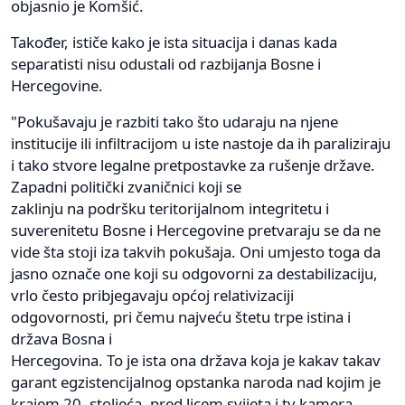
objasnio je Komšić.
Također, ističe kako je ista situacija i danas kada
separatisti nisu odustali od razbijanja Bosne i
Hercegovine.
"Pokušavaju je razbiti tako što udaraju na njene
institucije ili infiltracijom u iste nastoje da ih paraliziraju
i tako stvore legalne pretpostavke za rušenje države.
Zapadni politički zvaničnici koji se
zaklinju na podršku teritorijalnom integritetu i
suverenitetu Bosne i Hercegovine pretvaraju se da ne
vide šta stoji iza takvih pokušaja. Oni umjesto toga da
jasno označe one koji su odgovorni za destabilizaciju,
vrlo često pribjegavaju općoj relativizaciji
odgovornosti, pri čemu najveću štetu trpe istina i
država Bosna i
Hercegovina. To je ista ona država koja je kakav takav
garant egzistencijalnog opstanka naroda nad kojim je
krajem 20. stoljeća, pred licem svijeta i tv kamera