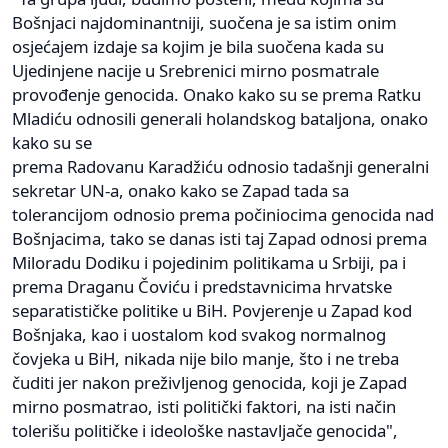
Bošnjaci najdominantniji, suočena je sa istim onim
osjećajem izdaje sa kojim je bila suočena kada su
Ujedinjene nacije u Srebrenici mirno posmatrale
provođenje genocida. Onako kako su se prema Ratku
Mladiću odnosili generali holandskog bataljona, onako
kako su se
prema Radovanu Karadžiću odnosio tadašnji generalni
sekretar UN-a, onako kako se Zapad tada sa
tolerancijom odnosio prema počiniocima genocida nad
Bošnjacima, tako se danas isti taj Zapad odnosi prema
Miloradu Dodiku i pojedinim politikama u Srbiji, pa i
prema Draganu Čoviću i predstavnicima hrvatske
separatističke politike u BiH. Povjerenje u Zapad kod
Bošnjaka, kao i uostalom kod svakog normalnog
čovjeka u BiH, nikada nije bilo manje, što i ne treba
čuditi jer nakon preživljenog genocida, koji je Zapad
mirno posmatrao, isti politički faktori, na isti način
tolerišu političke i ideološke nastavljače genocida",