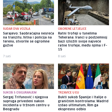
SUDAR DVA VOZILA
OBORENE LETJELICE
Sarajevo: Saobraćajna nesreća
Ratni trofeji u tunelima
na tranzitu, hitna i policija na
Teherana: Iranci u podzemnoj
terenu, stvorile se ogromne
bazi izložili svoje najveće
gužve
ratne trofeje, među njima i F-
15
7 sati
8 sati
SUKOB S OSIGURANJEM
TRZAVICE U EU
Sergej Trifunović i njegova
Bukti sukob Španije i Italije o
supruga privedeni nakon
graničnim kontrolama: Madrid
incidenta u tržnom centru u
izdao ultimatum, Rim ga
Beogradu
ekspresno odbio