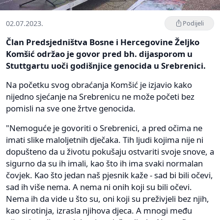
02.07.2023.
Podijeli
Član Predsjedništva Bosne i Hercegovine Željko
Komšić održao je govor pred bh. dijasporom u
Stuttgartu uoči godišnjice genocida u Srebrenici.
Na početku svog obraćanja Komšić je izjavio kako
nijedno sjećanje na Srebrenicu ne može početi bez
pomisli na sve one žrtve genocida.
"Nemoguće je govoriti o Srebrenici, a pred očima ne
imati slike maloljetnih dječaka. Tih ljudi kojima nije ni
dopušteno da u životu pokušaju ostvariti svoje snove, a
sigurno da su ih imali, kao što ih ima svaki normalan
čovjek. Kao što jedan naš pjesnik kaže - sad bi bili očevi,
sad ih više nema. A nema ni onih koji su bili očevi.
Nema ih da vide u što su, oni koji su preživjeli bez njih,
kao sirotinja, izrasla njihova djeca. A mnogi među