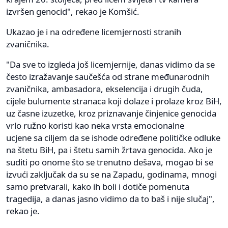
izvršen genocid", rekao je Komšić.
Ukazao je i na određene licemjernosti stranih
zvaničnika.
"Da sve to izgleda još licemjernije, danas vidimo da se
često izražavanje saučešća od strane međunarodnih
zvaničnika, ambasadora, ekselencija i drugih čuda,
cijele bulumente stranaca koji dolaze i prolaze kroz BiH,
uz časne izuzetke, kroz priznavanje činjenice genocida
vrlo ružno koristi kao neka vrsta emocionalne
ucjene sa ciljem da se ishode određene političke odluke
na štetu BiH, pa i štetu samih žrtava genocida. Ako je
suditi po onome što se trenutno dešava, mogao bi se
izvući zaključak da su se na Zapadu, godinama, mnogi
samo pretvarali, kako ih boli i dotiče pomenuta
tragedija, a danas jasno vidimo da to baš i nije slučaj",
rekao je.