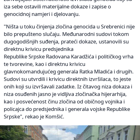
iza sebe ostavili materijalne dokaze i zapise o
genocidnoj namjeri i djelovanju.
"Ništa u toku činjenja zločina genocida u Srebrenici nije
bilo prepušteno slučaju. Međunarodni sudovi tokom
dugogodišnjih suđenja, prateći dokaze, ustanovili su
direktnu krivicu predsjednika
Republike Srpske Radovana Karadžića i političkog vrha
te tvorevine, kao i direktnu krivicu
glavnokomandujućeg generala Ratka Mladića i drugih.
Sudovi su utvrdili i krivicu direktnih izvršilaca, to jeste
onih koji su izvršavali zadatke. Iz čitavog niza dokaza i
niza osuđenih jasno je vidljiva zločinačka hijerarhija,
kao i posvećenost činu zločina od običnog vojnika i
policajca do predsjednika i generala vojske Republike
Srpske", rekao je Komšić.