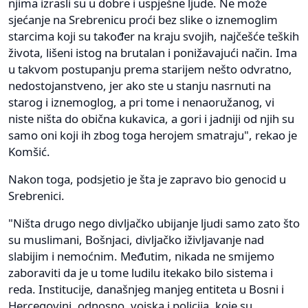
njima izrasli su u dobre i uspješne ljude. Ne može
sjećanje na Srebrenicu proći bez slike o iznemoglim
starcima koji su također na kraju svojih, najčešće teških
života, lišeni istog na brutalan i ponižavajući način. Ima
u takvom postupanju prema starijem nešto odvratno,
nedostojanstveno, jer ako ste u stanju nasrnuti na
starog i iznemoglog, a pri tome i nenaoružanog, vi
niste ništa do obična kukavica, a gori i jadniji od njih su
samo oni koji ih zbog toga herojem smatraju", rekao je
Komšić.
Nakon toga, podsjetio je šta je zapravo bio genocid u
Srebrenici.
"Ništa drugo nego divljačko ubijanje ljudi samo zato što
su muslimani, Bošnjaci, divljačko iživljavanje nad
slabijim i nemoćnim. Međutim, nikada ne smijemo
zaboraviti da je u tome ludilu itekako bilo sistema i
reda. Institucije, današnjeg manjeg entiteta u Bosni i
Hercegovini, odnosno, vojska i policija, koje su