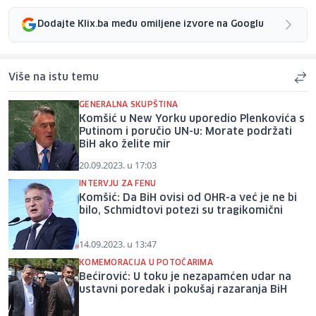
Dodajte Klix.ba među omiljene izvore na Googlu
Više na istu temu
GENERALNA SKUPŠTINA
Komšić u New Yorku uporedio Plenkovića s
Putinom i poručio UN-u: Morate podržati
BiH ako želite mir
20.09.2023. u 17:03
INTERVJU ZA FENU
Komšić: Da BiH ovisi od OHR-a već je ne bi
bilo, Schmidtovi potezi su tragikomični
14.09.2023. u 13:47
KOMEMORACIJA U POTOČARIMA
Bećirović: U toku je nezapamćen udar na
ustavni poredak i pokušaj razaranja BiH