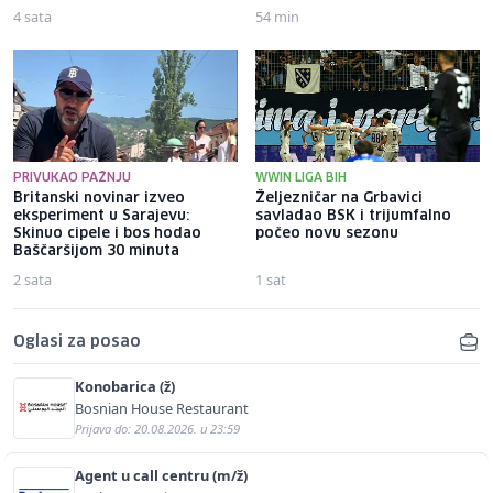
4 sata
54 min
PRIVUKAO PAŽNJU
WWIN LIGA BIH
Britanski novinar izveo
Željezničar na Grbavici
eksperiment u Sarajevu:
savladao BSK i trijumfalno
Skinuo cipele i bos hodao
počeo novu sezonu
Baščaršijom 30 minuta
2 sata
1 sat
Oglasi za posao
Konobarica (ž)
Bosnian House Restaurant
Prijava do: 20.08.2026. u 23:59
Agent u call centru (m/ž)