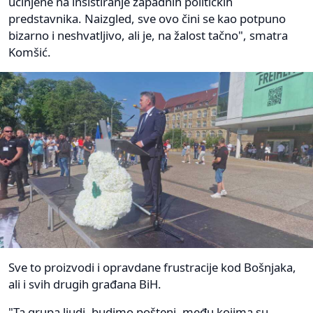
učinjene na insistiranje zapadnih političkih
predstavnika. Naizgled, sve ovo čini se kao potpuno
bizarno i neshvatljivo, ali je, na žalost tačno", smatra
Komšić.
Sve to proizvodi i opravdane frustracije kod Bošnjaka,
ali i svih drugih građana BiH.
"Ta grupa ljudi, budimo pošteni, među kojima su