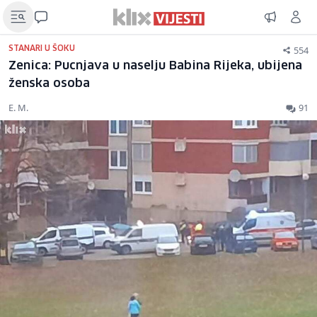
554
STANARI U ŠOKU
Zenica: Pucnjava u naselju Babina Rijeka, ubijena
ženska osoba
E. M.
91