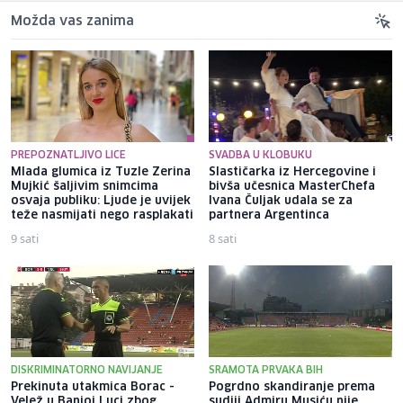
Možda vas zanima
PREPOZNATLJIVO LICE
SVADBA U KLOBUKU
Mlada glumica iz Tuzle Zerina
Slastičarka iz Hercegovine i
Mujkić šaljivim snimcima
bivša učesnica MasterChefa
osvaja publiku: Ljude je uvijek
Ivana Čuljak udala se za
teže nasmijati nego rasplakati
partnera Argentinca
9 sati
8 sati
DISKRIMINATORNO NAVIJANJE
SRAMOTA PRVAKA BIH
Prekinuta utakmica Borac -
Pogrdno skandiranje prema
Velež u Banjoj Luci zbog
sudiji Admiru Musiću nije