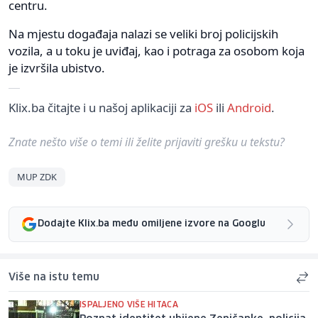
centru.
Na mjestu događaja nalazi se veliki broj policijskih
vozila, a u toku je uviđaj, kao i potraga za osobom koja
je izvršila ubistvo.
Klix.ba čitajte i u našoj aplikaciji za
iOS
ili
Android
.
Znate nešto više o temi ili želite prijaviti grešku u tekstu?
MUP ZDK
Dodajte Klix.ba među omiljene izvore na Googlu
Više na istu temu
ISPALJENO VIŠE HITACA