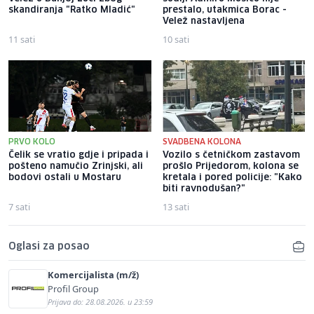
skandiranja "Ratko Mladić"
prestalo, utakmica Borac -
Velež nastavljena
11 sati
10 sati
PRVO KOLO
SVADBENA KOLONA
Čelik se vratio gdje i pripada i
Vozilo s četničkom zastavom
pošteno namučio Zrinjski, ali
prošlo Prijedorom, kolona se
bodovi ostali u Mostaru
kretala i pored policije: "Kako
biti ravnodušan?"
7 sati
13 sati
Oglasi za posao
Komercijalista (m/ž)
Profil Group
Prijava do: 28.08.2026. u 23:59