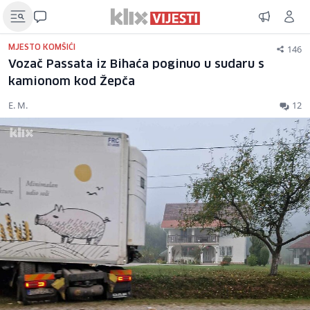
146
MJESTO KOMŠIĆI
Vozač Passata iz Bihaća poginuo u sudaru s
kamionom kod Žepča
E. M.
12