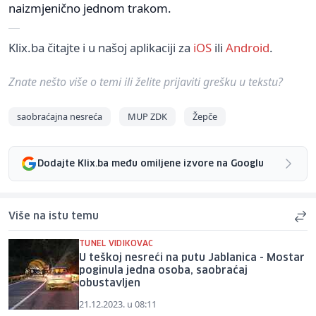
naizmjenično jednom trakom.
Klix.ba čitajte i u našoj aplikaciji za
iOS
ili
Android
.
Znate nešto više o temi ili želite prijaviti grešku u tekstu?
saobraćajna nesreća
MUP ZDK
Žepče
Dodajte Klix.ba među omiljene izvore na Googlu
Više na istu temu
TUNEL VIDIKOVAC
U teškoj nesreći na putu Jablanica - Mostar
poginula jedna osoba, saobraćaj
obustavljen
21.12.2023. u 08:11