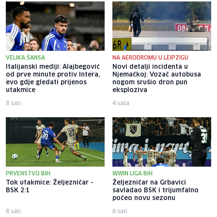
VELIKA ŠANSA
NA AERODROMU U LEIPZIGU
Italijanski mediji: Alajbegović
Novi detalji incidenta u
od prve minute protiv Intera,
Njemačkoj: Vozač autobusa
evo gdje gledati prijenos
nogom srušio dron pun
utakmice
eksploziva
8 sati
4 sata
PRVENSTVO BIH
WWIN LIGA BIH
Tok utakmice: Željezničar -
Željezničar na Grbavici
BSK 2:1
savladao BSK i trijumfalno
počeo novu sezonu
8 sati
6 sati