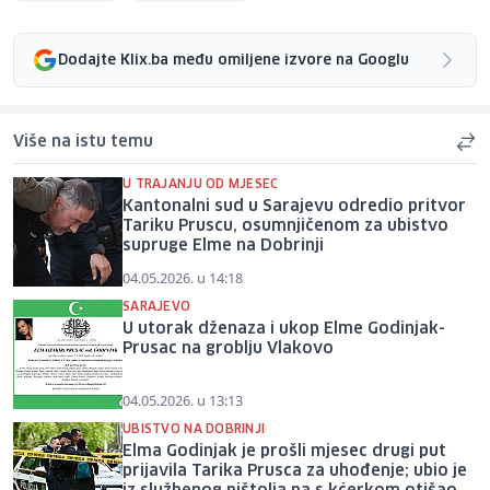
Dodajte Klix.ba među omiljene izvore na Googlu
Više na istu temu
U TRAJANJU OD MJESEC
Kantonalni sud u Sarajevu odredio pritvor
Tariku Pruscu, osumnjičenom za ubistvo
supruge Elme na Dobrinji
04.05.2026. u 14:18
SARAJEVO
U utorak dženaza i ukop Elme Godinjak-
Prusac na groblju Vlakovo
04.05.2026. u 13:13
UBISTVO NA DOBRINJI
Elma Godinjak je prošli mjesec drugi put
prijavila Tarika Prusca za uhođenje; ubio je