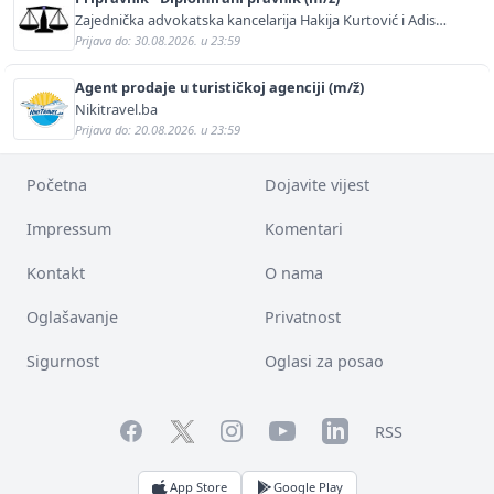
Zajednička advokatska kancelarija Hakija Kurtović i Adis
Kurtović
Prijava do: 30.08.2026. u 23:59
Agent prodaje u turističkoj agenciji (m/ž)
Nikitravel.ba
Prijava do: 20.08.2026. u 23:59
Početna
Dojavite vijest
Impressum
Komentari
Kontakt
O nama
Oglašavanje
Privatnost
Sigurnost
Oglasi za posao
Facebook
YouTube
LinkedIn
Twitter
Instagram
RSS
App Store
Google Play