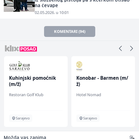
iz službenog pištolja pa s kćerkom otišao
na ćevape
02.05.2026. u 10:01
KOMENTARI (94)
Kuhinjski pomoćnik
Konobar - Barmen (m/
(m/ž)
ž)
Restoran Golf Klub
Hotel Nomad
Sarajevo
Sarajevo
Možda vas zanima