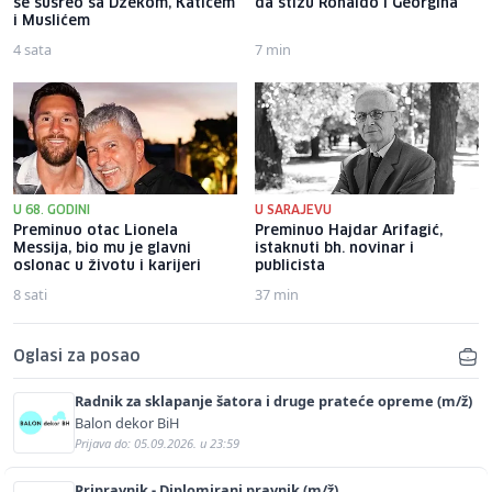
se susreo sa Džekom, Katićem
da stižu Ronaldo i Georgina
i Muslićem
4 sata
7 min
U 68. GODINI
U SARAJEVU
Preminuo otac Lionela
Preminuo Hajdar Arifagić,
Messija, bio mu je glavni
istaknuti bh. novinar i
oslonac u životu i karijeri
publicista
8 sati
37 min
Oglasi za posao
Radnik za sklapanje šatora i druge prateće opreme (m/ž)
Balon dekor BiH
Prijava do: 05.09.2026. u 23:59
Pripravnik - Diplomirani pravnik (m/ž)