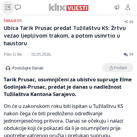
49
SARAJEVO
Ubica Tarik Prusac predat Tužilaštvu KS: Žrtvu
vezao ljepljivom trakom, a potom usmrtio u
haustoru
Piše: D. Be.
|
02.05.2026.
94
Podijeli
Poslušajte članak
Tarik Prusac, osumnjičeni za ubistvo supruge Elme
Godinjak-Prusac, predat je danas u nadležnost
Tužilaštva Kantona Sarajevo.
On će u zakonskom roku biti ispitan u Tužilaštvu KS
nakon čega će biti predloženo određivanje
jednomjesečnog pritvora. Danas se očekuju i nalazi
obdukcije koji će pokazati da li je osumnjičeni prije
upotrebe vatrenog oružja i pretukao suprugu.