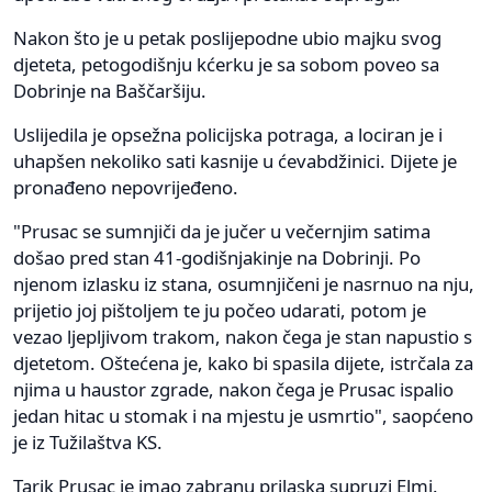
Nakon što je u petak poslijepodne ubio majku svog
djeteta, petogodišnju kćerku je sa sobom poveo sa
Dobrinje na Baščaršiju.
Uslijedila je opsežna policijska potraga, a lociran je i
uhapšen nekoliko sati kasnije u ćevabdžinici. Dijete je
pronađeno nepovrijeđeno.
"Prusac se sumnjiči da je jučer u večernjim satima
došao pred stan 41-godišnjakinje na Dobrinji. Po
njenom izlasku iz stana, osumnjičeni je nasrnuo na nju,
prijetio joj pištoljem te ju počeo udarati, potom je
vezao ljepljivom trakom, nakon čega je stan napustio s
djetetom. Oštećena je, kako bi spasila dijete, istrčala za
njima u haustor zgrade, nakon čega je Prusac ispalio
jedan hitac u stomak i na mjestu je usmrtio", saopćeno
je iz Tužilaštva KS.
Tarik Prusac je imao zabranu prilaska supruzi Elmi.