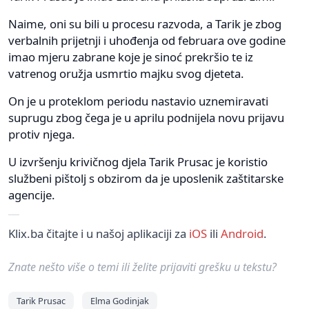
Naime, oni su bili u procesu razvoda, a Tarik je zbog
verbalnih prijetnji i uhođenja od februara ove godine
imao mjeru zabrane koje je sinoć prekršio te iz
vatrenog oružja usmrtio majku svog djeteta.
On je u proteklom periodu nastavio uznemiravati
suprugu zbog čega je u aprilu podnijela novu prijavu
protiv njega.
U izvršenju krivičnog djela Tarik Prusac je koristio
službeni pištolj s obzirom da je uposlenik zaštitarske
agencije.
Klix.ba čitajte i u našoj aplikaciji za
iOS
ili
Android
.
Znate nešto više o temi ili želite prijaviti grešku u tekstu?
Tarik Prusac
Elma Godinjak