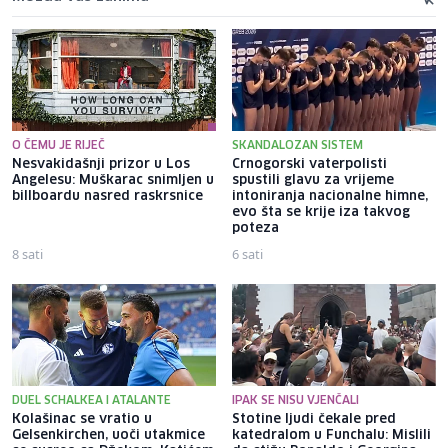
O ČEMU JE RIJEČ
SKANDALOZAN SISTEM
Nesvakidašnji prizor u Los
Crnogorski vaterpolisti
Angelesu: Muškarac snimljen u
spustili glavu za vrijeme
billboardu nasred raskrsnice
intoniranja nacionalne himne,
evo šta se krije iza takvog
poteza
8 sati
6 sati
DUEL SCHALKEA I ATALANTE
IPAK SE NISU VJENČALI
Kolašinac se vratio u
Stotine ljudi čekale pred
Gelsenkirchen, uoči utakmice
katedralom u Funchalu: Mislili