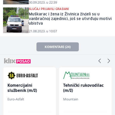
30.09.2023. u 22:39
SLUČAJ PRIJAVILI GRAĐANI
Muškarac i žena iz Živinica živjeli su u
vanbračnoj zajednici, još se utvrđuju motivi
ubistva
21.08.2023. u 10:07
KOMENTARI (24)
Komercijalni
Tehnički rukovodilac
službenik (m/ž)
(m/ž)
Euro-Asfalt
Mountain