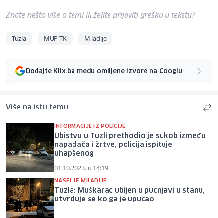
Znate nešto više o temi ili želite prijaviti grešku u tekstu?
Tuzla
MUP TK
Miladije
Dodajte Klix.ba među omiljene izvore na Googlu
Više na istu temu
INFORMACIJE IZ POLICIJE
Ubistvu u Tuzli prethodio je sukob između
napadača i žrtve, policija ispituje
uhapšenog
01.10.2023. u 14:19
NASELJE MILADIJE
Tuzla: Muškarac ubijen u pucnjavi u stanu,
utvrđuje se ko ga je upucao