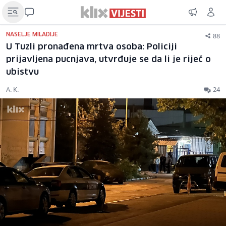
88
NASELJE MILADIJE
U Tuzli pronađena mrtva osoba: Policiji
prijavljena pucnjava, utvrđuje se da li je riječ o
ubistvu
A. K.
24