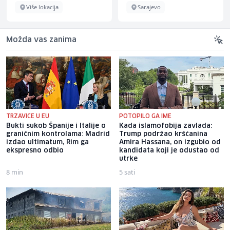
Više lokacija
Sarajevo
Možda vas zanima
TRZAVICE U EU
POTOPILO GA IME
Bukti sukob Španije i Italije o
Kada islamofobija zavlada:
graničnim kontrolama: Madrid
Trump podržao kršćanina
izdao ultimatum, Rim ga
Amira Hassana, on izgubio od
ekspresno odbio
kandidata koji je odustao od
utrke
8 min
5 sati