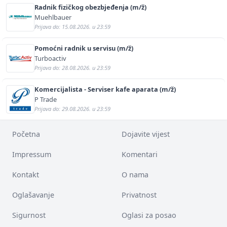
Radnik fizičkog obezbjeđenja (m/ž)
Muehlbauer
Prijava do: 15.08.2026. u 23:59
Pomoćni radnik u servisu (m/ž)
Turboactiv
Prijava do: 28.08.2026. u 23:59
Komercijalista - Serviser kafe aparata (m/ž)
P Trade
Prijava do: 29.08.2026. u 23:59
Početna
Dojavite vijest
Impressum
Komentari
Kontakt
O nama
Oglašavanje
Privatnost
Sigurnost
Oglasi za posao