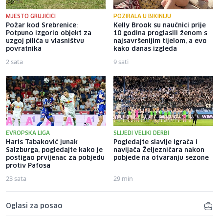
MJESTO GRUJIČIĆI
POZIRALA U BIKINIJU
Požar kod Srebrenice:
Kelly Brook su naučnici prije
Potpuno izgorio objekt za
10 godina proglasili ženom s
uzgoj pilića u vlasništvu
najsavršenijim tijelom, a evo
povratnika
kako danas izgleda
2 sata
9 sati
EVROPSKA LIGA
SLIJEDI VELIKI DERBI
Haris Tabaković junak
Pogledajte slavlje igrača i
Salzburga, pogledajte kako je
navijača Željezničara nakon
postigao prvijenac za pobjedu
pobjede na otvaranju sezone
protiv Pafosa
23 sata
29 min
Oglasi za posao