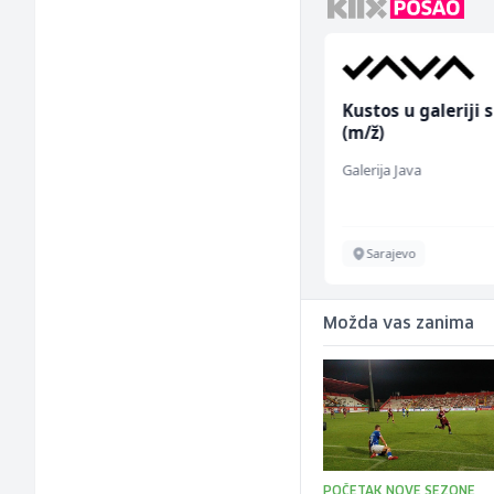
Radnik u proizvodnji
Kustos u galeriji s
(m/ž)
(m/ž)
Fine Food
Galerija Java
Sarajevo
Sarajevo
Možda vas zanima
POČETAK NOVE SEZONE