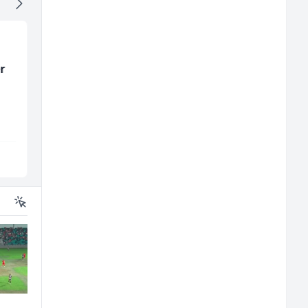
r
Multimedijalni
Električar (m/ž)
marketing kreator (m/
ž)
Kalea
Hering
Ilijaš
Široki Brijeg