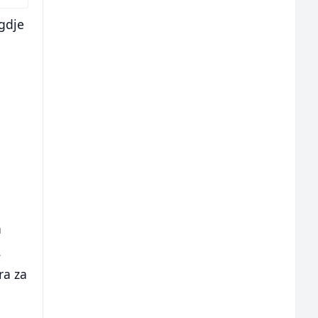
 gdje
a
.
ra za