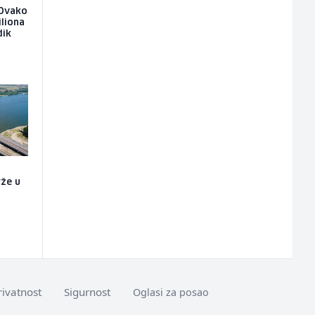
: Ovako
iliona
dik
rže u
o
rivatnost
Sigurnost
Oglasi za posao