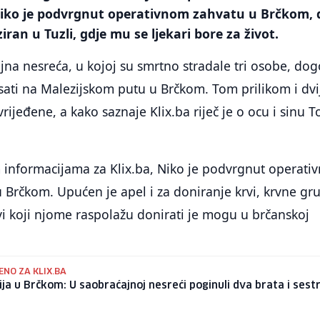
 Niko je podvrgnut operativnom zahvatu u Brčkom,
iran u Tuzli, gdje mu se ljekari bore za život.
jna nesreća, u kojoj su smrtno stradale tri osobe, dog
 sati na Malezijskom putu u Brčkom. Tom prilikom i dvi
ijeđene, a kako saznaje Klix.ba riječ je o ocu i sinu T
informacijama za Klix.ba, Niko je podvrgnut operati
u Brčkom. Upućen je apel i za doniranje krvi, krvne gr
svi koji njome raspolažu donirati je mogu u brčanskoj
NO ZA KLIX.BA
ja u Brčkom: U saobraćajnoj nesreći poginuli dva brata i sest