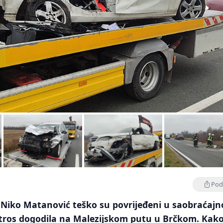
Podi
i Niko Matanović teško su povrijeđeni u saobraćajn
jutros dogodila na Malezijskom putu u Brčkom. Kak