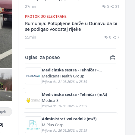
27min
5
31
PROTOK DO ELEKTRANE
Rumunija: Potopljene barže u Dunavu da bi
se podigao vodostaj rijeke
55min
0
7
Oglasi za posao
Medicinska sestra - Tehničar -
Anestetičar (m/ž)
Medicana Health Group
Prijava do: 21.08.2026. u 23:59
Medicinska sestra - Tehničar (m/ž)
Medico-S
Prijava do: 16.08.2026. u 23:59
jeli
Administrativni radnik (m/ž)
oj
M Plus Corp
Prijava do: 26.08.2026. u 23:59
o