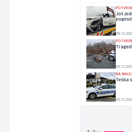
POTVRĐE
Još jed
poginul
09.12.202
POTVRĐE
Tragedi
03.12.202
NA MALE
Teška s
03.12.202