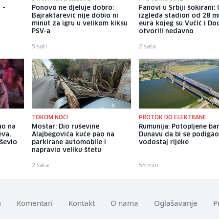
 -
Ponovo ne djeluje dobro:
Fanovi u Srbiji šokirani
Bajraktarević nije dobio ni
izgleda stadion od 28 m
minut za igru u velikom kiksu
eura kojeg su Vučić i Do
PSV-a
otvorili nedavno
5 sati
2 sata
TOKOM NOĆI
PROTOK DO ELEKTRANE
ao na
Mostar: Dio ruševine
Rumunija: Potopljene ba
eva,
Alajbegovića kuće pao na
Dunavu da bi se podiga
ševio
parkirane automobile i
vodostaj rijeke
napravio veliku štetu
2 sata
55 min
m
Komentari
Kontakt
O nama
Oglašavanje
P