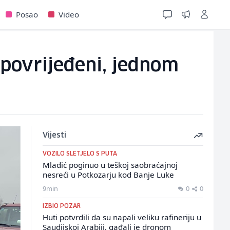
Posao
Video
 povrijeđeni, jednom
Vijesti
VOZILO SLETJELO S PUTA
Mladić poginuo u teškoj saobraćajnoj
nesreći u Potkozarju kod Banje Luke
9min
0
0
IZBIO POŽAR
Huti potvrdili da su napali veliku rafineriju u
Saudijskoj Arabiji, gađali je dronom