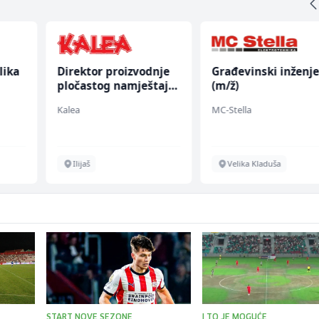
lika
Direktor proizvodnje
Građevinski inženje
pločastog namještaja
(m/ž)
(m/ž)
Kalea
MC-Stella
Ilijaš
Velika Kladuša
START NOVE SEZONE
I TO JE MOGUĆE