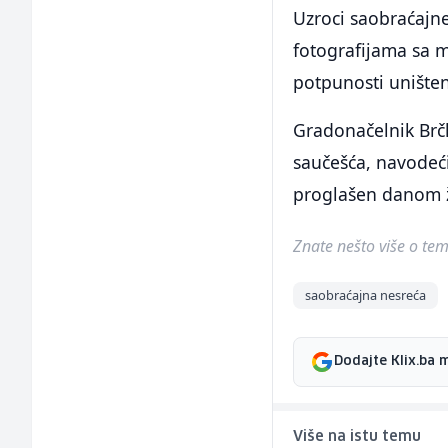
Uzroci saobraćajne
fotografijama sa m
potpunosti uništen
Gradonačelnik Brčk
saučešća, navodeći
proglašen danom ž
Znate nešto više o temi 
saobraćajna nesreća
Dodajte Klix.ba 
Više na istu temu