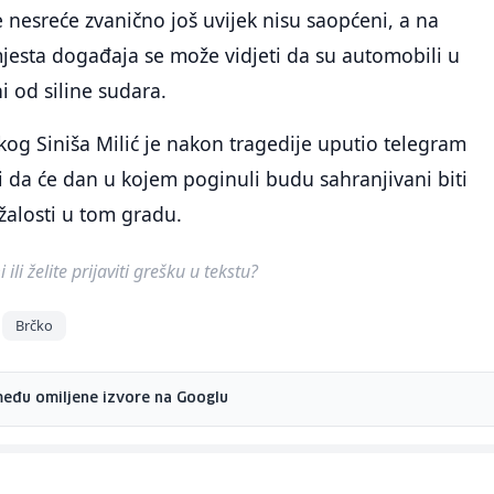
 nesreće zvanično još uvijek nisu saopćeni, a na
jesta događaja se može vidjeti da su automobili u
i od siline sudara.
og Siniša Milić je nakon tragedije uputio telegram
 da će dan u kojem poginuli budu sahranjivani biti
alosti u tom gradu.
ili želite prijaviti grešku u tekstu?
Brčko
među omiljene izvore na Googlu