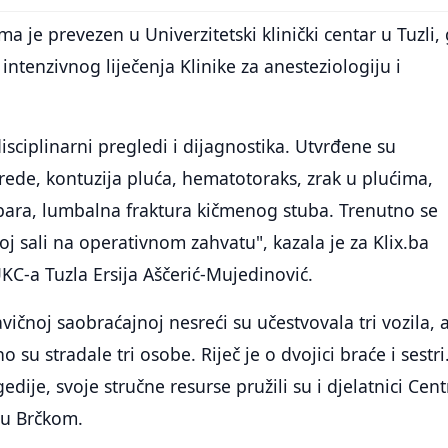
a je prevezen u Univerzitetski klinički centar u Tuzli,
i intenzivnog liječenja Klinike za anesteziologiju i
isciplinarni pregledi i dijagnostika. Utvrđene su
rede, kontuzija pluća, hematotoraks, zrak u plućima,
bara, lumbalna fraktura kičmenog stuba. Trenutno se
oj sali na operativnom zahvatu", kazala je za Klix.ba
C-a Tuzla Ersija Aščerić-Mujedinović.
vičnoj saobraćajnoj nesreći su učestvovala tri vozila, 
 su stradale tri osobe. Riječ je o dvojici braće i sestri
dije, svoje stručne resurse pružili su i djelatnici Cent
 u Brčkom.