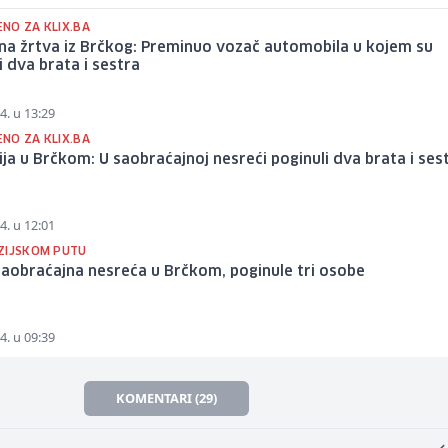
NO ZA KLIX.BA
na žrtva iz Brčkog: Preminuo vozač automobila u kojem su
i dva brata i sestra
4. u 13:29
NO ZA KLIX.BA
ja u Brčkom: U saobraćajnoj nesreći poginuli dva brata i ses
4. u 12:01
ZIJSKOM PUTU
aobraćajna nesreća u Brčkom, poginule tri osobe
4. u 09:39
KOMENTARI (29)