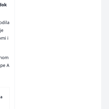
 dok
odila
je
omi i
vnom
upe A
ra