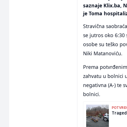
saznaje Klix.ba,
je Toma hospitaliz
Stravična saobraća
se jutros oko 6:30
osobe su teško povr
Niki Matanoviću.
Prema potvrđenim 
zahvatu u bolnici 
negativna (A-) te 
bolnici.
POTVRĐE
Tragedi