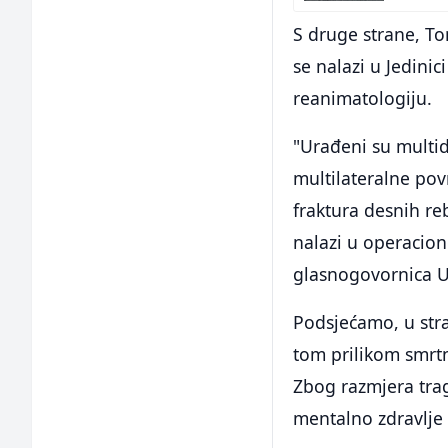
S druge strane, Tom
se nalazi u Jedinic
reanimatologiju.
"Urađeni su multid
multilateralne pov
fraktura desnih re
nalazi u operacion
glasnogovornica UK
Podsjećamo, u stra
tom prilikom smrtno
Zbog razmjera trage
mentalno zdravlje