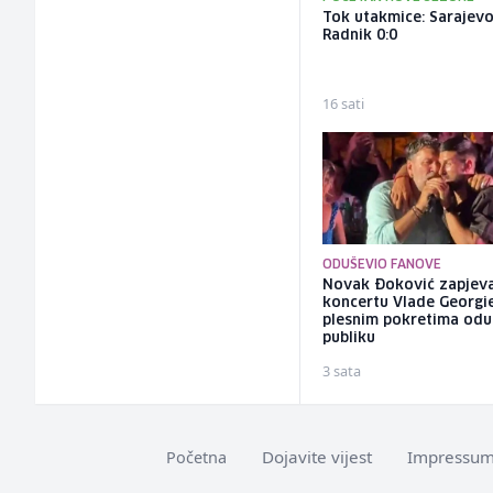
Tok utakmice: Sarajevo
Radnik 0:0
16 sati
ODUŠEVIO FANOVE
Novak Đoković zapjev
koncertu Vlade Georgi
plesnim pokretima odu
publiku
3 sata
Dojavite vijest
Impressu
Početna