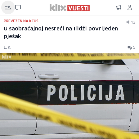
13
PREVEZEN NA KCUS
U saobraćajnoj nesreći na Ilidži povrijeđen
pješak
L. K.
5