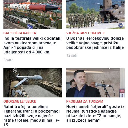
BALISTIČKA RAKETA
VJEŽBA BRZI ODGOVOR
Indija testirala veliki dodatak
U Bosnu i Hercegovinu dolaze
svom nuklearnom arsenalu:
velike vojne snage, pristižu i
Agni-4 pogađa cilj na
padobranske jedinice iz Italije
udaljenosti od 4.000 km
12 sati
3 sata
OBORENE LETJELICE
PROBLEM ZA TURIZAM
Ratni trofeji u tunelima
Novi nameti "otjerali" goste iz
Teherana: Iranci u podzemnoj
Neuma, turističke agencije
bazi izložili svoje najveće
otkazale izlete: "Žao nam je,
ratne trofeje, među njima i F-
ali izuzeća nema"
15