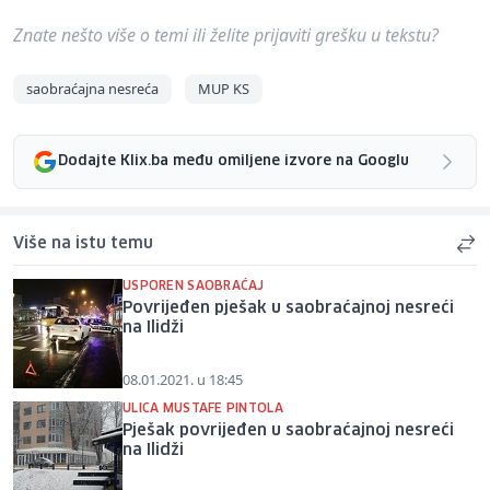
Znate nešto više o temi ili želite prijaviti grešku u tekstu?
saobraćajna nesreća
MUP KS
Dodajte Klix.ba među omiljene izvore na Googlu
Više na istu temu
USPOREN SAOBRAĆAJ
Povrijeđen pješak u saobraćajnoj nesreći
na Ilidži
08.01.2021. u 18:45
ULICA MUSTAFE PINTOLA
Pješak povrijeđen u saobraćajnoj nesreći
na Ilidži