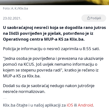
Foto: A. K./Klix.ba
23.02.2021.
Podijeli
U saobraćajnoj nesreći koja se dogodila rano jutros
na Ilidži povrijeđen je pješak, potvrđeno je iz
Operativnog centra MUP-a KS za Klix.ba.
Policija je informaciju o nesreći zaprimila u 8:55 sati.
"Jedna osoba je povrijeđena i prevezena na ukazivanje
pomoći na KCUS. Još uvijek nemamo informaciju o
kojem se stepenu povreda radi", kratko je rečeno iz
MUP-a KS za Klix.ba.
Dodali su da je saobraćaj nedugo nakon jutrošnje
nesreće normalizovan.
Klix.ba čitajte i u našoj aplikaciji za
iOS
ili
Android
.