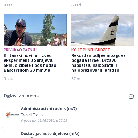
8 sati
6 sati
PRIVUKAO PAŽNJU
KO ĆE PUNITI BUDŽET
Britanski novinar izveo
Rekordan odljev mozgova
eksperiment u Sarajevu:
pogađa Izrael: Državu
Skinuo cipele i bos hodao
napuštaju najbogatiji i
Baščaršijom 30 minuta
najobrazovaniji građani
3 sata
57 min
Oglasi za posao
Administrativni radnik (m/ž)
Travel-Trans
Prijava do: 08.08.2026. u 23:59
Dostavljač auto dijelova (m/ž)