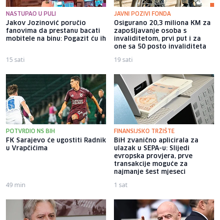
NASTUPAO U PULI
JAVNI POZIVI FONDA
Jakov Jozinović poručio
Osigurano 20,3 miliona KM za
fanovima da prestanu bacati
zapošljavanje osoba s
mobitele na binu: Pogazit ću ih
invaliditetom, prvi put i za
one sa 50 posto invaliditeta
15 sati
19 sati
POTVRDIO NS BIH
FINANSIJSKO TRŽIŠTE
FK Sarajevo će ugostiti Radnik
BiH zvanično aplicirala za
u Vrapčićima
ulazak u SEPA-u: Slijedi
evropska provjera, prve
transakcije moguće za
najmanje šest mjeseci
49 min
1 sat