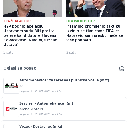
TRAŽE REAKCIJU
OČAJNIČKI POTEZ
HSP podnio apelaciju
Infantino promijenio taktiku,
Ustavnom sudu BiH protiv
izvinio se članicama FIFA-e:
ovjere kandidature Slavena
Napravio sam grešku, neće se
Kovačevića: "Niko nije iznad
više ponoviti
Ustava"
2 sata
2 sata
Oglasi za posao
Automehaničar za teretna i putnička vozila (m/ž)
A.C.I.
Prijava do: 23.08.2026. u 23:59
Serviser - Automehaničar (m)
Arena Motors
Prijava do: 20.08.2026. u 23:59
Vozač - Dostavljač (m/ž)