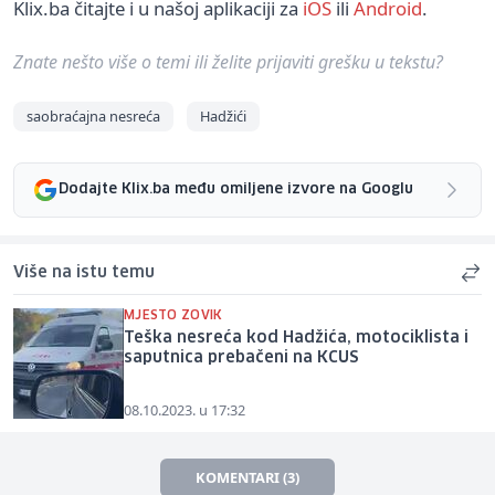
Klix.ba čitajte i u našoj aplikaciji za
iOS
ili
Android
.
Znate nešto više o temi ili želite prijaviti grešku u tekstu?
saobraćajna nesreća
Hadžići
Dodajte Klix.ba među omiljene izvore na Googlu
Više na istu temu
MJESTO ZOVIK
Teška nesreća kod Hadžića, motociklista i
saputnica prebačeni na KCUS
08.10.2023. u 17:32
KOMENTARI (3)