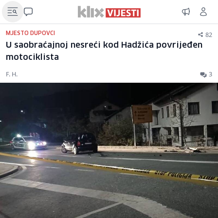
82
MJESTO DUPOVCI
U saobraćajnoj nesreći kod Hadžića povrijeđen
motociklista
F. H.
3