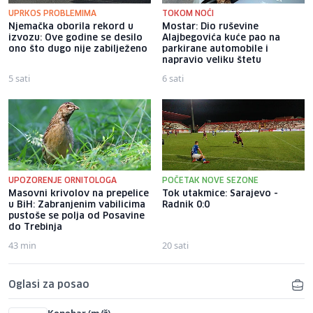
UPRKOS PROBLEMIMA
TOKOM NOĆI
Njemačka oborila rekord u
Mostar: Dio ruševine
izvozu: Ove godine se desilo
Alajbegovića kuće pao na
ono što dugo nije zabilježeno
parkirane automobile i
napravio veliku štetu
5 sati
6 sati
UPOZORENJE ORNITOLOGA
POČETAK NOVE SEZONE
Masovni krivolov na prepelice
Tok utakmice: Sarajevo -
u BiH: Zabranjenim vabilicima
Radnik 0:0
pustoše se polja od Posavine
do Trebinja
43 min
20 sati
Oglasi za posao
Konobar (m/ž)