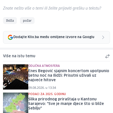
Znate nešto više o temi ili želite prijaviti grešku u tekstu?
Ilidža
požar
Dodajte Klix.ba među omiljene izvore na Googlu
Više na istu temu
ODLIČNA ATMOSFERA
Enes Begović sjajnim koncertom upotpunio
ljetnu noć na Ilidži: Prisutni uživali uz
najveće hitove
09.08.2026. u 13:34
PODACI ZA 2025. GODINU
Slika prirodnog priraštaja u Kantonu
Sarajevo: "Sve je manje djece što si bliže
Sebilju"