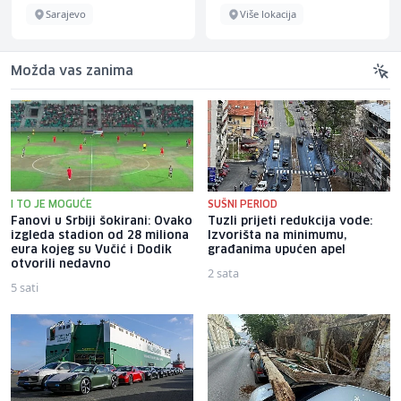
Sarajevo
Više lokacija
Možda vas zanima
I TO JE MOGUĆE
SUŠNI PERIOD
Fanovi u Srbiji šokirani: Ovako
Tuzli prijeti redukcija vode:
izgleda stadion od 28 miliona
Izvorišta na minimumu,
eura kojeg su Vučić i Dodik
građanima upućen apel
otvorili nedavno
2 sata
5 sati