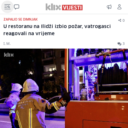
0
ZAPALIO SE DIMNJAK
U restoranu na Ilidži izbio požar, vatrogasci
reagovali na vrijeme
I. M.
3