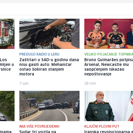
PREDUGO RADIO U LERU
VELIKO POJAČANJE TOPNIK
 Los
Zaštitari u SAD-u godinu dana
Bruno Guimarães potpis
mljen u
nisu gasili auto: Mehaničar
Arsenal, Newcastle mu
rsnice
ostao šokiran stanjem
saopćenjem iskazao
motora
nepoštovanje
7 sati
28 min
IMA VIŠE POVRIJEĐENIH
KLJUČNI PLOVNI PUT
dinama
Sudar tri vozila na
Iranska revolucionarna 