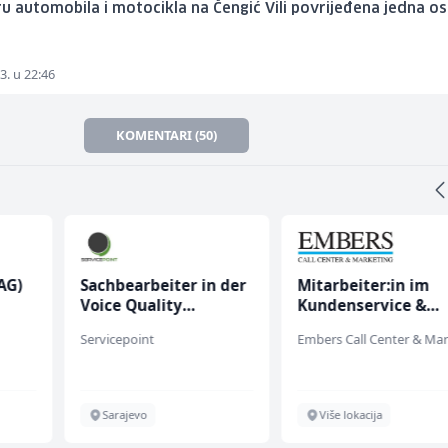
u automobila i motocikla na Čengić Vili povrijeđena jedna o
3. u 22:46
KOMENTARI (50)
AG)
Sachbearbeiter in der
Mitarbeiter:in im
Voice Quality
Kundenservice &
Management (m/w)
Support (m/w/d)
Servicepoint
Sarajevo
Više lokacija