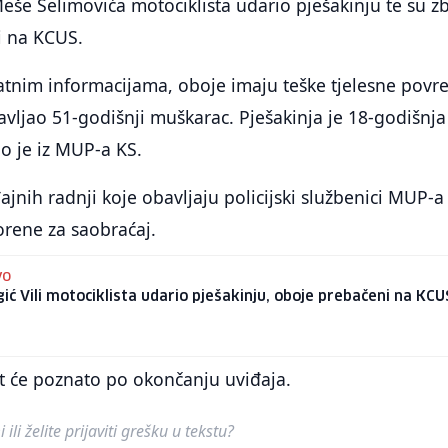
 Meše Selimovića motociklista udario pješakinju te su z
i na KCUS.
tnim informacijama, oboje imaju teške tjelesne povr
vljao 51-godišnji muškarac. Pješakinja je 18-godišnja
o je iz MUP-a KS.
ajnih radnji koje obavljaju policijski službenici MUP-a
vorene za saobraćaj.
VO
ić Vili motociklista udario pješakinju, oboje prebačeni na KCU
it će poznato po okončanju uviđaja.
ili želite prijaviti grešku u tekstu?