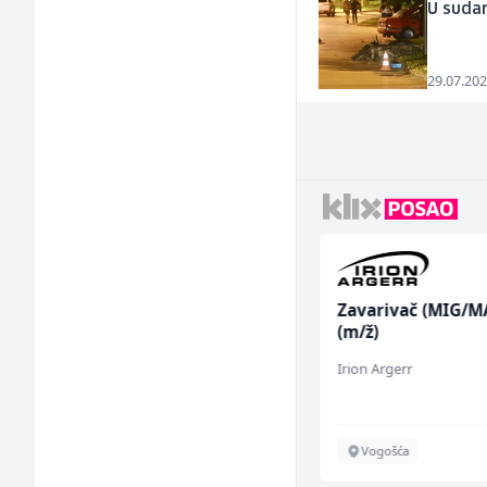
U sudar
29.07.202
Limar (m)
Zavarivač (MIG/M
(m/ž)
Mountain
Irion Argerr
Sarajevo
Vogošća