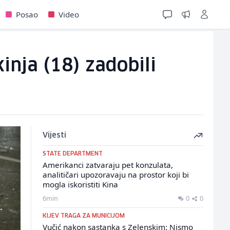
Posao
Video
kinja (18) zadobili
Vijesti
STATE DEPARTMENT
Amerikanci zatvaraju pet konzulata,
analitičari upozoravaju na prostor koji bi
mogla iskoristiti Kina
6min
0
0
KIJEV TRAGA ZA MUNICIJOM
Vučić nakon sastanka s Zelenskim: Nismo