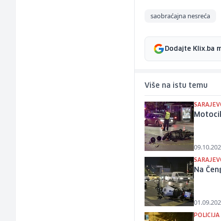
saobraćajna nesreća
Dodajte Klix.ba 
Više na istu temu
SARAJEV
Motocik
09.10.202
SARAJEV
Na Čeng
01.09.202
POLICIJA