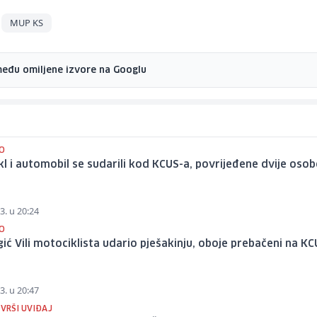
MUP KS
među omiljene izvore na Googlu
O
l i automobil se sudarili kod KCUS-a, povrijeđene dvije osob
3. u 20:24
O
ić Vili motociklista udario pješakinju, oboje prebačeni na K
3. u 20:47
 VRŠI UVIĐAJ