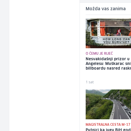
Možda vas zanima
O ČEMU JE RIJEČ
Nesvakidašnji prizor u
Angelesu: Muškarac sni
billboardu nasred rask
1 sat
MAGISTRALNA CESTA M-17
Putnici ka jugu BiH go