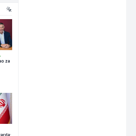
A
ao za
garda: