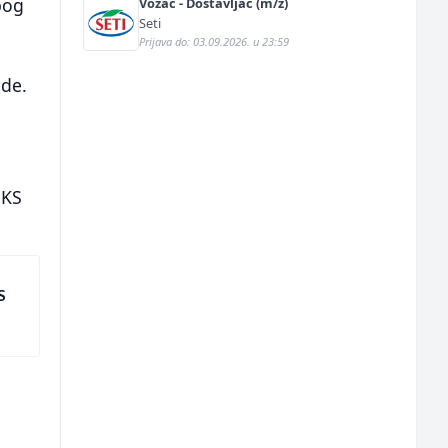
bog
Vozač - Dostavljač (m/ž)
Seti
Prijava do: 03.09.2026. u 23:59
ede.
 KS
S