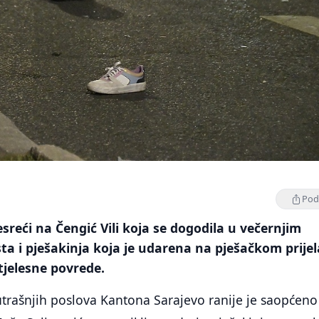
Podi
sreći na Čengić Vili koja se dogodila u večernjim
ta i pješakinja koja je udarena na pješačkom prije
 tjelesne povrede.
utrašnjih poslova Kantona Sarajevo ranije je saopćeno