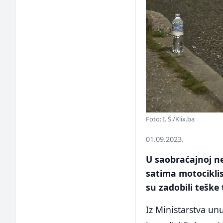
Foto: I. Š./Klix.ba
01.09.2023.
U saobraćajnoj ne
satima motociklis
su zadobili teške
Iz Ministarstva un