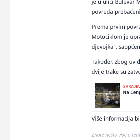
je u ulici Bulevar
povreda prebačen
Prema prvim povra
Motociklom je upra
djevojka", saopćen
Također, zbog uviđ
dvije trake su zat
SARAJE
Na Čeng
Više informacija b
Znate nešto više o temi 