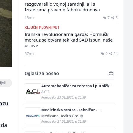
razgovarali o vojnoj saradnji, ali s
Izraelcima pravimo fabriku dronova
13min
7
5
KLJUČNI PLOVNI PUT
Iranska revolucionarna garda: Hormuški
moreuz se otvara tek kad SAD ispuni naše
uslove
57min
9
24
Oglasi za posao
jeli
Automehaničar za teretna i putnička
vozila (m/ž)
A.C.I.
Prijava do: 23.08.2026. u 23:59
lazu
Medicinska sestra - Tehničar -
Anestetičar (m/ž)
Medicana Health Group
Prijava do: 21.08.2026. u 23:59
 da