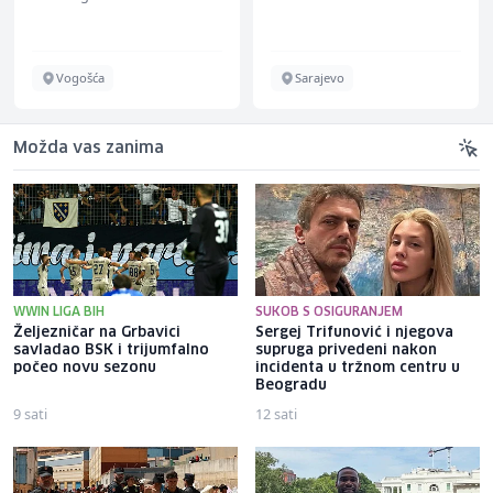
Vogošća
Sarajevo
Možda vas zanima
WWIN LIGA BIH
SUKOB S OSIGURANJEM
Željezničar na Grbavici
Sergej Trifunović i njegova
savladao BSK i trijumfalno
supruga privedeni nakon
počeo novu sezonu
incidenta u tržnom centru u
Beogradu
9 sati
12 sati