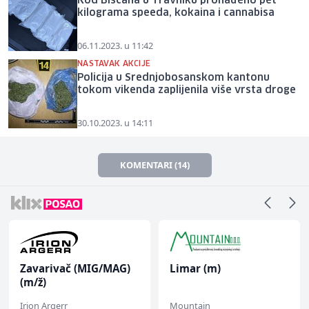
Kod Bišćana u Travniku pronađeno pet
kilograma speeda, kokaina i cannabisa
06.11.2023. u 11:42
NASTAVAK AKCIJE
Policija u Srednjobosanskom kantonu
tokom vikenda zaplijenila više vrsta droge
30.10.2023. u 14:11
KOMENTARI (14)
Zavarivač (MIG/MAG)
Limar (m)
(m/ž)
Irion Argerr
Mountain