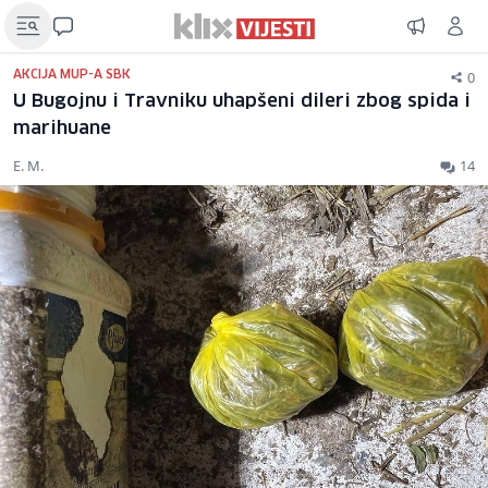
0
AKCIJA MUP-A SBK
U Bugojnu i Travniku uhapšeni dileri zbog spida i
marihuane
E. M.
14