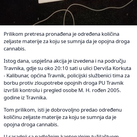
Prilikom pretresa pronađena je određena količina
zeljaste materije za koju se sumnja da je opojna droga
cannabis.
Istog dana, uspješna akcija je izvedena i na području
Travnika, gdje su oko 20:10 sati u ulici Derviša Korkuta
- Kalibunar, općina Travnik, policijski službenici tima za
borbu protiv zloupotrebe opojnih droga PU Travnik
izvršili kontrolu i pregled osobe M. H. rođen 2005.
godine iz Travnika.
Tom prilikom, isti je dobrovoljno predao određenu
količinu zeljaste materije za koju se sumnja da je
opojna droga cannabis.
U saradnji sa nadležnim kantonalnim tužilaštvom