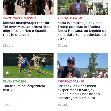
KAŽNJAVANJE MADRIDA
POTOPILO GA IME
Kineski obavještajci razotkrili
Kada islamofobija zavlada:
Tel Aviv: Mossad orkestrirao
Trump podržao kršćanina
migrantsku krizu u Španiji,
Amira Hassana, on izgubio od
riječ je o osveti
kandidata koji je odustao od
utrke
23 sata
13 sati
PRVENSTVO BIH
PRIVUKAO PAŽNJU
Tok utakmice: Željezničar -
Britanski novinar izveo
BSK 2:1
eksperiment u Sarajevu:
Skinuo cipele i bos hodao
Baščaršijom 30 minuta
11 sati
10 sati