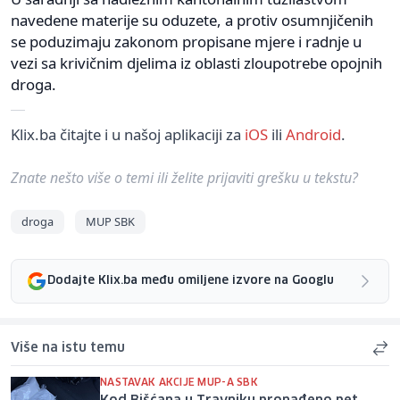
navedene materije su oduzete, a protiv osumnjičenih
se poduzimaju zakonom propisane mjere i radnje u
vezi sa krivičnim djelima iz oblasti zloupotrebe opojnih
droga.
Klix.ba čitajte i u našoj aplikaciji za
iOS
ili
Android
.
Znate nešto više o temi ili želite prijaviti grešku u tekstu?
droga
MUP SBK
Dodajte Klix.ba među omiljene izvore na Googlu
Više na istu temu
NASTAVAK AKCIJE MUP-A SBK