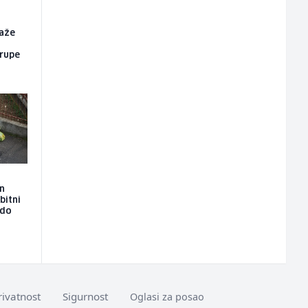
aže
grupe
n
bitni
 do
rivatnost
Sigurnost
Oglasi za posao