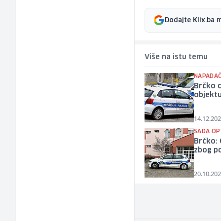
Dodajte Klix.ba 
Više na istu temu
NAPADAČ
Brčko d
objekt
14.12.202
SADA OP
Brčko: 
zbog po
20.10.202