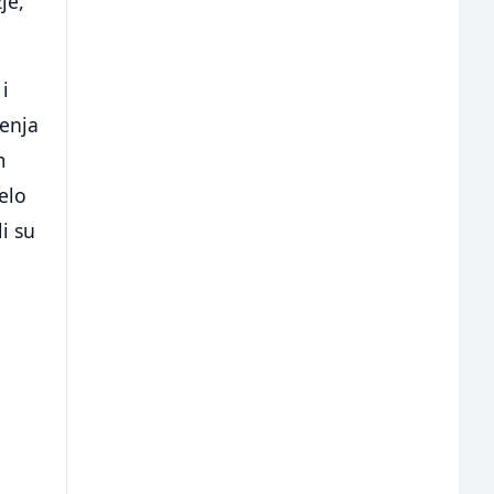
je,
 i
šenja
m
elo
i su