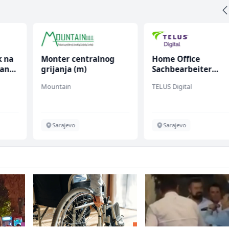
k na
Monter centralnog
Home Office
anju
grijanja (m)
Sachbearbeiter
(m/w/d) für einen
Mountain
TELUS Digital
bekannten deutsch
Energieversorger
Sarajevo
Sarajevo