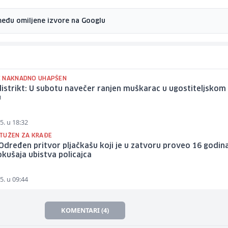
među omiljene izvore na Googlu
 NAKNADNO UHAPŠEN
istrikt: U subotu navečer ranjen muškarac u ugostiteljskom
u
5. u 18:32
TUŽEN ZA KRAĐE
Određen pritvor pljačkašu koji je u zatvoru proveo 16 godin
kušaja ubistva policajca
5. u 09:44
KOMENTARI (4)