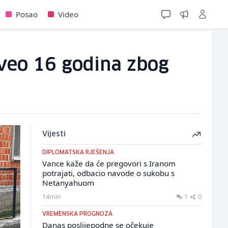
Posao
Video
oveo 16 godina zbog
Vijesti
DIPLOMATSKA RJEŠENJA
Vance kaže da će pregovori s Iranom
potrajati, odbacio navode o sukobu s
Netanyahuom
14min
1
0
VREMENSKA PROGNOZA
Danas poslijepodne se očekuje