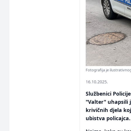
Fotografija je ilustrativno
16.10.2025.
Službenici Polici
"Valter" uhapsili
krivičnih djela k
ubistva policajca.