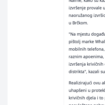
Naime, kako su kaza
izvršenje provale 
naoružanog izvrši
u Brčkom.
"Na mjestu događaj
pištolj marke Whal
mobilnih telefona,
raznim apoenima, d
izvršenja krivičnih
distrikta", kazali su
Realizirajući ovu a
uhapšeni u protekl
krivičnih djela i t