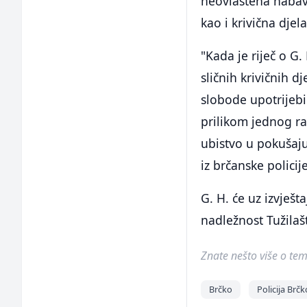
neovlaštena nabavka
kao i krivična djel
"Kada je riječ o G.
sličnih krivičnih 
slobode upotrijebi
prilikom jednog ra
ubistvo u pokušaju
iz brčanske policije
G. H. će uz izvješt
nadležnost Tužilašt
Znate nešto više o temi 
Brčko
Policija Brčk