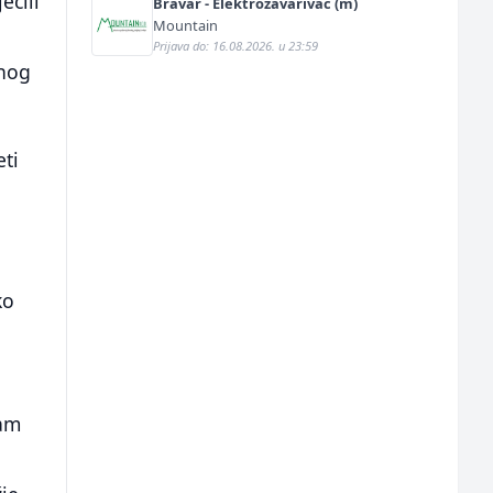
ečili
Bravar - Elektrozavarivač (m)
Mountain
Prijava do: 16.08.2026. u 23:59
enog
eti
ko
dam