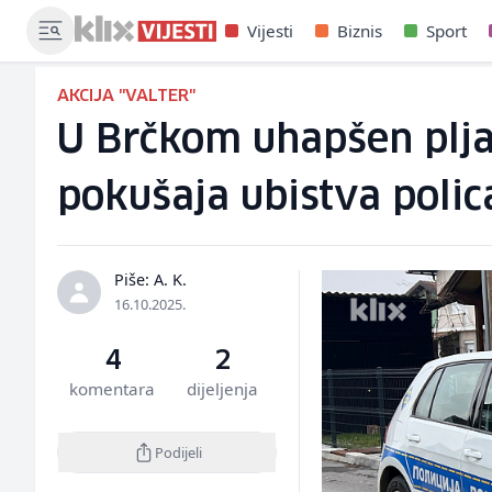
Vijesti
Biznis
Sport
AKCIJA "VALTER"
U Brčkom uhapšen plja
pokušaja ubistva polic
Piše: A. K.
16.10.2025.
4
2
komentara
dijeljenja
Podijeli