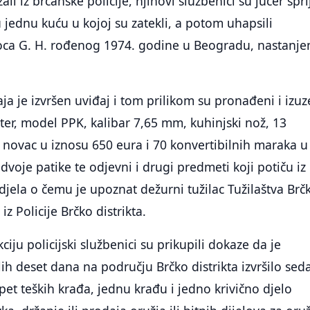
li iz brčanske policije, njihovi službenici su jučer sprij
u jednu kuću u kojoj su zatekli, a potom uhapsili
oca G. H. rođenog 1974. godine u Beogradu, nastanj
a je izvršen uviđaj i tom prilikom su pronađeni i izuz
ter, model PPK, kalibar 7,65 mm, kuhinjski nož, 13
 novac u iznosu 650 eura i 70 konvertibilnih maraka u
voje patike te odjevni i drugi predmeti koji potiču iz
 djela o čemu je upoznat dežurni tužilac Tužilaštva Brč
 iz Policije Brčko distrikta.
kciju policijski službenici su prikupili dokaze da je
ih deset dana na području Brčko distrikta izvršilo se
o pet teških krađa, jednu krađu i jedno krivično djelo