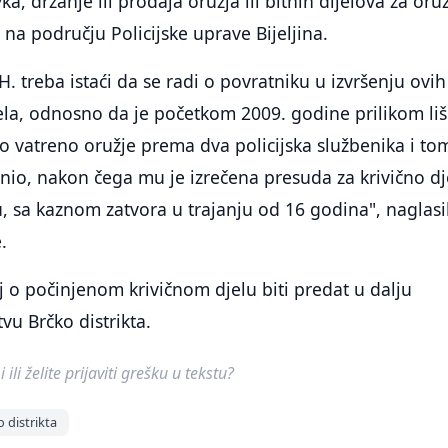
, držanje ili prodaja oružja ili bitnih dijelova za oruž
a na području Policijske uprave Bijeljina.
 H. treba istaći da se radi o povratniku u izvršenju ovih
djela, odnosno da je početkom 2009. godine prilikom li
o vatreno oružje prema dva policijska službenika i to
nio, nakon čega mu je izrečena presuda za krivično dj
, sa kaznom zatvora u trajanju od 16 godina", naglasil
.
aj o počinjenom krivičnom djelu biti predat u dalju
vu Brčko distrikta.
ili želite prijaviti grešku u tekstu?
o distrikta