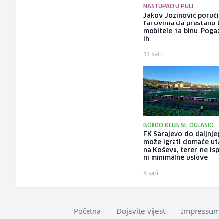
NASTUPAO U PULI
Jakov Jozinović poruč
fanovima da prestanu 
mobitele na binu: Pogaz
ih
11 sati
BORDO KLUB SE OGLASIO
FK Sarajevo do daljnje
može igrati domaće ut
na Koševu, teren ne is
ni minimalne uslove
8 sati
Dojavite vijest
Impressu
Početna