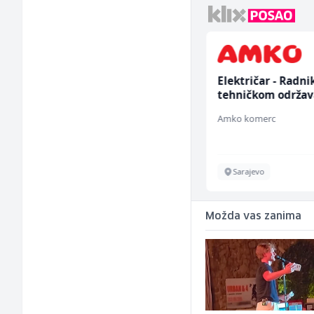
Komercijalni
Električar - Radni
službenik (m/ž)
tehničkom održav
(m/ž)
Euro-Asfalt
Amko komerc
Više lokacija
Sarajevo
Možda vas zanima