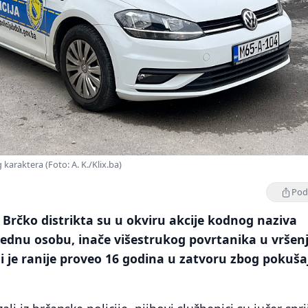
g karaktera (Foto: A. K./Klix.ba)
Podi
je Brčko distrikta su u okviru akcije kodnog naziva
 jednu osobu, inače višestrukog povrtanika u vršen
oji je ranije proveo 16 godina u zatvoru zbog pokuša