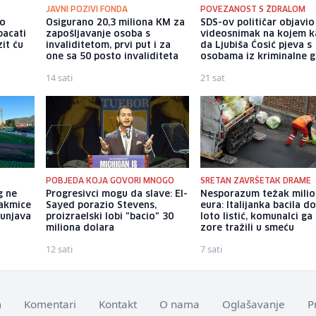
JAVNI POZIVI FONDA
POVEZANOST S ŽDRALOM
io
Osigurano 20,3 miliona KM za
SDS-ov političar objavio
bacati
zapošljavanje osoba s
videosnimak na kojem k
it ću
invaliditetom, prvi put i za
da Ljubiša Ćosić pjeva s
one sa 50 posto invaliditeta
osobama iz kriminalne 
14 sati
21 sat
POBJEDA KOJA GOVORI MNOGO
SRETAN ZAVRŠETAK DRAME
g ne
Progresivci mogu da slave: El-
Nesporazum težak milio
akmice
Sayed porazio Stevens,
eura: Italijanka bacila do
punjava
proizraelski lobi "bacio" 30
loto listić, komunalci ga
miliona dolara
zore tražili u smeću
12 sati
7 sati
m
Komentari
Kontakt
O nama
Oglašavanje
P