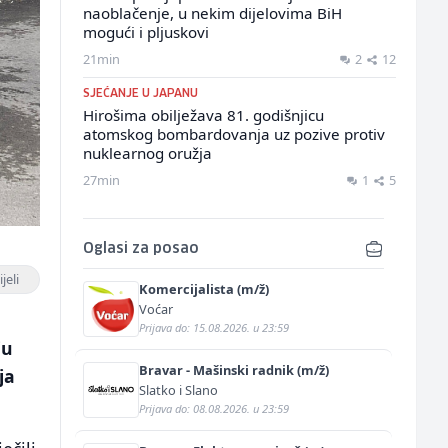
naoblačenje, u nekim dijelovima BiH
mogući i pljuskovi
21min
2
12
SJEĆANJE U JAPANU
Hirošima obilježava 81. godišnjicu
atomskog bombardovanja uz pozive protiv
nuklearnog oružja
27min
1
5
Oglasi za posao
jeli
Komercijalista (m/ž)
Voćar
Prijava do: 15.08.2026. u 23:59
ju
Bravar - Mašinski radnik (m/ž)
ja
Slatko i Slano
Prijava do: 08.08.2026. u 23:59