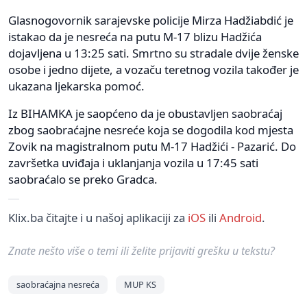
Glasnogovornik sarajevske policije Mirza Hadžiabdić je
istakao da je nesreća na putu M-17 blizu Hadžića
dojavljena u 13:25 sati. Smrtno su stradale dvije ženske
osobe i jedno dijete, a vozaču teretnog vozila također je
ukazana ljekarska pomoć.
Iz BIHAMKA je saopćeno da je obustavljen saobraćaj
zbog saobraćajne nesreće koja se dogodila kod mjesta
Zovik na magistralnom putu M-17 Hadžići - Pazarić. Do
završetka uviđaja i uklanjanja vozila u 17:45 sati
saobraćalo se preko Gradca.
Klix.ba čitajte i u našoj aplikaciji za
iOS
ili
Android
.
Znate nešto više o temi ili želite prijaviti grešku u tekstu?
saobraćajna nesreća
MUP KS