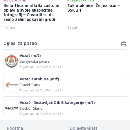
META UCJENE
PRVENSTVO BIH
Bella Thorne otkrila zašto je
Tok utakmice: Željezničar -
objavila svoje eksplicitne
BSK 2:1
fotografije: Govorili su da
samo želim pokazati grudi
40 min
12 sati
Oglasi za posao
Vozač (m/ž)
Sarajevska pivara
Prijava do: 23.08.2026. u 23:59
Vozač autobusa (m/ž)
Travel-Trans
Prijava do: 23.08.2026. u 23:59
Vozač - Dostavljač C ili B kategorije (m/ž)
Slatko i Slano
Prijava do: 10.08.2026. u 23:59
Početna
Dojavite vijest