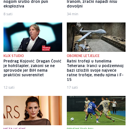
nogom srušio dron pun
Iranom, zračni napadi nisu
eksploziva
dovoljni
8 sati
34 min
KLIX STUDIO
OBORENE LETJELICE
Predrag Kojović: Dragan Čović
Ratni trofeji u tunelima
je hohštapler, zakoni se ne
Teherana: Iranci u podzemnoj
sprovode jer BiH nema
bazi izložili svoje najveće
praktični suverenitet
ratne trofeje, među njima i F-
15
12 sati
17 sati