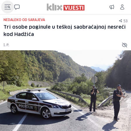
53
NEDALEKO OD SARAJEVA
Tri osobe poginule u teškoj saobraćajnoj nesreći
kod Hadžića
I. P.