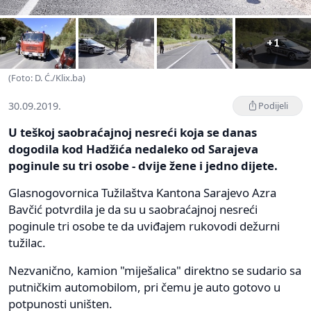
+1
(Foto: D. Ć./Klix.ba)
30.09.2019.
Podijeli
U teškoj saobraćajnoj nesreći koja se danas
dogodila kod Hadžića nedaleko od Sarajeva
poginule su tri osobe - dvije žene i jedno dijete.
Glasnogovornica Tužilaštva Kantona Sarajevo Azra
Bavčić potvrdila je da su u saobraćajnoj nesreći
poginule tri osobe te da uviđajem rukovodi dežurni
tužilac.
Nezvanično, kamion "miješalica" direktno se sudario sa
putničkim automobilom, pri čemu je auto gotovo u
potpunosti uništen.