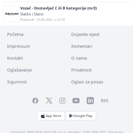
Vozač - Dostavljač C ili B kategorije (m/ž)
Slatko i Slano
Prijava do: 10.08.2026. u 23:59
Početna
Dojavite vijest
Impressum
Komentari
Kontakt
O nama
Oglašavanje
Privatnost
Sigurnost
Oglasi za posao
Facebook
YouTube
LinkedIn
Twitter
Instagram
RSS
App Store
Google Play
Copyright 2000-2026 InterSoft d.o.o. Sarajevo. ISSN 2566-3771. Sva prava