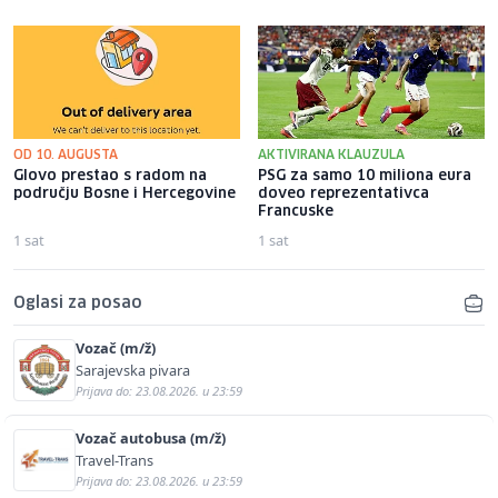
OD 10. AUGUSTA
AKTIVIRANA KLAUZULA
Glovo prestao s radom na
PSG za samo 10 miliona eura
području Bosne i Hercegovine
doveo reprezentativca
Francuske
1 sat
1 sat
Oglasi za posao
Vozač (m/ž)
Sarajevska pivara
Prijava do: 23.08.2026. u 23:59
Vozač autobusa (m/ž)
Travel-Trans
Prijava do: 23.08.2026. u 23:59