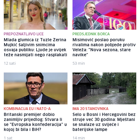
PREPOZNATLJIVO LICE
PREDSJEDNIK BORCA
Mlada glumica iz Tuzle Zerina
Misimović poslao poruku
Mujkić šaljivim snimcima
rivalima nakon pobjede protiv
osvaja publiku: Ljude je uvijek
Veleža: "Nova sezona, stare
teže nasmijati nego rasplakati
navike"
12 sati
53 min
KOMBINACIJA EU I NATO-A
IMA 20 STANOVNIKA
Britanski premijer dobio
Selo u Bosni i Hercegovini bez
zanimljiv prijedlog: Stvara li
struje već 30 godina: Mještani
se "Evropska konfederacija" u
se snalaze uz svijeće i
kojoj bi bila i BiH?
baterijske lampe
1 sat
14 min