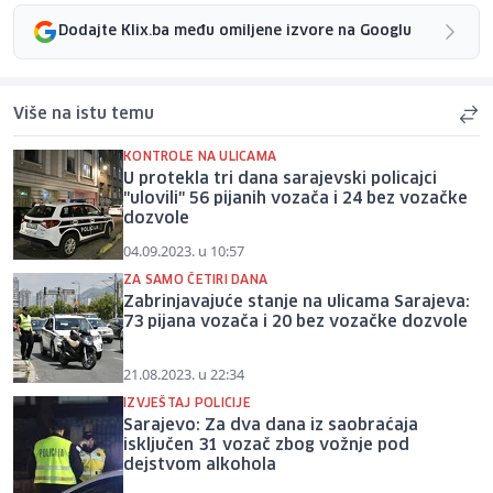
Dodajte Klix.ba među omiljene izvore na Googlu
Više na istu temu
KONTROLE NA ULICAMA
U protekla tri dana sarajevski policajci
"ulovili" 56 pijanih vozača i 24 bez vozačke
dozvole
04.09.2023. u 10:57
ZA SAMO ČETIRI DANA
Zabrinjavajuće stanje na ulicama Sarajeva:
73 pijana vozača i 20 bez vozačke dozvole
21.08.2023. u 22:34
IZVJEŠTAJ POLICIJE
Sarajevo: Za dva dana iz saobraćaja
isključen 31 vozač zbog vožnje pod
dejstvom alkohola