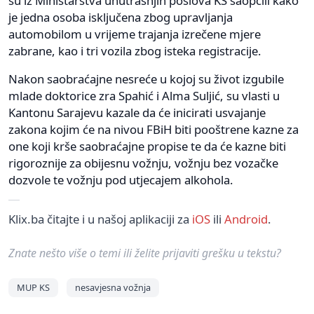
su iz Ministarstva unutrašnjih poslova KS saopćili kako
je jedna osoba isključena zbog upravljanja
automobilom u vrijeme trajanja izrečene mjere
zabrane, kao i tri vozila zbog isteka registracije.
Nakon saobraćajne nesreće u kojoj su život izgubile
mlade doktorice zra Spahić i Alma Suljić, su vlasti u
Kantonu Sarajevu kazale da će inicirati usvajanje
zakona kojim će na nivou FBiH biti pooštrene kazne za
one koji krše saobraćajne propise te da će kazne biti
rigoroznije za obijesnu vožnju, vožnju bez vozačke
dozvole te vožnju pod utjecajem alkohola.
Klix.ba čitajte i u našoj aplikaciji za
iOS
ili
Android
.
Znate nešto više o temi ili želite prijaviti grešku u tekstu?
MUP KS
nesavjesna vožnja