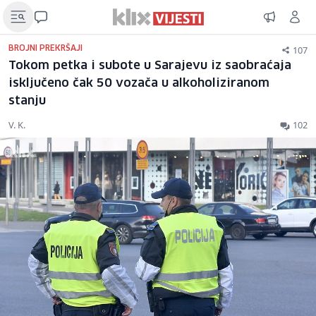
107
BROJNI PREKRŠAJI
Tokom petka i subote u Sarajevu iz saobraćaja
isključeno čak 50 vozača u alkoholiziranom
stanju
V. K.
102