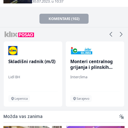
30.07.2023. u 10:37
KOMENTARI (102)
Skladišni radnik (m/ž)
Monteri centralnog
grijanja i plinskih
instalacija (m)
Lidl BH
Interclima
Lepenica
Sarajevo
Možda vas zanima