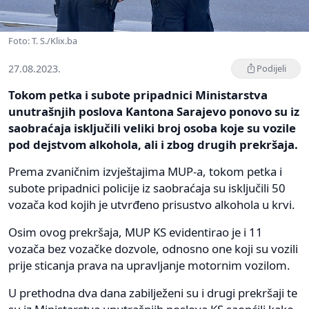
Foto: T. S./Klix.ba
27.08.2023.
Podijeli
Tokom petka i subote pripadnici Ministarstva
unutrašnjih poslova Kantona Sarajevo ponovo su iz
saobraćaja isključili veliki broj osoba koje su vozile
pod dejstvom alkohola, ali i zbog drugih prekršaja.
Prema zvaničnim izvještajima MUP-a, tokom petka i
subote pripadnici policije iz saobraćaja su isključili 50
vozača kod kojih je utvrđeno prisustvo alkohola u krvi.
Osim ovog prekršaja, MUP KS evidentirao je i 11
vozača bez vozačke dozvole, odnosno one koji su vozili
prije sticanja prava na upravljanje motornim vozilom.
U prethodna dva dana zabilježeni su i drugi prekršaji te