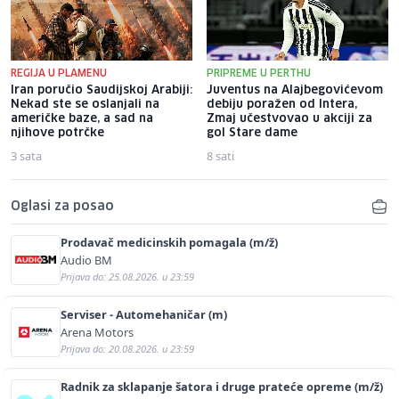
REGIJA U PLAMENU
PRIPREME U PERTHU
Iran poručio Saudijskoj Arabiji:
Juventus na Alajbegovićevom
Nekad ste se oslanjali na
debiju poražen od Intera,
američke baze, a sad na
Zmaj učestvovao u akciji za
njihove potrčke
gol Stare dame
3 sata
8 sati
Oglasi za posao
Prodavač medicinskih pomagala (m/ž)
Audio BM
Prijava do: 25.08.2026. u 23:59
Serviser - Automehaničar (m)
Arena Motors
Prijava do: 20.08.2026. u 23:59
Radnik za sklapanje šatora i druge prateće opreme (m/ž)