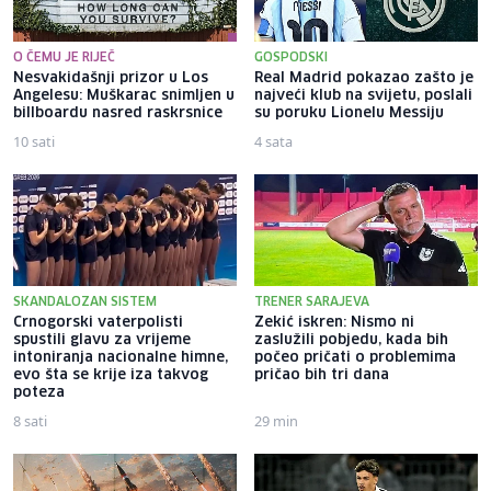
O ČEMU JE RIJEČ
GOSPODSKI
Nesvakidašnji prizor u Los
Real Madrid pokazao zašto je
Angelesu: Muškarac snimljen u
najveći klub na svijetu, poslali
billboardu nasred raskrsnice
su poruku Lionelu Messiju
10 sati
4 sata
SKANDALOZAN SISTEM
TRENER SARAJEVA
Crnogorski vaterpolisti
Zekić iskren: Nismo ni
spustili glavu za vrijeme
zaslužili pobjedu, kada bih
intoniranja nacionalne himne,
počeo pričati o problemima
evo šta se krije iza takvog
pričao bih tri dana
poteza
8 sati
29 min