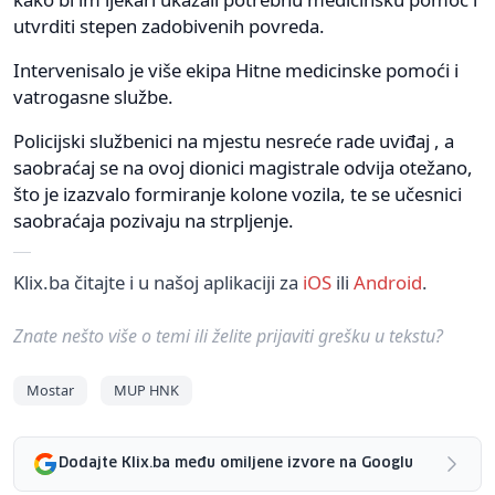
utvrditi stepen zadobivenih povreda.
Intervenisalo je više ekipa Hitne medicinske pomoći i
vatrogasne službe.
Policijski službenici na mjestu nesreće rade uviđaj , a
saobraćaj se na ovoj dionici magistrale odvija otežano,
što je izazvalo formiranje kolone vozila, te se učesnici
saobraćaja pozivaju na strpljenje.
Klix.ba čitajte i u našoj aplikaciji za
iOS
ili
Android
.
Znate nešto više o temi ili želite prijaviti grešku u tekstu?
Mostar
MUP HNK
Dodajte Klix.ba među omiljene izvore na Googlu