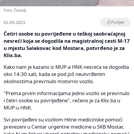
Foto: Čitatelj
02.09.2023.
Podijeli
Četiri osobe su povrijeđene u teškoj saobraćajnoj
nesreći koja se dogodila na magistralnoj cesti M-17
u mjestu Salakovac kod Mostara, potvrđeno je za
Klix.ba.
Kako nam je kazano iz MUP-a HNK nesreća se dogodila
oko 14:30 sati, kada se pod još neutvrđenim
okolnostima prevrnulo motorno vozilo.
"Prema prvim informacijama jedno vozilo se prevrnulo
i četiri osobe su povrijeđene", rečeno je za Klix.ba u
MUP-u HNK.
Svi povrijeđeni su vozilom Hitne medicinske pomoći
prevezeni u Centar urgentne medicine u SKB Mostar,
kako bi im ljekari ukazali potrebnu medicinsku pomoć i