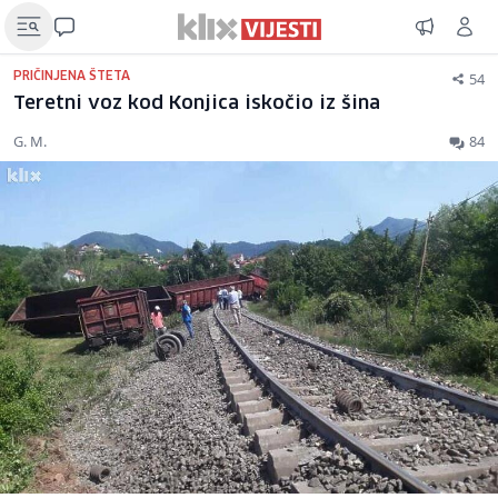
54
PRIČINJENA ŠTETA
Teretni voz kod Konjica iskočio iz šina
G. M.
84