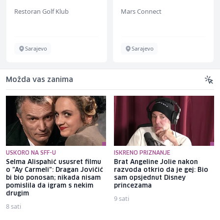
(m/ž)
Restoran Golf Klub
Mars Connect
Sarajevo
Sarajevo
Možda vas zanima
USKORO NA SFF-U
ISKRENO PRIZNANJE
Selma Alispahić ususret filmu
Brat Angeline Jolie nakon
o "Ay Carmeli": Dragan Jovičić
razvoda otkrio da je gej: Bio
bi bio ponosan; nikada nisam
sam opsjednut Disney
pomislila da igram s nekim
princezama
drugim
9 sati
8 sati