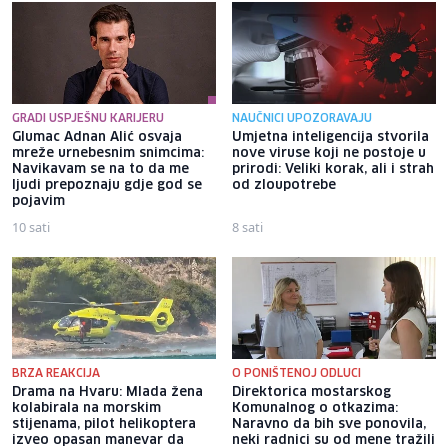
GRADI USPJEŠNU KARIJERU
NAUČNICI UPOZORAVAJU
Glumac Adnan Alić osvaja
Umjetna inteligencija stvorila
mreže urnebesnim snimcima:
nove viruse koji ne postoje u
Navikavam se na to da me
prirodi: Veliki korak, ali i strah
ljudi prepoznaju gdje god se
od zloupotrebe
pojavim
10 sati
8 sati
BRZA REAKCIJA
O PONIŠTENOJ ODLUCI
Drama na Hvaru: Mlada žena
Direktorica mostarskog
kolabirala na morskim
Komunalnog o otkazima:
stijenama, pilot helikoptera
Naravno da bih sve ponovila,
izveo opasan manevar da
neki radnici su od mene tražili