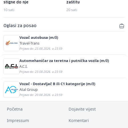
stigne do nje
zaštitu
10 sati
20 sati
Oglasi za posao
Vozač autobusa (m/ž)
Travel-Trans
Prijava do: 23.08.2026. u 23:59
Automehaničar za teretna i putnička vozila (m/ž)
A.C.I.
Prijava do: 23.08.2026. u 23:59
Vozač - Dostavljač B ili C1 kategorije (m/ž)
Atal Group
Prijava do: 20.08.2026. u 23:59
Početna
Dojavite vijest
Impressum
Komentari