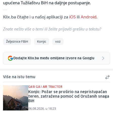
upućena Tužilaštvu BiH na daljnje postupanje.
Klix.ba čitajte i u našoj aplikaciji za
iOS
ili
Android
.
Znate nešto više o temi ili želite prijaviti grešku u tekstu?
Željeznice FBiH
Konjic
voz
Dodajte Klix.ba među omiljene izvore na Googlu
Više na istu temu
GASI GA I AIR TRACTOR
Konjic: Požar se proširio na nepristupačan
teren, zatražena pomoć od Oružanih snaga
BiH
06.08.2026. u 18:23