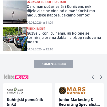
OČEKUJU SE I AIR TRACTORI
Ogroman požar se širi Konjicem, neki
dijelovi se ne vide od dima: "Koristimo
nadljudske napore, čekamo pomoć"
06.08.2026. u 11:09
RIBIĆKI MOST
Gužve u Konjicu nema, ali kolone se
formiraju prema Jablanici zbog radova na
mostu
04.08.2026. u 12:10
KOMENTARI (84)
Kuhinjski pomoćnik
Junior Marketing &
(m/ž)
Recruiting Specialist