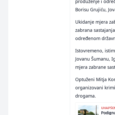
produženje i odre
Borisu Grujiću, J
Ukidanje mjera za
zabrana sastajanj
određenom držav
Istovremeno, isti
Jovanu Šumanu, Ig
mjera zabrane sas
Optuženi Mitja Kont
organizovani krimi
drogama.
UHAPŠEN
Podignu