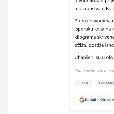
međunarodni prijen
inostranstva u Bos
Prema navodima opt
isporuku kokaina n
kilograma skrivene
tržištu dostiže izn
Uhapšeni su u okvi
Znate nešto više o temi 
Sud BiH
Akcija Ma
Dodajte Klix.ba 