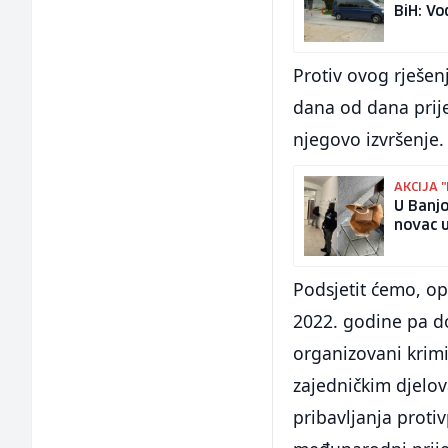
BiH: V
Protiv ovog rješenj
dana od dana prije
njegovo izvršenje.
AKCIJA 
U Banjo
novac 
Podsjetit ćemo, op
2022. godine pa do
organizovani krimi
zajedničkim djelov
pribavljanja protiv