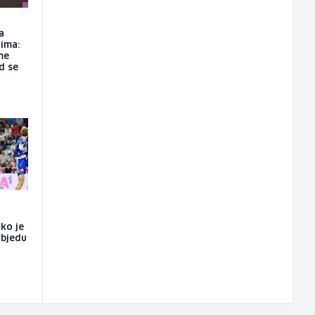
a
ima:
me
d se
ako je
objedu