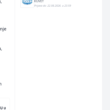
,
KUVET
Prijava do: 22.08.2026. u 23:59
nje
u,
m
EU u