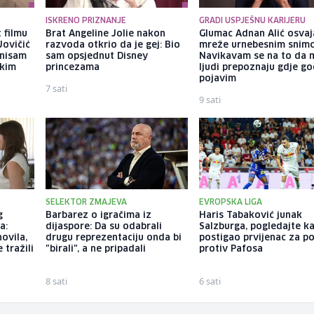
ISKRENO PRIZNANJE
GRADI USPJEŠNU KARIJERU
 filmu
Brat Angeline Jolie nakon
Glumac Adnan Alić osvaj
Jovičić
razvoda otkrio da je gej: Bio
mreže urnebesnim snimc
 nisam
sam opsjednut Disney
Navikavam se na to da 
ekim
princezama
ljudi prepoznaju gdje go
pojavim
7 sati
9 sati
SELEKTOR ZMAJEVA
EVROPSKA LIGA
g
Barbarez o igračima iz
Haris Tabaković junak
a:
dijaspore: Da su odabrali
Salzburga, pogledajte k
ovila,
drugu reprezentaciju onda bi
postigao prvijenac za p
 tražili
"birali", a ne pripadali
protiv Pafosa
8 sati
6 sati