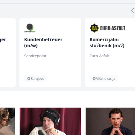
jer
Kundenbetreuer
Komercijalni
(m/w)
službenik (m/ž)
Servicepoint
Euro-Asfalt
Sarajevo
Više lokacija