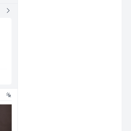
Konobar - Barmen (m/
Voditelj poslovnice
ž)
salona namještaja (m
ž)
Hotel Nomad
Kalea
Sarajevo
Više lokacija