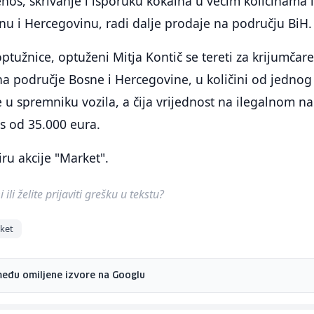
os, skrivanje i isporuku kokaina u većim količinama i
nu i Hercegovinu, radi dalje prodaje na području BiH.
užnice, optuženi Mitja Kontič se tereti za krijumčare
a područje Bosne i Hercegovine, u količini od jednog
 u spremniku vozila, a čija vrijednost na ilegalnom na
os od 35.000 eura.
ru akcije "Market".
ili želite prijaviti grešku u tekstu?
rket
među omiljene izvore na Googlu