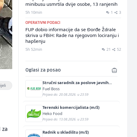
minibusu usmrtila dvije osobe, 13 ranjenih
5h 10min
1
3
OPERATIVNI PODACI
FUP dobio informacije da se Đorđe Ždrale
skriva u FBiH: Rade na njegovom lociranju i
hapšenju
5h 52min
21
52
Oglasi za posao
Stručni saradnik za poslove javnih
jeli
nabavki (m/ž)
Fuel Boss
Prijava do: 20.08.2026. u 23:59
Terenski komercijalista (m/ž)
Heko Food
Prijava do: 13.08.2026. u 23:59
H za
Radnik u skladištu (m/ž)