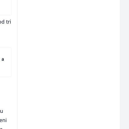
d tri
 a
ju
teni