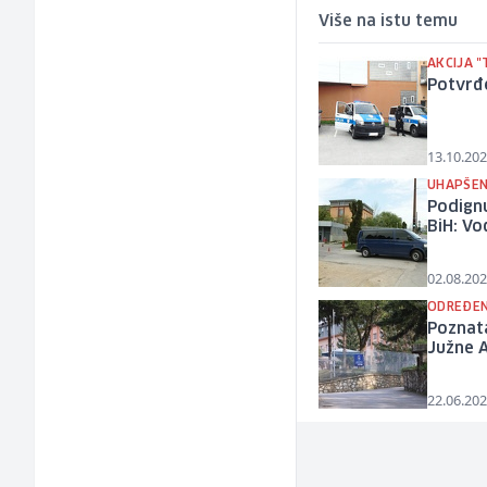
Više na istu temu
AKCIJA 
Potvrđe
13.10.202
UHAPŠENI
Podignu
BiH: V
02.08.202
ODREĐEN
Poznata
Južne 
22.06.202