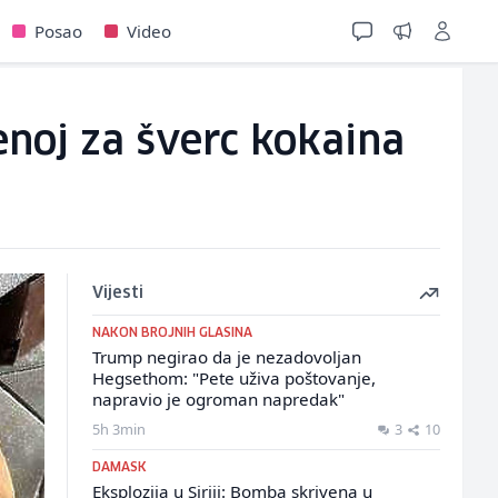
Posao
Video
noj za šverc kokaina
Vijesti
NAKON BROJNIH GLASINA
Trump negirao da je nezadovoljan
Hegsethom: "Pete uživa poštovanje,
napravio je ogroman napredak"
5h 3min
3
10
DAMASK
Eksplozija u Siriji: Bomba skrivena u