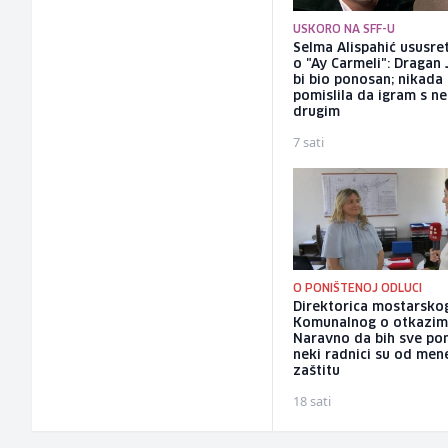
USKORO NA SFF-U
Selma Alispahić ususret
o "Ay Carmeli": Dragan 
bi bio ponosan; nikada
pomislila da igram s n
drugim
7 sati
O PONIŠTENOJ ODLUCI
Direktorica mostarsko
Komunalnog o otkazim
Naravno da bih sve pon
neki radnici su od mene
zaštitu
18 sati