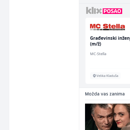
Kuhinjski pomoćnik
Građevinski inžen
(m/ž)
(m/ž)
Restoran Golf Klub
MC-Stella
Sarajevo
Velika Kladuša
Možda vas zanima