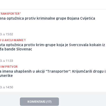
"TRANSPORTER"
na optužnica protiv kriminalne grupe Bojana Cvijetića
3. u 15:02
 U AKCIJI MARKET
ta optužnica protiv krim-grupe koja je švercovala kokain iz
ođa bande Slovenac
3. u 11:33
 IM PRITVOR
 imena uhapšenih u akciji "Transporter": Krijumčarili drogu i
Amerike
3. u 14:50
KOMENTARI (17)