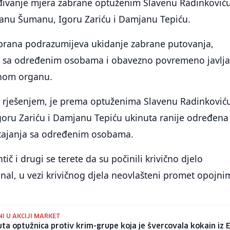
đivanje mjera zabrane optuženim Slavenu Radinkoviću
ovanu Šumanu, Igoru Zariću i Damjanu Tepiću.
brana podrazumijeva ukidanje zabrane putovanja,
a sa određenim osobama i obavezno povremeno javlja
nom organu.
m rješenjem, je prema optuženima Slavenu Radinković
oru Zariću i Damjanu Tepiću ukinuta ranije određena
tajanja sa određenim osobama.
ič i drugi se terete da su počinili krivično djelo
nal, u vezi krivičnog djela neovlašteni promet opojni
I U AKCIJI MARKET
ta optužnica protiv krim-grupe koja je švercovala kokain iz 