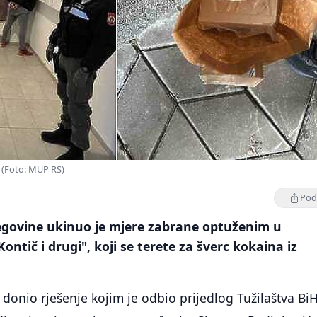
" (Foto: MUP RS)
Podi
egovine ukinuo je mjere zabrane optuženim u
ntič i drugi", koji se terete za šverc kokaina iz
 donio rješenje kojim je odbio prijedlog Tužilaštva Bi