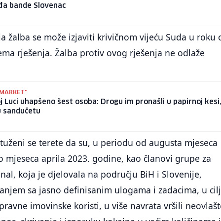
ođa bande Slovenac
a žalba se može izjaviti krivičnom vijeću Suda u roku o
ma rješenja. Žalba protiv ovog rješenja ne odlaže
"MARKET"
j Luci uhapšeno šest osoba: Drogu im pronašli u papirnoj kesi,
u sandučetu
tuženi se terete da su, u periodu od augusta mjeseca
 mjeseca aprila 2023. godine, kao članovi grupe za
nal, koja je djelovala na području BiH i Slovenije,
anjem sa jasno definisanim ulogama i zadacima, u cil
pravne imovinske koristi, u više navrata vršili neovlaš