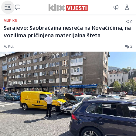
0
MUP KS
Sarajevo: Saobraćajna nesreća na Kovačićima, na
vozilima pričinjena materijalna šteta
A. Ku.
2