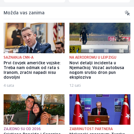
Možda vas zanima
SAZNANJA CNN-A
NA AERODROMU U LEIPZIGU
Prvi čovjek američke vojske:
Novi detalji incidenta u
Treba nam odmak od rata s
Njemačkoj: Vozač autobusa
Iranom, zračni napadi nisu
nogom srušio dron pun
dovoljni
eksploziva
4 sata
12 sati
ZAJEDNO SU OD 2016.
ZABRINUTOST PARTNERA