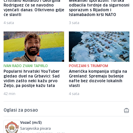
Cristiano Ronaldo i Georgina
Mekanski sporazum: Turska
Rodriguez će se navodno
odbacila tvrdnje da sigurnosni
vjenčati danas: Otkriveno gdje
sporazum s Rijadom i
će slaviti
Islamabadom krši NATO
4 sata
3 sata
IVAN RADO ZVANI TAPIRLO
POVEZANI S TRUMPOM
Popularni hrvatski YouTuber
Američka kompanija stigla na
gledao duel na Grbavici: Sad
Grenland: Spremaju bušenje
vidim zašto neki kažu prvo
nafte bez dozvole lokalnih
Željo, pa poslije kažu tata
vlasti
42 min
4 sata
Oglasi za posao
Vozač (m/ž)
Sarajevska pivara