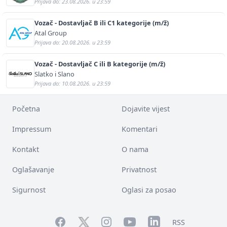
Prijava do: 23.08.2026. u 23:59
Vozač - Dostavljač B ili C1 kategorije (m/ž)
Atal Group
Prijava do: 20.08.2026. u 23:59
Vozač - Dostavljač C ili B kategorije (m/ž)
Slatko i Slano
Prijava do: 10.08.2026. u 23:59
Početna
Dojavite vijest
Impressum
Komentari
Kontakt
O nama
Oglašavanje
Privatnost
Sigurnost
Oglasi za posao
Facebook
YouTube
LinkedIn
Twitter
Instagram
RSS