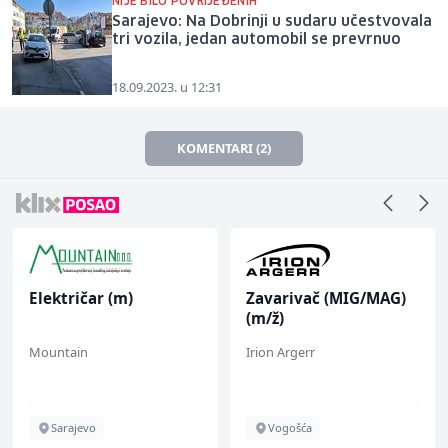
NIJE BILO POVRIJEĐENIH
Sarajevo: Na Dobrinji u sudaru učestvovala
tri vozila, jedan automobil se prevrnuo
18.09.2023. u 12:31
KOMENTARI (2)
Električar (m)
Zavarivač (MIG/MAG)
(m/ž)
Mountain
Irion Argerr
Sarajevo
Vogošća