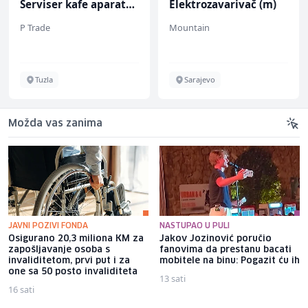
Serviser kafe aparata
Elektrozavarivač (m)
(m/ž)
P Trade
Mountain
Tuzla
Sarajevo
Možda vas zanima
JAVNI POZIVI FONDA
NASTUPAO U PULI
Osigurano 20,3 miliona KM za
Jakov Jozinović poručio
zapošljavanje osoba s
fanovima da prestanu bacati
invaliditetom, prvi put i za
mobitele na binu: Pogazit ću ih
one sa 50 posto invaliditeta
13 sati
16 sati