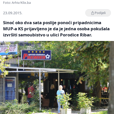
Foto: Arhiv/Klix.ba
23.09.2015.
Podijeli
Sinoć oko dva sata poslije ponoći pripadnicima
MUP-a KS prijavljeno je da je jedna osoba pokušala
izvršiti samoubistvo u ulici Porodice Ribar.