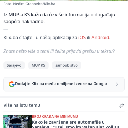
Foto: Nedim Grabovica/Klix.ba
Iz MUP-a KS kažu da će više informacija o događaju
saopćiti naknadno.
Klix.ba čitajte i u našoj aplikaciji za
iOS
ili
Android
.
Znate nešto više o temi ili želite prijaviti grešku u tekstu?
Sarajevo
MUP KS
samoubistvo
Dodajte Klix.ba među omiljene izvore na Googlu
Više na istu temu
BROJ KRAĐA NA MINIMUMU
Kako je završena ere automafije u
Sarajevu: "Uzeli smo im važan alat koji su