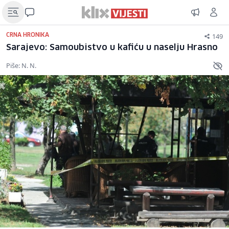
149
CRNA HRONIKA
Sarajevo: Samoubistvo u kafiću u naselju Hrasno
Piše: N. N.