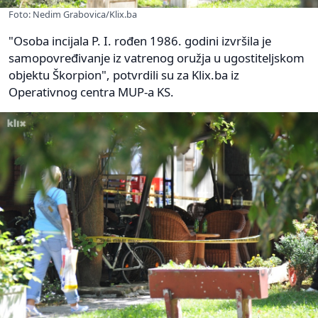
Foto: Nedim Grabovica/Klix.ba
"Osoba incijala P. I. rođen 1986. godini izvršila je
samopovređivanje iz vatrenog oružja u ugostiteljskom
objektu Škorpion", potvrdili su za Klix.ba iz
Operativnog centra MUP-a KS.