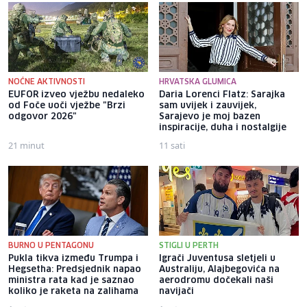
NOĆNE AKTIVNOSTI
HRVATSKA GLUMICA
EUFOR izveo vježbu nedaleko
Daria Lorenci Flatz: Sarajka
od Foče uoči vježbe "Brzi
sam uvijek i zauvijek,
odgovor 2026"
Sarajevo je moj bazen
inspiracije, duha i nostalgije
21 minut
11 sati
BURNO U PENTAGONU
STIGLI U PERTH
Pukla tikva između Trumpa i
Igrači Juventusa sletjeli u
Hegsetha: Predsjednik napao
Australiju, Alajbegovića na
ministra rata kad je saznao
aerodromu dočekali naši
koliko je raketa na zalihama
navijači