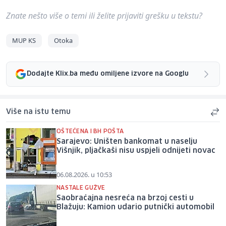
Znate nešto više o temi ili želite prijaviti grešku u tekstu?
MUP KS
Otoka
Dodajte Klix.ba među omiljene izvore na Googlu
Više na istu temu
OŠTEĆENA I BH POŠTA
Sarajevo: Uništen bankomat u naselju
Višnjik, pljačkaši nisu uspjeli odnijeti novac
06.08.2026. u 10:53
NASTALE GUŽVE
Saobraćajna nesreća na brzoj cesti u
Blažuju: Kamion udario putnički automobil