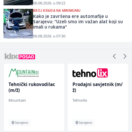
06.08.2026. u 09:22
BROJ KRAĐA NA MINIMUMU
Kako je završena ere automafije u
Sarajevu: "Uzeli smo im važan alat koji su
imali u rukama"
06.08.2026. u 07:30
Tehnički rukovodilac
Prodajni savjetnik (m/
(m/ž)
ž)
Mountain
Tehnolix
Sarajevo
Sarajevo