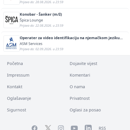
Prijava do: 28.08.2026. u 23:59
Konobar - Šanker (m/ž)
Špica Lounge
Prijava do: 22.08.2026. u 23:59
Operater za video identifikaciju na njemačkom jeziku
(m/ž)
ASM Services
Prijava do: 02.09.2026. u 23:59
Početna
Dojavite vijest
Impressum
Komentari
Kontakt
O nama
Oglašavanje
Privatnost
Sigurnost
Oglasi za posao
Facebook
YouTube
LinkedIn
Twitter
Instagram
RSS