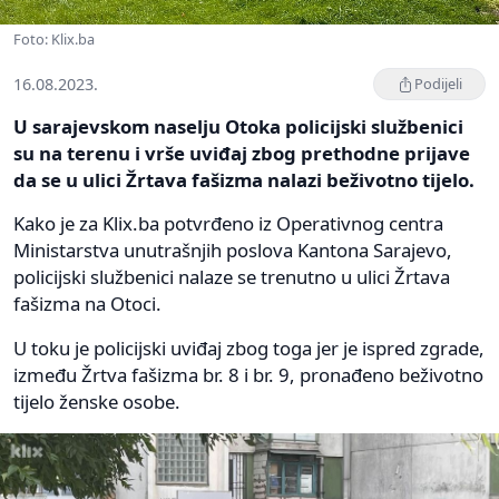
Foto: Klix.ba
16.08.2023.
Podijeli
U sarajevskom naselju Otoka policijski službenici
su na terenu i vrše uviđaj zbog prethodne prijave
da se u ulici Žrtava fašizma nalazi beživotno tijelo.
Kako je za Klix.ba potvrđeno iz Operativnog centra
Ministarstva unutrašnjih poslova Kantona Sarajevo,
policijski službenici nalaze se trenutno u ulici Žrtava
fašizma na Otoci.
U toku je policijski uviđaj zbog toga jer je ispred zgrade,
između Žrtva fašizma br. 8 i br. 9, pronađeno beživotno
tijelo ženske osobe.