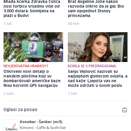
Mlađa kćerka Zdravka Čolića
Brat Angeline Jolie nakon
nosi torbicu vrijednu više od
razvoda otkrio da je gej: Bio
3.000 dolara: Snimljena na
sam opsjednut Disney
plaži u Budvi
princezama
1 sat
30 min
NEVJEROVATNA HRABROST
BORILA SE S PREDRASUDAMA
Otkriveni novi detalji o
Sanju Vejnović nazivali su
iranskim pilotima koji su
najljepšom glumicom svijeta, a
bombardovali američke baze:
sad kaže: Ljepota vas ne
Nisu koristili GPS navigaciju
može održati u ovom poslu
2 sata
7 sati
Oglasi za posao
Konobar - Šanker (m/ž)
Kimono - Caffe & Sushi bar