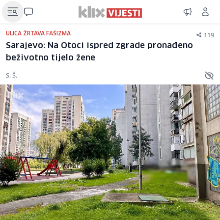
119
ULICA ŽRTAVA FAŠIZMA
Sarajevo: Na Otoci ispred zgrade pronađeno
beživotno tijelo žene
S. Š.