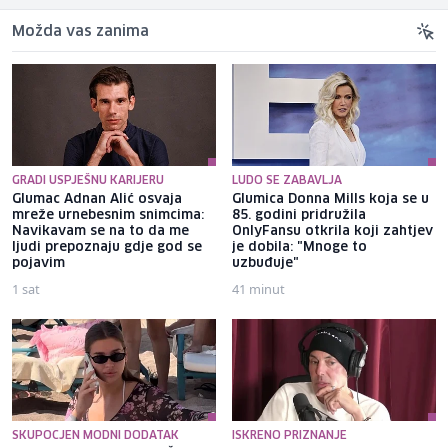
Možda vas zanima
GRADI USPJEŠNU KARIJERU
LUDO SE ZABAVLJA
Glumac Adnan Alić osvaja
Glumica Donna Mills koja se u
mreže urnebesnim snimcima:
85. godini pridružila
Navikavam se na to da me
OnlyFansu otkrila koji zahtjev
ljudi prepoznaju gdje god se
je dobila: "Mnoge to
pojavim
uzbuđuje"
1 sat
41 minut
SKUPOCJEN MODNI DODATAK
ISKRENO PRIZNANJE