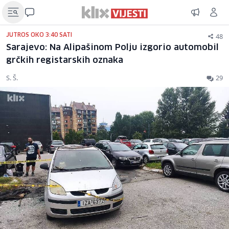
48
JUTROS OKO 3:40 SATI
Sarajevo: Na Alipašinom Polju izgorio automobil
grčkih registarskih oznaka
S. Š.
29