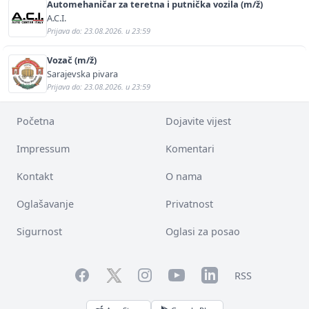
Automehaničar za teretna i putnička vozila (m/ž)
A.C.I.
Prijava do: 23.08.2026. u 23:59
Vozač (m/ž)
Sarajevska pivara
Prijava do: 23.08.2026. u 23:59
Početna
Dojavite vijest
Impressum
Komentari
Kontakt
O nama
Oglašavanje
Privatnost
Sigurnost
Oglasi za posao
Facebook
YouTube
LinkedIn
Twitter
Instagram
RSS