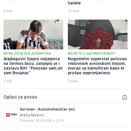
Salaha
6 sati
57 min
NOVA ZVIJEZDA JUVENTUSA
MOŽETE LI GA PREPOZNATI?
Alajbegović lijepio naljepnice
Nogometni superstar putovao
na termos bocu, zalijepio je i
redovnom avionskom linijom,
zastavu BiH: "Ponosan sam jer
morao se kamuflirati kako bi
sam Bosanac"
prošao neprimijećeno
1 sat
2 sata
Oglasi za posao
Serviser - Automehaničar (m)
Arena Motors
Prijava do: 20.08.2026. u 23:59