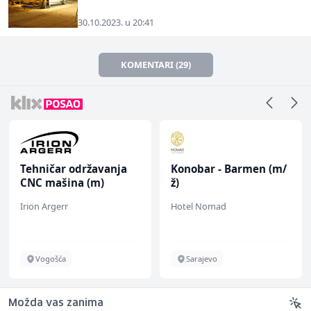
30.10.2023. u 20:41
KOMENTARI (29)
Tehničar održavanja
Konobar - Barmen (m/
CNC mašina (m)
ž)
Irion Argerr
Hotel Nomad
Vogošća
Sarajevo
Možda vas zanima