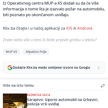
Iz Operativnog centra MUP-a KS dodali su da će više
informacija o tome šta je izazvalo požar na automobilu,
biti poznato po okončanom uviđaju.
Klix.ba čitajte i u našoj aplikaciji za
iOS
ili
Android
.
Znate nešto više o temi ili želite prijaviti grešku u tekstu?
MUP KS
Alipašino Polje
Dodajte Klix.ba među omiljene izvore na Googlu
Više na istu temu
RADNIČKA ULICA
Sarajevo: Izgorio automobil na Grbavici,
policija vrši uviđaj