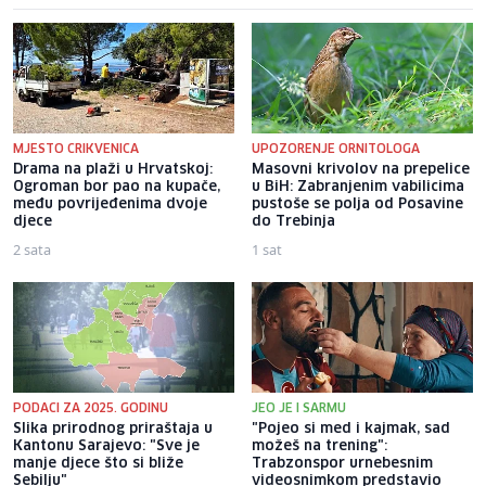
MJESTO CRIKVENICA
UPOZORENJE ORNITOLOGA
Drama na plaži u Hrvatskoj:
Masovni krivolov na prepelice
Ogroman bor pao na kupače,
u BiH: Zabranjenim vabilicima
među povrijeđenima dvoje
pustoše se polja od Posavine
djece
do Trebinja
2 sata
1 sat
PODACI ZA 2025. GODINU
JEO JE I SARMU
Slika prirodnog priraštaja u
"Pojeo si med i kajmak, sad
Kantonu Sarajevo: "Sve je
možeš na trening":
manje djece što si bliže
Trabzonspor urnebesnim
Sebilju"
videosnimkom predstavio