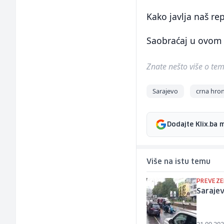
Kako javlja naš re
Saobraćaj u ovom d
Znate nešto više o temi 
Sarajevo
crna hro
Dodajte Klix.ba 
Više na istu temu
PREVEZE
Saraje