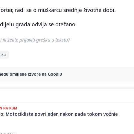
porter, radi se o muškarcu srednje životne dobi.
ijelu grada odvija se otežano.
ili želite prijaviti grešku u tekstu?
nika
među omiljene izvore na Googlu
N NA KUM
vo: Motociklista povrijeđen nakon pada tokom vožnje