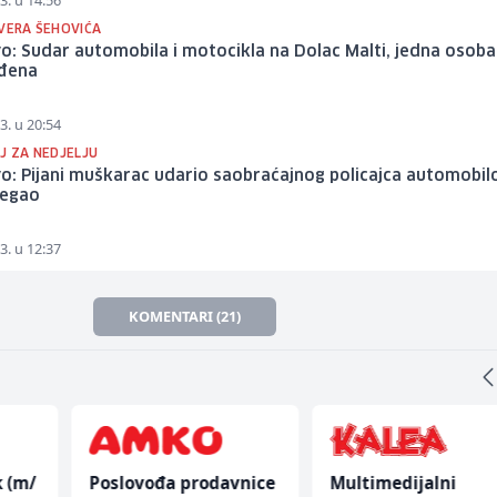
3. u 14:56
NVERA ŠEHOVIĆA
o: Sudar automobila i motocikla na Dolac Malti, jedna osoba
eđena
3. u 20:54
J ZA NEDJELJU
o: Pijani muškarac udario saobraćajnog policajca automobi
jegao
3. u 12:37
KOMENTARI (21)
k (m/
Poslovođa prodavnice
Multimedijalni