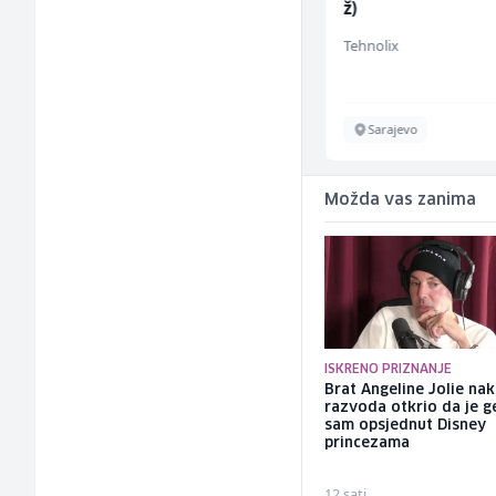
ž)
Invictus
Tehnolix
Sarajevo
Sarajevo
Možda vas zanima
ISKRENO PRIZNANJE
Brat Angeline Jolie na
razvoda otkrio da je ge
sam opsjednut Disney
princezama
12 sati