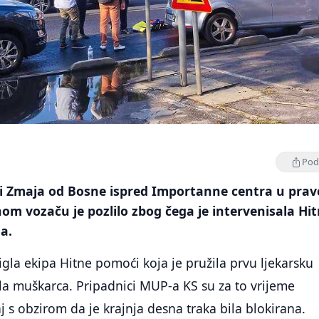
Podi
ici Zmaja od Bosne ispred Importanne centra u prav
om vozaču je pozlilo zbog čega je intervenisala Hi
ja.
tigla ekipa Hitne pomoći koja je pružila prvu ljekarsku
la muškarca. Pripadnici MUP-a KS su za to vrijeme
j s obzirom da je krajnja desna traka bila blokirana.