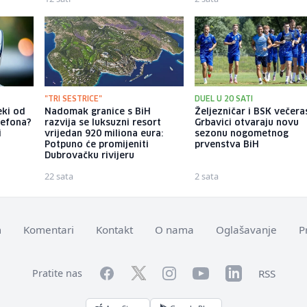
"TRI SESTRICE"
DUEL U 20 SATI
neki od
Nadomak granice s BiH
Željezničar i BSK večera
lefona?
razvija se luksuzni resort
Grbavici otvaraju novu
i
vrijedan 920 miliona eura:
sezonu nogometnog
a
Potpuno će promijeniti
prvenstva BiH
Dubrovačku rivijeru
22 sata
2 sata
m
Komentari
Kontakt
O nama
Oglašavanje
P
Facebook
YouTube
LinkedIn
Twitter
Instagram
RSS
Pratite nas