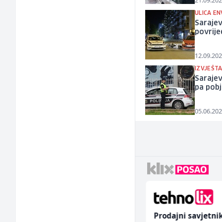
21.09.202
ULICA E
Sarajev
povrij
12.09.202
IZVJEŠTA
Sarajev
pa pob
05.06.202
Higijeničarka (ž)
Prodajni savjetni