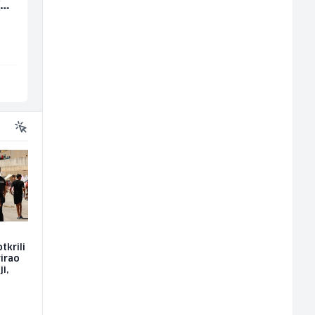
(m/
(m/ž)
(m/ž)
Fine Food
RAMA-GLAS
Sarajevo
Sarajevo
tkrili
rirao
i,