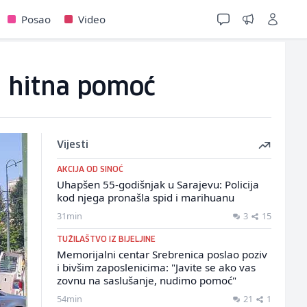
Posao
Video
i hitna pomoć
Vijesti
AKCIJA OD SINOĆ
Uhapšen 55-godišnjak u Sarajevu: Policija
kod njega pronašla spid i marihuanu
31min
3
15
TUŽILAŠTVO IZ BIJELJINE
Memorijalni centar Srebrenica poslao poziv
i bivšim zaposlenicima: "Javite se ako vas
zovnu na saslušanje, nudimo pomoć"
54min
21
1