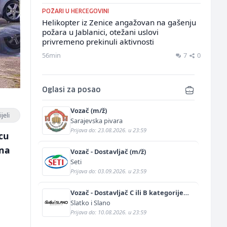
POŽARI U HERCEGOVINI
Helikopter iz Zenice angažovan na gašenju
požara u Jablanici, otežani uslovi
privremeno prekinuli aktivnosti
56min
7
0
Oglasi za posao
Vozač (m/ž)
jeli
Sarajevska pivara
Prijava do: 23.08.2026. u 23:59
cu
tna
Vozač - Dostavljač (m/ž)
Seti
Prijava do: 03.09.2026. u 23:59
Vozač - Dostavljač C ili B kategorije
(m/ž)
Slatko i Slano
Prijava do: 10.08.2026. u 23:59