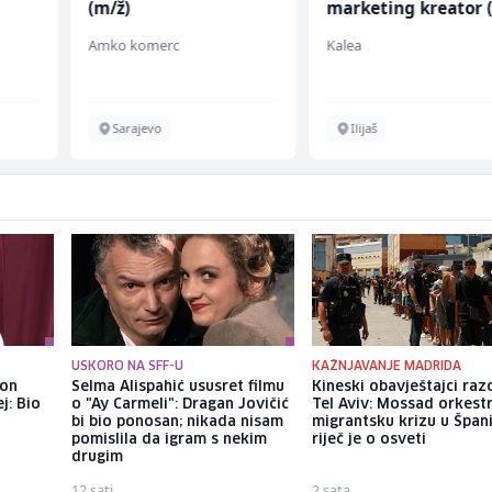
(m/ž)
marketing kreator 
ž)
Amko komerc
Kalea
Sarajevo
Ilijaš
USKORO NA SFF-U
KAŽNJAVANJE MADRIDA
kon
Selma Alispahić ususret filmu
Kineski obavještajci razo
j: Bio
o "Ay Carmeli": Dragan Jovičić
Tel Aviv: Mossad orkest
bi bio ponosan; nikada nisam
migrantsku krizu u Španij
pomislila da igram s nekim
riječ je o osveti
drugim
12 sati
2 sata