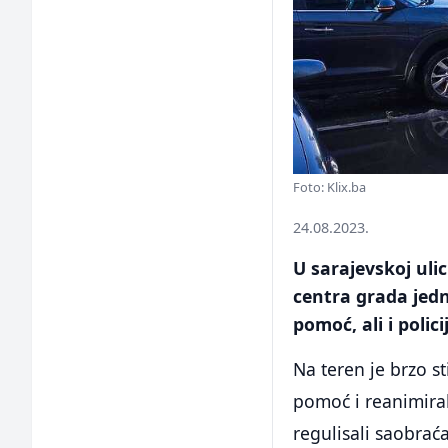
Foto: Klix.ba
24.08.2023.
U sarajevskoj ul
centra grada jedn
pomoć, ali i polici
Na teren je brzo s
pomoć i reanimira
regulisali saobraća