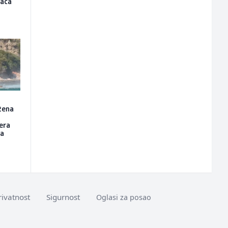
raca
žena
tera
da
rivatnost
Sigurnost
Oglasi za posao