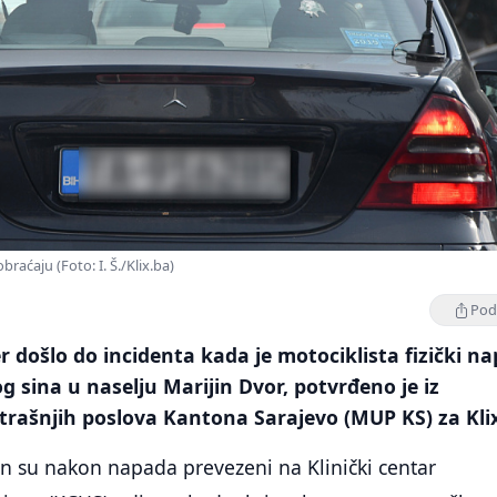
braćaju (Foto: I. Š./Klix.ba)
Podi
er došlo do incidenta kada je motociklista fizički n
og sina u naselju Marijin Dvor, potvrđeno je iz
trašnjih poslova Kantona Sarajevo (MUP KS) za Klix
sin su nakon napada prevezeni na Klinički centar