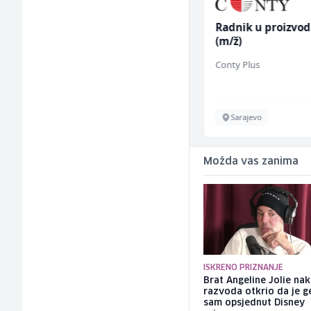
Prodajni savjetnik (m/
Radnik u proizvod
ž)
(m/ž)
Tehnolix
Conty Plus
Sarajevo
Sarajevo
Možda vas zanima
ISKRENO PRIZNANJE
Brat Angeline Jolie na
razvoda otkrio da je ge
sam opsjednut Disney