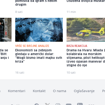
pomislila da igram s nekim
Osuđena dvojica muška
drugim
8 sati
11 min
VRŠE SE BROJNE ANALIZE
BRZA REAKCIJA
da se
Ekonomisti sa zebnjom
Drama na Hvaru: Mlada 
FBiH:
gledaju u američki dolar:
kolabirala na morskim
anju i
"Mogli bismo imati majku svih
stijenama, pilot helikop
kriza"
izveo opasan manevar 
stigne do nje
16 sati
10 sati
m
Komentari
Kontakt
O nama
Oglašavanje
P