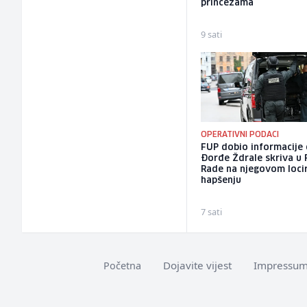
princezama
9 sati
OPERATIVNI PODACI
FUP dobio informacije 
Đorđe Ždrale skriva u 
Rade na njegovom locir
hapšenju
7 sati
Dojavite vijest
Impressu
Početna