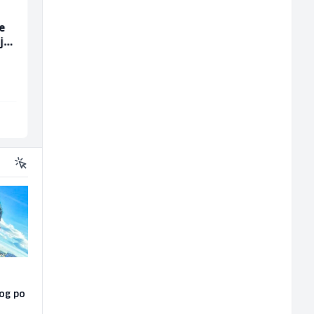
e
Trgovac - Magacioner
Monter centralnog
ja
(m/ž)
grijanja (m)
Amko komerc
Mountain
Fojnica
Sarajevo
vog po