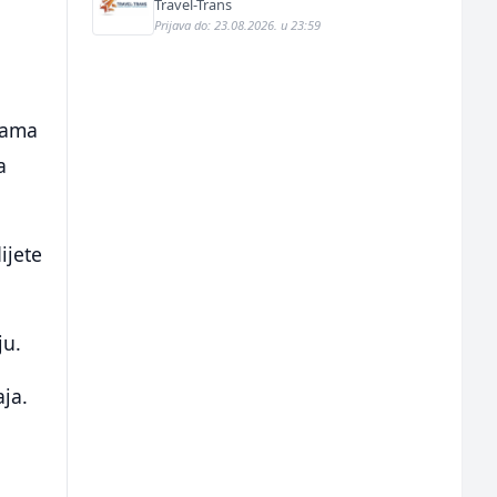
Travel-Trans
Prijava do: 23.08.2026. u 23:59
ijama
a
ijete
ju.
ja.