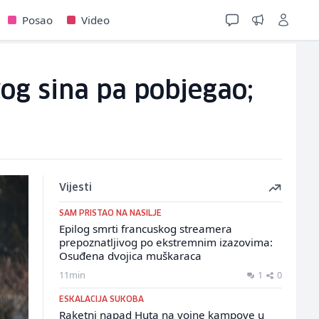
Posao
Video
vog sina pa pobjegao;
Vijesti
SAM PRISTAO NA NASILJE
Epilog smrti francuskog streamera
prepoznatljivog po ekstremnim izazovima:
Osuđena dvojica muškaraca
11min
1
0
ESKALACIJA SUKOBA
Raketni napad Huta na vojne kampove u