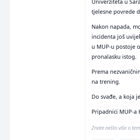
Univerziteta u Sar
tjelesne povrede d
Nakon napada, mot
incidenta još uvij
u MUP-u postoje od
pronalasku istog.
Prema nezvaničnim 
na trening.
Do svađe, a koja je
Pripadnici MUP-a 
Znate nešto više o temi 