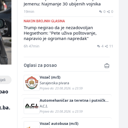
Jemenu: Najmanje 30 ubijenih vojnika
19min
0
0
NAKON BROJNIH GLASINA
Trump negirao da je nezadovoljan
Hegsethom: "Pete uživa poštovanje,
napravio je ogroman napredak"
6h 47min
4
11
Oglasi za posao
Vozač (m/ž)
jeli
Sarajevska pivara
Prijava do: 23.08.2026. u 23:59
apao
Automehaničar za teretna i putnička
vozila (m/ž)
A.C.I.
.ba.
Prijava do: 23.08.2026. u 23:59
Vozač autobusa (m/ž)