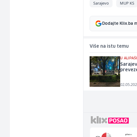
Sarajevo
MUP KS
Dodajte Klix.ba 
Više na istu temu
U ALIPAŠ
Sarajev
prevez
02.05.202