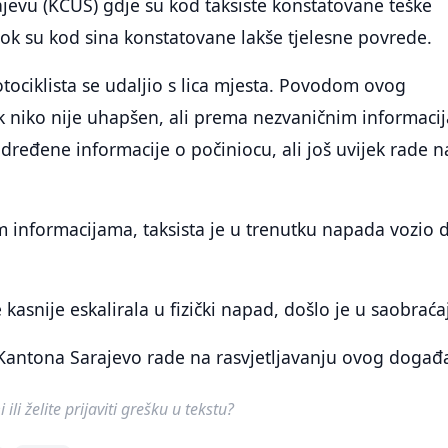
ajevu (KCUS) gdje su kod taksiste konstatovane teške
ok su kod sina konstatovane lakše tjelesne povrede.
ociklista se udaljio s lica mjesta. Povodom ovog
ek niko nije uhapšen, ali prema nezvaničnim informac
ređene informacije o počiniocu, ali još uvijek rade n
informacijama, taksista je u trenutku napada vozio d
 kasnije eskalirala u fizički napad, došlo je u saobraća
Kantona Sarajevo rade na rasvjetljavanju ovog događa
ili želite prijaviti grešku u tekstu?