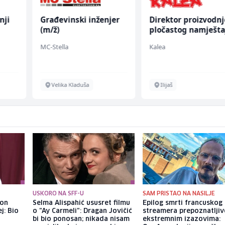
nji
Građevinski inženjer
Direktor proizvodnj
(m/ž)
pločastog namješta
(m/ž)
MC-Stella
Kalea
Velika Kladuša
Ilijaš
USKORO NA SFF-U
SAM PRISTAO NA NASILJE
kon
Selma Alispahić ususret filmu
Epilog smrti francuskog
j: Bio
o "Ay Carmeli": Dragan Jovičić
streamera prepoznatlji
bi bio ponosan; nikada nisam
ekstremnim izazovima: